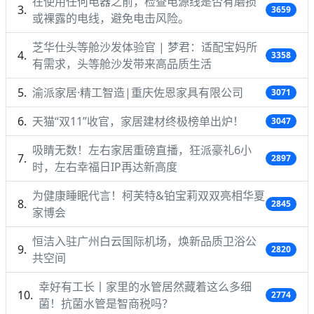
在使用任何电器之前，检查电源线是否有磨损
3659
或裸露的电线，避免电击风险。
芝华仕头等舱沙发体验官 | 梦君：适配宝妈所
3358
有需求，头等舱沙发带来高品质生活
渝派家居·精工智造|重庆佐恩家具有限公司
3071
天猫“双11”收官，家居建材终极榜单出炉！
3047
吸睛无数！左右家居重磅直播，狂派豪礼6小
2897
时，左右幸福日IP再达新高度
为健康睡眠代言！柯芙特&铂宝莉双双亮相华夏
2845
家博会
恒洁入驻广州白云国际机场，焕新品质卫浴公
2820
共空间
幸好有工长丨家里的水管居然藏着这么多细
2774
菌！抗菌水管是智商税吗？