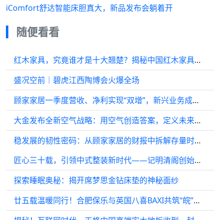
iComfort舒达智能床胆真大，新品发布会躺着开
随便看看
红木家具，究竟谁才是十大翘楚？揭秘中国红木家具品牌排行榜，助你挑选心仪精品！
盛况空前｜碧虎江西陶博会火爆全场
顾家家居一季度营收、净利实现“双增”，新兴业务成增长新引擎
大金发布全新空气战略：用空气创造答案，定义未来生活新范式
稳发展的韧性密码：从顾家家居的财报中拆解存量时代的增长逻辑
匠心三十载，引领中式整装新时代——记明清阁创始人任航军创业之路
探索睡眠奥秘：揭开席梦思金钻床垫的神秘面纱
廿五载温暖同行！合肥保乐与英国八喜BAXI共筑“皖”美舒适家