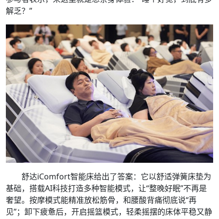
解乏？”
舒达iComfort智能床给出了答案：它以舒适弹簧床垫为
基础，搭载AI科技打造多种智能模式，让“整晚好眠”不再是
奢望。按摩模式能精准放松筋骨，和腰酸背痛彻底说“再
见”；卸下疲惫后，开启摇篮模式，轻柔摇摆的床体平稳又静