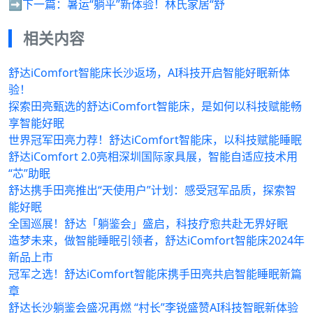
➡️下一篇：
暑运“躺平”新体验！林氏家居“舒
相关内容
舒达iComfort智能床长沙返场，AI科技开启智能好眠新体
验！
探索田亮甄选的舒达iComfort智能床，是如何以科技赋能畅
享智能好眠
世界冠军田亮力荐！舒达iComfort智能床，以科技赋能睡眠
舒达iComfort 2.0亮相深圳国际家具展，智能自适应技术用
“芯”助眠
舒达携手田亮推出“天使用户”计划：感受冠军品质，探索智
能好眠
全国巡展！舒达「躺鉴会」盛启，科技疗愈共赴无界好眠
造梦未来，做智能睡眠引领者，舒达iComfort智能床2024年
新品上市
冠军之选！舒达iComfort智能床携手田亮共启智能睡眠新篇
章
舒达长沙躺鉴会盛况再燃 “村长”李锐盛赞AI科技智眠新体验