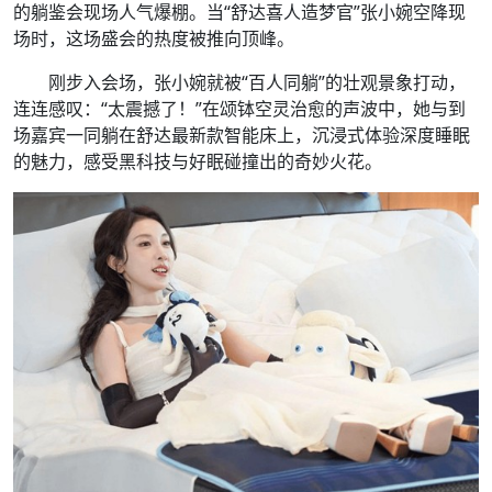
的躺鉴会现场人气爆棚。当“舒达喜人造梦官”张小婉空降现
场时，这场盛会的热度被推向顶峰。
刚步入会场，张小婉就被“百人同躺”的壮观景象打动，
连连感叹：“太震撼了！”在颂钵空灵治愈的声波中，她与到
场嘉宾一同躺在舒达最新款智能床上，沉浸式体验深度睡眠
的魅力，感受黑科技与好眠碰撞出的奇妙火花。