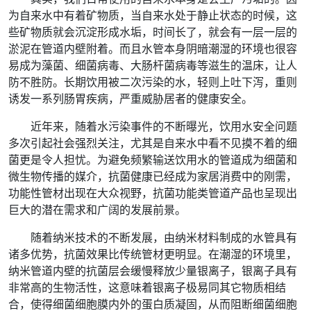
为自来水中有着矿物质，当自来水处于静止状态的时候，这
些矿物质就会沉淀形成水垢，时间长了，就会有一层一层的
淤泥在管道内壁附着。而且水管本身阴暗潮湿的环境也很容
易成为藻菌、细菌病毒、大肠杆菌病毒等滋生的温床，让人
防不胜防。长期饮用被二次污染的水，轻则上吐下泻，重则
诱发一系列肠胃疾病，严重威胁居者的健康安全。
近年来，随着水污染事件的不断曝光，饮用水安全问题
多次引起社会强烈关注，尤其是自来水中看不见摸不着的细
菌更是令人担忧。为避免频繁输送饮用水的管道成为细菌和
微生物传播的媒介，抗菌健康已经成为家居消费中的刚需，
功能性管材出现在大众视野，抗菌功能类管道产品也呈现出
巨大的潜在需求和广阔的发展前景。
随着纳米技术的不断发展，由纳米材料制成的水管具有
诸多优势，抗菌效果比传统管材更明显。在潮湿的环境里，
纳米管道内壁的抗菌层会缓慢释放少量银离子，银离子具有
非常高的生物活性，这意味着银离子极易同其它物质相结
合，使得细菌细胞膜内外的蛋白质凝固，从而阻断细菌细胞