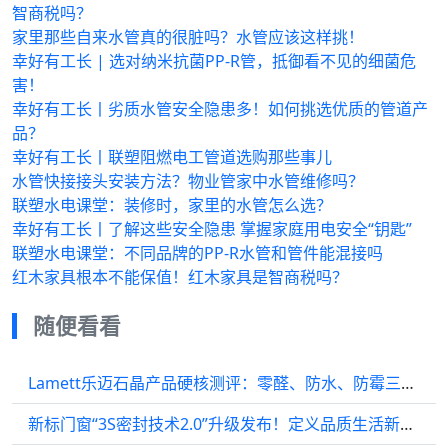
智商税吗？
家里那些自来水管真的很脏吗？水管应该这样挑！
幸好有工长 | 选对纳米抗菌PP-R管，抵御看不见的细菌危
害！
幸好有工长丨劣质水管安全隐患多！如何挑选优质的管道产
品？
幸好有工长丨联塑阻燃电工管道选购那些事儿
水管快接接头安装方法？物业管家中水管维修吗？
联塑水电课堂：装修时，家里的水管怎么选？
幸好有工长丨了解这些安全隐患 掌握家庭用电安全“钥匙”
联塑水电课堂：不同品牌的PP-R水管和管件能混接吗
红木家具根本不能保值！红木家具是智商税吗？
随便看看
Lamett乐迈石晶产品硬核测评：零醛、防水、防霉三大指标重新定义健康家
新标门窗“3S密封技术2.0”升级发布！定义品质生活新标准，领航行业价值升维