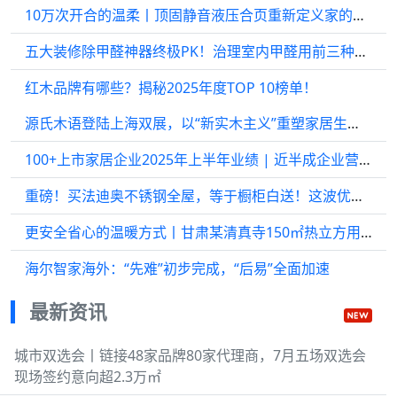
10万次开合的温柔丨顶固静音液压合页重新定义家的静音美学
五大装修除甲醛神器终极PK！治理室内甲醛用前三种产品就够了
红木品牌有哪些？揭秘2025年度TOP 10榜单！
源氏木语登陆上海双展，以“新实木主义”重塑家居生活新方式
100+上市家居企业2025年上半年业绩 | 近半成企业营收净利双降，市场表现分化明显…
重磅！买法迪奥不锈钢全屋，等于橱柜白送！这波优惠太狠了！
更安全省心的温暖方式丨甘肃某清真寺150㎡热立方用户纪实
海尔智家海外：“先难”初步完成，“后易”全面加速
最新资讯
城市双选会丨链接48家品牌80家代理商，7月五场双选会
现场签约意向超2.3万㎡