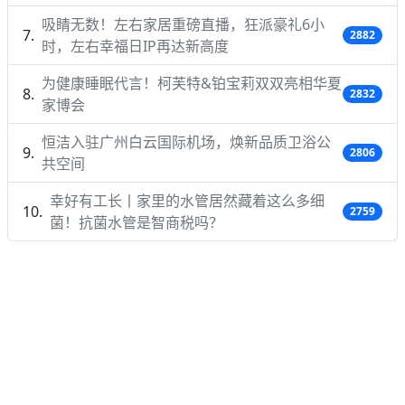
吸睛无数！左右家居重磅直播，狂派豪礼6小
2882
时，左右幸福日IP再达新高度
为健康睡眠代言！柯芙特&铂宝莉双双亮相华夏
2832
家博会
恒洁入驻广州白云国际机场，焕新品质卫浴公
2806
共空间
幸好有工长丨家里的水管居然藏着这么多细
2759
菌！抗菌水管是智商税吗？
专题
宜家家居
美的
海尔
推荐资讯