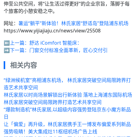
伸至公共空间，将“让生活过得更好”的企业宗旨，落脚于每
个旅客的小憩安稳之中。
网址：
暑运“躺平”新体验！林氏家居“舒适岛”登陆浦东机场
https://www.yijiajiaju.cn/news/view/25508
⬅️上一篇：
舒达 iComfort 智能床：
➡️下一篇：
门窗交付标准全面革新，匠心交付引
相关内容
“绿洲候机室”亮相浦东机场， 林氏家居突破空间局限跨界打
造艺术共享空间
林氏家居以时尚场景解锁出行新体验 落地上海浦东国际机场
林氏家居突破空间局限跨界打造艺术共享空间
“爆款制造机”林氏家居,以超级内容强势登陆京东小魔方新品
日
让「偏爱」再升级，林氏家居携手王一博发布偏爱系列新品
强势吸睛！美大集成灶11枢纽机场广告上线