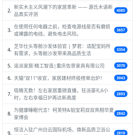
新实木主义风潮下的家居革新 —— 源氏木语新
4085
品真实评测
在使用任何电器之前，检查电源线是否有磨损
3657
或裸露的电线，避免电击风险。
芝华仕头等舱沙发体验官 | 梦君：适配宝妈所
3354
有需求，头等舱沙发带来高品质生活
渝派家居·精工智造|重庆佐恩家具有限公司
3070
天猫“双11”收官，家居建材终极榜单出炉！
3043
吸睛无数！左右家居重磅直播，狂派豪礼6小
2893
时，左右幸福日IP再达新高度
为健康睡眠代言！柯芙特&铂宝莉双双亮相华夏
2842
家博会
恒洁入驻广州白云国际机场，焕新品质卫浴公
2819