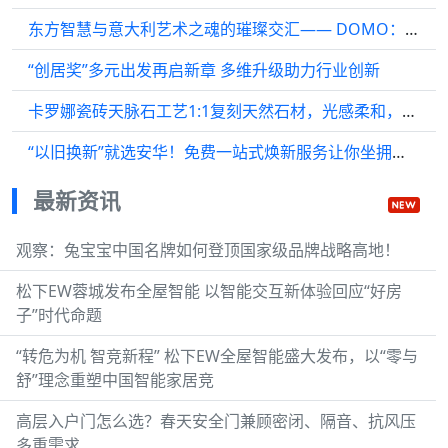
东方智慧与意大利艺术之魂的璀璨交汇—— DOMO：打破厨房空间革命
“创居奖”多元出发再启新章 多维升级助力行业创新
卡罗娜瓷砖天脉石工艺1:1复刻天然石材，光感柔和，触感细腻
“以旧换新”就选安华！免费一站式焕新服务让你坐拥高品质卫浴体验
最新资讯
观察：兔宝宝中国名牌如何登顶国家级品牌战略高地！
松下EW蓉城发布全屋智能 以智能交互新体验回应“好房
子”时代命题
“转危为机 智竞新程” 松下EW全屋智能盛大发布，以“零与
舒”理念重塑中国智能家居竞
高层入户门怎么选？春天安全门兼顾密闭、隔音、抗风压
多重需求