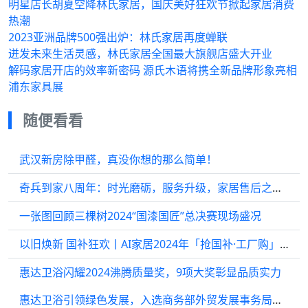
明星店长胡夏空降林氏家居，国庆美好狂欢节掀起家居消费
热潮
2023亚洲品牌500强出炉：林氏家居再度蝉联
迸发未来生活灵感，林氏家居全国最大旗舰店盛大开业
解码家居开店的效率新密码 源氏木语将携全新品牌形象亮相
浦东家具展
随便看看
武汉新房除甲醛，真没你想的那么简单！
奇兵到家八周年：时光磨砺，服务升级，家居售后之路越走越宽
一张图回顾三棵树2024“国漆国匠”总决赛现场盛况
以旧焕新 国补狂欢丨AI家居2024年「抢国补·工厂购」湖北专场活动顺利落幕！
惠达卫浴闪耀2024沸腾质量奖，9项大奖彰显品质实力
惠达卫浴引领绿色发展，入选商务部外贸发展事务局绿色制造案例