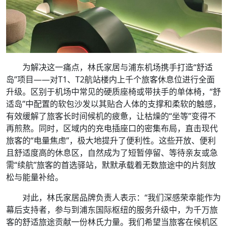
为解决这一痛点，林氏家居与浦东机场携手打造“舒适
岛”项目——对T1、T2航站楼内上千个旅客休息位进行全面
升级。区别于机场中常见的硬质座椅或带扶手的单体椅，“舒
适岛”中配置的软包沙发以其贴合人体的支撑和柔软的触感，
有效缓解了旅客长时间候机的疲惫，让枯燥的“坐等”变得不
再煎熬。同时，区域内的充电插座口的密集布局，直击现代
旅客的“电量焦虑”，极大地提升了便利性。这些开放、便利
且舒适度高的休息区，自然成为了短暂停留、等待亲友或急
需“续航”旅客的首选驿站，默默承载着无数旅途中的片刻放
松与能量补给。
对此，林氏家居品牌负责人表示：“我们深感荣幸能作为
幕后支持者，参与到浦东国际枢纽的服务升级中，为千万旅
客的舒适旅途贡献一份林氏力量。我们希望当旅客在候机区