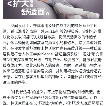
空间设计上，整体采用象征自然生机的绿色系为主色
调，辅以温暖的点缀，营造出岛屿般的呼吸感。定制化的模
块化沙发以“岛群”形式规整布局，提供灵活高效的休憩单
元；休息躺椅则如同散落的独立小岛和礁石。除了造型好看
外，在沙发坐感舒适度上林氏家居也有品质升级——林氏家
居构建符合人体工学的“Sense+舒适坐感系统”，通过“填充系
统”和“支撑系统”的升级，在用户坐、躺姿势下，能够轻度舒
缓身体压力，以此承接旅人的疲惫。同时，通过物与物之间
的高低错落形成丰富的层次感，并利用视觉的通透性传递安
全感，旨在让旅客从肌理到精神层面，皆能体验到被深度舒
适浸润的感觉。
“林氏舒适岛”的意义，不止于物理空间的升级改造，更
在于通过专业的家居产品为公共出行提供舒适体验。可以
说，林氏家居正在以“舒适岛”为起点，把“舒适”从家居环境延