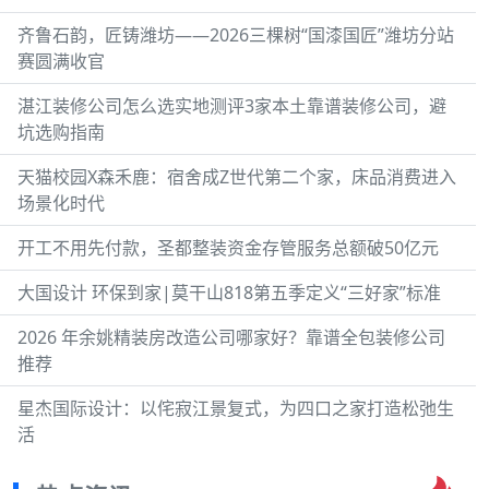
齐鲁石韵，匠铸潍坊——2026三棵树“国漆国匠”潍坊分站
赛圆满收官
湛江装修公司怎么选实地测评3家本土靠谱装修公司，避
坑选购指南
天猫校园X森禾鹿：宿舍成Z世代第二个家，床品消费进入
场景化时代
开工不用先付款，圣都整装资金存管服务总额破50亿元
大国设计 环保到家|莫干山818第五季定义“三好家”标准
2026 年余姚精装房改造公司哪家好？靠谱全包装修公司
推荐
星杰国际设计：以侘寂江景复式，为四口之家打造松弛生
活