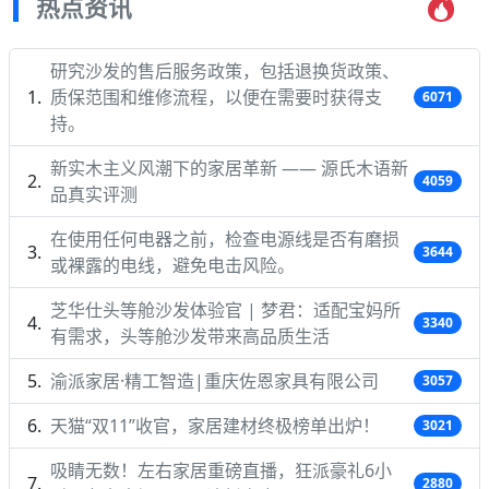
热点资讯
研究沙发的售后服务政策，包括退换货政策、
质保范围和维修流程，以便在需要时获得支
6071
持。
新实木主义风潮下的家居革新 —— 源氏木语新
4059
品真实评测
在使用任何电器之前，检查电源线是否有磨损
3644
或裸露的电线，避免电击风险。
芝华仕头等舱沙发体验官 | 梦君：适配宝妈所
3340
有需求，头等舱沙发带来高品质生活
渝派家居·精工智造|重庆佐恩家具有限公司
3057
天猫“双11”收官，家居建材终极榜单出炉！
3021
吸睛无数！左右家居重磅直播，狂派豪礼6小
2880