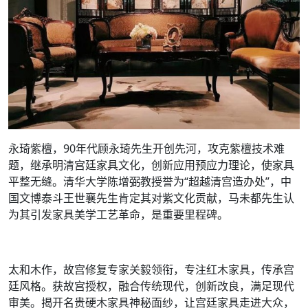
永琦紫檀，90年代顾永琦先生开创先河，攻克紫檀技术难
题，继承明清宫廷家具文化，创新应用预应力理论，使家具
平整无缝。清华大学陈增弼教授誉为“超越清宫造办处”，中
国文博泰斗王世襄先生肯定其对紫文化贡献，马未都先生认
为其引发家具美学工艺革命，是重要里程碑。
太和木作，故宫修复专家关毅领衔，专注红木家具，传承宫
廷风格。获故宫授权，融合传统现代，创新改良，满足现代
审美。揭开名贵硬木家具神秘面纱，让宫廷家具走进大众，