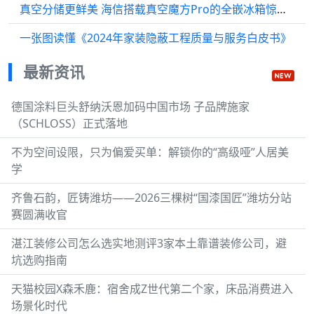
真空分储更鲜美 海信搭载真空魔方Pro的全嵌冰箱惊艳AWE
一张图读懂《2024年家装隐蔽工程质量与服务白皮书》
最新资讯
德国涂料巨头舒纳沃恩加码中国市场 子品牌施家
（SCHLOSS）正式落地
不为空间设限，只为偏爱买单：解锁你的“高级哑”人居美
学
齐鲁石韵，匠铸潍坊——2026三棵树“国漆国匠”潍坊分站
赛圆满收官
湛江装修公司怎么选实地测评3家本土靠谱装修公司，避
坑选购指南
天猫校园X森禾鹿：宿舍成Z世代第二个家，床品消费进入
场景化时代