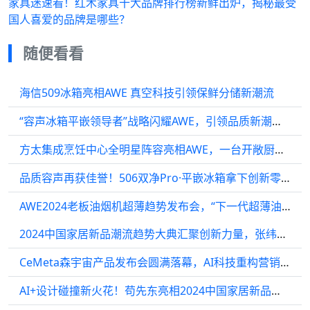
家具迷速看！红木家具十大品牌排行榜新鲜出炉，揭秘最受
国人喜爱的品牌是哪些？
随便看看
海信509冰箱亮相AWE 真空科技引领保鲜分储新潮流
“容声冰箱平嵌领导者”战略闪耀AWE，引领品质新潮流 容声平嵌系列产品亮相AWE，打造养鲜...
方太集成烹饪中心全明星阵容亮相AWE，一台开敞厨房新境
品质容声再获佳誉！506双净Pro·平嵌冰箱拿下创新零售大奖
AWE2024老板油烟机超薄趋势发布会，“下一代超薄油烟机”重磅来袭
2024中国家居新品潮流趋势大典汇聚创新力量，张纬再现宋韵之美！
CeMeta森宇宙产品发布会圆满落幕，AI科技重构营销生产力
AI+设计碰撞新火花！苟先东亮相2024中国家居新品潮流趋势大典