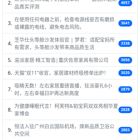
4057
品真实评测
在使用任何电器之前，检查电源线是否有磨损
3641
或裸露的电线，避免电击风险。
芝华仕头等舱沙发体验官 | 梦君：适配宝妈所
3338
有需求，头等舱沙发带来高品质生活
渝派家居·精工智造|重庆佐恩家具有限公司
3056
天猫“双11”收官，家居建材终极榜单出炉！
3020
吸睛无数！左右家居重磅直播，狂派豪礼6小
2879
时，左右幸福日IP再达新高度
为健康睡眠代言！柯芙特&铂宝莉双双亮相华夏
2828
家博会
恒洁入驻广州白云国际机场，焕新品质卫浴公
2803
共空间