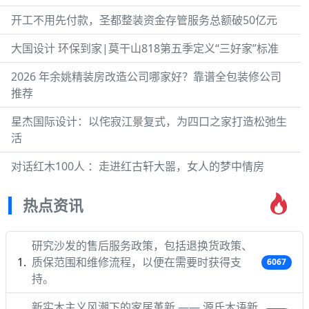
开工不用先付款，圣都整装资金存管服务总额破50亿元
大国设计 环保到家|莫干山818第五季定义“三好家”标准
2026 年余姚精装房改造公司哪家好？靠谱全包装修公司
推荐
星杰国际设计：以侘寂江景复式，为四口之家打造松弛生
活
对话红木100人 ：走进红古轩大噐，女人的梦中情房
热点资讯
研究沙发的售后服务政策，包括退换货政策、
质保范围和维修流程，以便在需要时获得支
6067
持。
新实木主义风潮下的家居革新 —— 源氏木语新