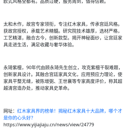
欧式风格全都有。品质过硬，服务周到，值得信赖。
太和木作，故宫专家领衔，专注红木家具，传承宫廷风格。
获故宫授权，承载艺术精髓。研究院技术雄厚，选材严格，
工艺精湛，融合古今，创新款型。揭开神秘面纱，让宫廷家
具走进生活，满足收藏与奢华体验。
永琦紫檀，90年代由顾永琦先生创立，攻克紫檀干裂难题，
创新家具设计。其融合宫廷家具文化，应用预应力理论，使
家具平整无缝，被陈增弼、王世襄等专家高度评价，称其超
越清宫造办处，推动家具史革命。
网址：
红木家具界的榜单！揭秘红木家具十大品牌，哪个才
是你的心头好？
https://www.yijiajiaju.cn/news/view/24779