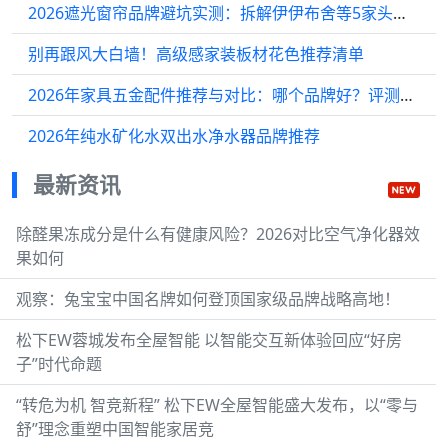
2026遮光窗帘品牌避坑实测：拆解伊伊布舍等5家头部厂商真实表现
别再跟风大白墙！高级感家装板材花色推荐清单
2026年家具五金配件推荐与对比：哪个品牌好？评测决策指南
2026年纯水矿化水双出水净水器品牌推荐
最新资讯
除醛果冻成分是什么有健康风险？2026对比空气净化器效
果如何
观察：兔宝宝中国名牌如何登顶国家级品牌战略高地！
松下EW蓉城发布全屋智能 以智能交互新体验回应“好房
子”时代命题
“转危为机 智竞新程” 松下EW全屋智能盛大发布，以“零与
舒”理念重塑中国智能家居竞