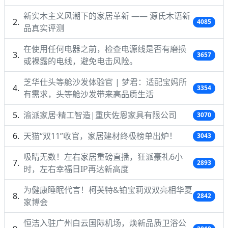
新实木主义风潮下的家居革新 —— 源氏木语新
4085
品真实评测
在使用任何电器之前，检查电源线是否有磨损
3657
或裸露的电线，避免电击风险。
芝华仕头等舱沙发体验官 | 梦君：适配宝妈所
3354
有需求，头等舱沙发带来高品质生活
渝派家居·精工智造|重庆佐恩家具有限公司
3070
天猫“双11”收官，家居建材终极榜单出炉！
3043
吸睛无数！左右家居重磅直播，狂派豪礼6小
2893
时，左右幸福日IP再达新高度
为健康睡眠代言！柯芙特&铂宝莉双双亮相华夏
2842
家博会
恒洁入驻广州白云国际机场，焕新品质卫浴公