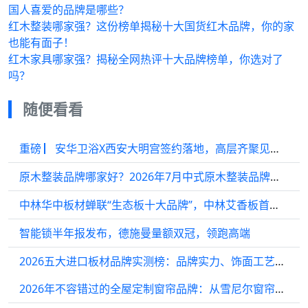
国人喜爱的品牌是哪些？
红木整装哪家强？这份榜单揭秘十大国货红木品牌，你的家
也能有面子！
红木家具哪家强？揭秘全网热评十大品牌榜单，你选对了
吗？
随便看看
重磅 ▏安华卫浴X西安大明宫签约落地，高层齐聚见证战略合作
原木整装品牌哪家好？2026年7月中式原木整装品牌客观科普
中林华中板材蝉联“生态板十大品牌”，中林艾香板首获“母婴健康板十大品牌”
智能锁半年报发布，德施曼量额双冠，领跑高端
2026五大进口板材品牌实测榜：品牌实力、饰面工艺与风格搭配指南
2026年不容错过的全屋定制窗帘品牌：从雪尼尔窗帘到遮光窗帘的明智选择