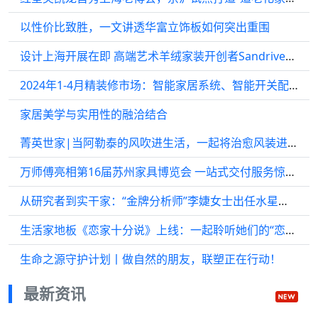
以性价比致胜，一文讲透华富立饰板如何突出重围
设计上海开展在即 高端艺术羊绒家装开创者Sandriver沙涓将迎国内首秀
2024年1-4月精装修市场：智能家居系统、智能开关配置率实现双增长
家居美学与实用性的融洽结合
菁英世家|当阿勒泰的风吹进生活，一起将治愈风装进家里吧~
万师傅亮相第16届苏州家具博览会 一站式交付服务惊艳破圈
从研究者到实干家：“金牌分析师”李婕女士出任水星家纺副总裁
生活家地板《恋家十分说》上线：一起聆听她们的“恋家”故事
生命之源守护计划丨做自然的朋友，联塑正在行动！
最新资讯