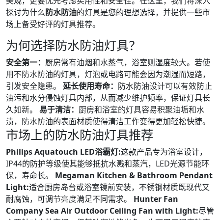
美观，更要优先考虑实用性和安全性。在这里，我们将深入
探讨为什么
防水防油
的灯具是您的理想选择，并提供一些市
场上备受好评的灯具推荐。
为何选择防水防油灯具？
安全第一：
厨房常有油烟和水蒸气，浴室则湿度较大。若使
用不防水防油的灯具，灯泡或电路可能会因为潮湿而短路，
引发安全隐患。
延长使用寿命：
防水防油设计可以有效防止
油污和水分侵蚀灯具内部，从而减少维护频率，保证灯具长
久如新。
易于清洁：
厨房和浴室的灯具容易积聚油垢和水
渍，防水防油的表面材质使得清洁工作变得更加轻松快捷。
市场上的防水防油灯具推荐
Philips Aquatouch LED浴霸灯:
这款产品专为浴室设计，
IP44的防护等级使其能够抵抗水溅和蒸汽，LED光源节能环
保，寿命长。
Megaman Kitchen & Bathroom Pendant
Light:
适合厨房岛台或浴室镜前安装，不锈钢材质既现代又
耐腐蚀，可调节亮度满足不同需求。
Hunter Fan
Company Sea Air Outdoor Ceiling Fan with Light:
尽管