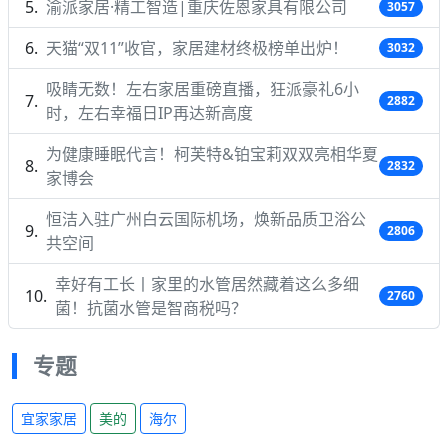
渝派家居·精工智造|重庆佐恩家具有限公司
3057
天猫“双11”收官，家居建材终极榜单出炉！
3032
吸睛无数！左右家居重磅直播，狂派豪礼6小
2882
时，左右幸福日IP再达新高度
为健康睡眠代言！柯芙特&铂宝莉双双亮相华夏
2832
家博会
恒洁入驻广州白云国际机场，焕新品质卫浴公
2806
共空间
幸好有工长丨家里的水管居然藏着这么多细
2760
菌！抗菌水管是智商税吗？
专题
宜家家居
美的
海尔