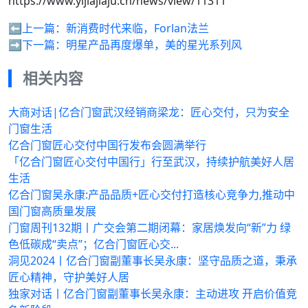
https://www.yijiajiaju.cn/news/view/11311
⬅️上一篇：
新消费时代来临，Forlan法兰
➡️下一篇：
明星产品再度爆单，美的星光系列风
相关内容
大商对话|亿合门窗武汉经销商梁龙：匠心交付，只为安全
门窗生活
亿合门窗匠心交付中国行发布会圆满举行
「亿合门窗匠心交付中国行」行至武汉，持续护航美好人居
生活
亿合门窗吴永康:产品品质+匠心交付打造核心竞争力,推动中
国门窗高质量发展
门窗周刊132期丨广交会第二期闭幕：家居焕发向“新”力 绿
色低碳成“卖点”；亿合门窗匠心交...
洞见2024丨亿合门窗副董事长吴永康：坚守品质之道，秉承
匠心精神，守护美好人居
独家对话丨亿合门窗副董事长吴永康：主动进攻 开启价值竞