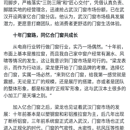
司脚步，严格落实“三防三隔”和“匠心交付”，凭借认真负责、
脚踏实地的经营理念，迅速抢占武汉门窗市场份额，已在武
汉开设两家亿合门窗分店。他认为，武汉门窗市场极具发展
潜力，更愿意打磨团队，给消费者更舒适的门窗生活体验。
十年门窗路，同亿合门窗共成长
从电商行业转行做门窗行业，实乃一场偶然。“十年前，
市面上基本是推拉窗，而且我自己家中窗户经常有漏水、风
啸等情况的发生，这让我意识到门窗市场是可行的。”梁龙表
示，而作为行动派，梁龙便开始了门窗品牌的考察。选择亿
合门窗，实属一场必然，“来到亿合门窗，给我第一感觉就是
震撼，无论是工厂的规模，还是展厅的搭建，亦或者是团队
的整体形象，都是标准的‘正规军’形象，这与武汉本土很多的
小加工厂是天壤之别。”
加入亿合门窗之后，梁龙也见证着武汉门窗市场的发
展：十年前基本是以塑钢窗和彩铝推拉窗为主，后几年出现
了断桥铝窗，三年前系统窗正式进入武汉，门窗市场也正式
进入正规化的时代，门窗的气密性、水密性，抗风压等性能