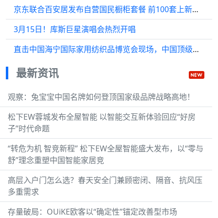
京东联合百安居发布自营国民橱柜套餐 前100套上新直降700元
3月15日！库斯巨星演唱会热烈开唱
直击中国海宁国际家用纺织品博览会现场，中国顶级纺织人齐聚汇明织锦展位
最新资讯
观察：兔宝宝中国名牌如何登顶国家级品牌战略高地！
松下EW蓉城发布全屋智能 以智能交互新体验回应“好房
子”时代命题
“转危为机 智竞新程” 松下EW全屋智能盛大发布，以“零与
舒”理念重塑中国智能家居竞
高层入户门怎么选？春天安全门兼顾密闭、隔音、抗风压
多重需求
存量破局：OUiKE欧客以“确定性”锚定改善型市场