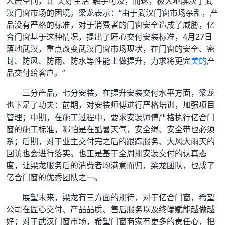
人居空间，让“美好生活”触手可及，而这，极大地解决了武
汉门窗市场的困境。梁龙表示：“由于武汉门窗市场杂乱，产
品没有严格的标准，对于消费者的门窗安全造成了威胁，亿
合门窗基于这种情况，提出了匠心交付安装标准，4月27日
落地武汉，重点改变武汉门窗市场现状，在门窗的安全、密
封、防风、防雨、防水等性能上做提升，力求将更完
美的
产
品交付给客户。”
三分产品，七分安装，在提升安装交付水平方面，梁龙
也下足了功夫：前期，对安装师傅进行严格培训，加强项目
管理；中期，在施工过程中，要求安装师傅严格执行亿合门
窗的施工标准，哪怕是在酷暑天气，安全绳、安全带也必须
系；后期，对于业主交付完之后的跟踪服务、大风大雨天的
回访也会进行落实。也正是基于全周期安装交付的认真态
度，让梁龙服务后的消费者均满意而归，梁龙团队，也成了
亿合门窗的优秀团队之一。
展望未来，梁龙有三方面的期待，对于亿合门窗，希望
公司在匠心交付、产品品质、售后服务以及终端赋能越做越
好；对于武汉门窗市场，希望门窗商家有更多的责任心，把