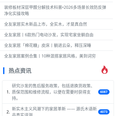
装修板材深层甲醛分解技术科普•2026多场景长效防反弹
净化实操攻略
全友家居实木新品上市，全实木，才是真自然
全友家居丨6款热门电动沙发，实现宅家坐躺自由
全友家居「棉花糖」皮床丨躺进云朵，释压深睡
全友家居案例合集丨10种混搭家居风格，美到词穷
热点资讯
研究沙发的售后服务政策，包括退换货政策、
质保范围和维修流程，以便在需要时获得支
6087
持。
新实木主义风潮下的家居革新 —— 源氏木语新
4073
品真实评测