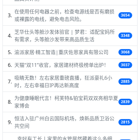
在使用任何电器之前，检查电源线是否有磨损
3654
或裸露的电线，避免电击风险。
芝华仕头等舱沙发体验官 | 梦君：适配宝妈所
3348
有需求，头等舱沙发带来高品质生活
渝派家居·精工智造|重庆佐恩家具有限公司
3068
天猫“双11”收官，家居建材终极榜单出炉！
3037
吸睛无数！左右家居重磅直播，狂派豪礼6小
2885
时，左右幸福日IP再达新高度
为健康睡眠代言！柯芙特&铂宝莉双双亮相华夏
2839
家博会
恒洁入驻广州白云国际机场，焕新品质卫浴公
2815
共空间
幸好有工长丨家里的水管居然藏着这么多细