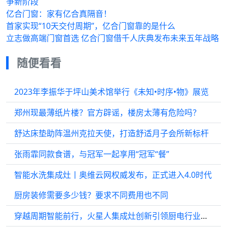
争新阶段
亿合门窗：家有亿合真隔音！
首家实现“10天交付周期”，亿合门窗靠的是什么
立志做高端门窗首选 亿合门窗借千人庆典发布未来五年战略
随便看看
2023年李振华于坪山美术馆举行《未知•时序•物》展览
郑州现最薄纸片楼？官方辟谣，楼房太薄有危险吗？
舒达床垫助阵温州克拉天使，打造舒适月子会所新标杆
张雨霏同款食谱，与冠军一起享用“冠军“餐”
智能水洗集成灶丨奥维云网权威发布，正式进入4.0时代
厨房装修需要多少钱？要求不同费用也不同
穿越周期智能前行，火星人集成灶创新引领厨电行业新篇章