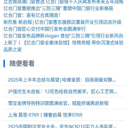
立志做高端门窗首选 亿合门窗借千人庆典发布未来五年战略
亿合门窗重磅推出“三防三隔” 重塑中国门窗行业新格局
亿合门窗：家有亿合真隔音！
新形象 新启程|亿合门窗惠东旗舰店重装开业引领店态升级
亿合门窗匠心交付中国行发布会圆满举行
亿合门窗发布品牌新slogan 首创“三防三隔”引领行业新风向
上新了丨【亿合门窗全案体验馆】惊艳亮相 带你沉浸式体验
品质之家
随便看看
2025年上半年总结与展望|哈睿家居：招商销量双飘红，质量筑基启新程
沪强仿生木皮板：12花色绘就自然美学，匠心工艺筑就品质家居
雪宝金牌导购特训营圆满收官，赋能终端再启新程
上海 慕思·0769丨臻奢启幕 悦享0769
2025中国制冷学会大会，庆东NCB210实力入选年度节能环保产品目录