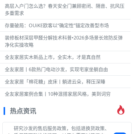
高层入户门怎么选？春天安全门兼顾密闭、隔音、抗风压
多重需求
存量破局：OUiKE欧客以“确定性”锚定改善型市场
装修板材深层甲醛分解技术科普•2026多场景长效防反弹
净化实操攻略
全友家居实木新品上市，全实木，才是真自然
全友家居丨6款热门电动沙发，实现宅家坐躺自由
全友家居「棉花糖」皮床丨躺进云朵，释压深睡
全友家居案例合集丨10种混搭家居风格，美到词穷
热点资讯
研究沙发的售后服务政策，包括退换货政策、