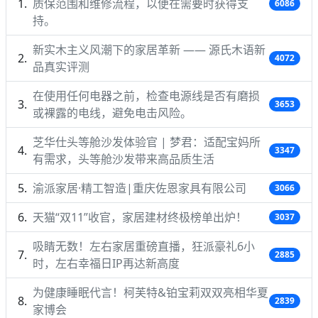
质保范围和维修流程，以便在需要时获得支
6086
持。
新实木主义风潮下的家居革新 —— 源氏木语新
4072
品真实评测
在使用任何电器之前，检查电源线是否有磨损
3653
或裸露的电线，避免电击风险。
芝华仕头等舱沙发体验官 | 梦君：适配宝妈所
3347
有需求，头等舱沙发带来高品质生活
渝派家居·精工智造|重庆佐恩家具有限公司
3066
天猫“双11”收官，家居建材终极榜单出炉！
3037
吸睛无数！左右家居重磅直播，狂派豪礼6小
2885
时，左右幸福日IP再达新高度
为健康睡眠代言！柯芙特&铂宝莉双双亮相华夏
2839
家博会