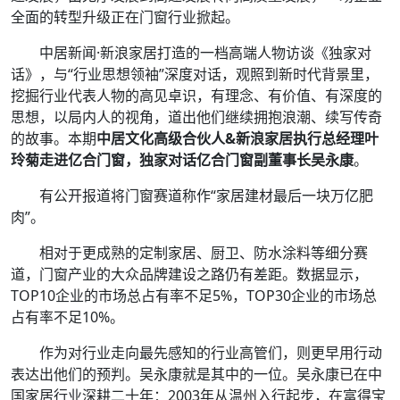
全面的转型升级正在门窗行业掀起。
中居新闻·新浪家居打造的一档高端人物访谈《独家对
话》，与“行业思想领袖”深度对话，观照到新时代背景里，
挖掘行业代表人物的高见卓识，有理念、有价值、有深度的
思想，以局内人的视角，道出他们继续拥抱浪潮、续写传奇
的故事。本期
中居文化高级合伙人&新浪家居执行总经理叶
玲菊走进亿合门窗，独家对话亿合门窗副董事长吴永康
。
有公开报道将门窗赛道称作“家居建材最后一块万亿肥
肉”。
相对于更成熟的定制家居、厨卫、防水涂料等细分赛
道，门窗产业的大众品牌建设之路仍有差距。数据显示，
TOP10企业的市场总占有率不足5%，TOP30企业的市场总
占有率不足10%。
作为对行业走向最先感知的行业高管们，则更早用行动
表达出他们的预判。吴永康就是其中的一位。吴永康已在中
国家居行业深耕二十年：2003年从温州入行起步，在富得宝