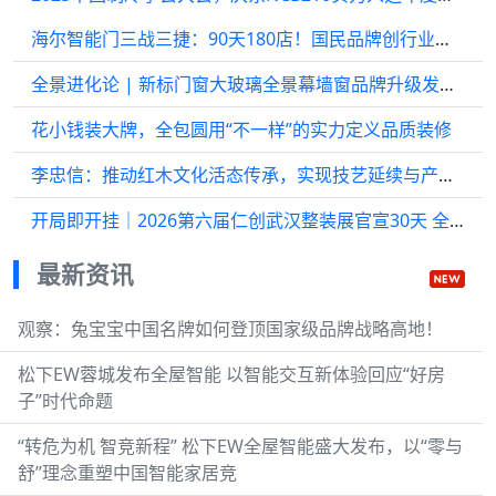
海尔智能门三战三捷：90天180店！国民品牌创行业布局新速度
全景进化论 | 新标门窗大玻璃全景幕墙窗品牌升级发布会，匠筑安全新视界
花小钱装大牌，全包圆用“不一样”的实力定义品质装修
李忠信：推动红木文化活态传承，实现技艺延续与产业升级
开局即开挂｜2026第六届仁创武汉整装展官宣30天 全馆65%展位火速抢定！
最新资讯
观察：兔宝宝中国名牌如何登顶国家级品牌战略高地！
松下EW蓉城发布全屋智能 以智能交互新体验回应“好房
子”时代命题
“转危为机 智竞新程” 松下EW全屋智能盛大发布，以“零与
舒”理念重塑中国智能家居竞