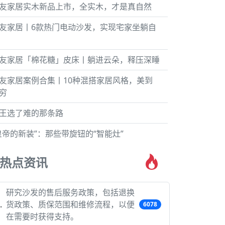
友家居实木新品上市，全实木，才是真自然
友家居丨6款热门电动沙发，实现宅家坐躺自
友家居「棉花糖」皮床丨躺进云朵，释压深睡
友家居案例合集丨10种混搭家居风格，美到
穷
王选了难的那条路
皇帝的新装”：那些带旋钮的“智能灶”
热点资讯
研究沙发的售后服务政策，包括退换
货政策、质保范围和维修流程，以便
6078
在需要时获得支持。