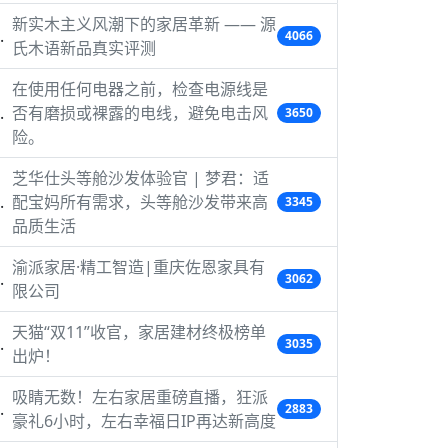
新实木主义风潮下的家居革新 —— 源
4066
氏木语新品真实评测
在使用任何电器之前，检查电源线是
否有磨损或裸露的电线，避免电击风
3650
险。
芝华仕头等舱沙发体验官 | 梦君：适
配宝妈所有需求，头等舱沙发带来高
3345
品质生活
渝派家居·精工智造|重庆佐恩家具有
3062
限公司
天猫“双11”收官，家居建材终极榜单
3035
出炉！
吸睛无数！左右家居重磅直播，狂派
2883
豪礼6小时，左右幸福日IP再达新高度