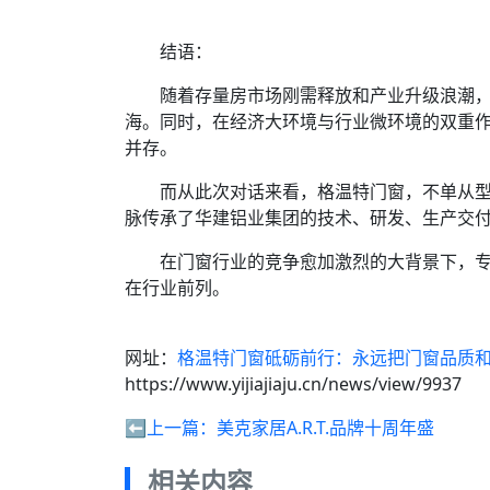
结语：
随着存量房市场刚需释放和产业升级浪潮，门
海。同时，在经济大环境与行业微环境的双重
并存。
而从此次对话来看，格温特门窗，不单从型
脉传承了华建铝业集团的技术、研发、生产交
在门窗行业的竞争愈加激烈的大背景下，专
在行业前列。
网址：
格温特门窗砥砺前行：永远把门窗品质
https://www.yijiajiaju.cn/news/view/9937
⬅️上一篇：
美克家居A.R.T.品牌十周年盛
相关内容