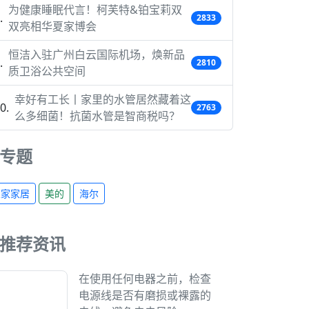
为健康睡眠代言！柯芙特&铂宝莉双
2833
双亮相华夏家博会
恒洁入驻广州白云国际机场，焕新品
2810
质卫浴公共空间
幸好有工长丨家里的水管居然藏着这
2763
么多细菌！抗菌水管是智商税吗？
专题
宜家家居
美的
海尔
推荐资讯
在使用任何电器之前，检查
电源线是否有磨损或裸露的