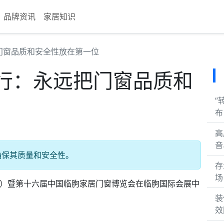
品牌资讯
家居知识
门窗品质和安全性放在第一位
行：永远把门窗品质和
“
布
高
音
确保其质量和安全性。
存
场
朐）暨第十六届中国临朐家居门窗博览会在临朐国际会展中
装
效