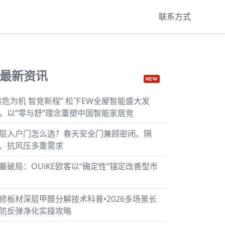
联系方式
最新资讯
转危为机 智竞新程” 松下EW全屋智能盛大发
，以“零与舒”理念重塑中国智能家居竞
层入户门怎么选？春天安全门兼顾密闭、隔
、抗风压多重需求
量破局：OUiKE欧客以“确定性”锚定改善型市
修板材深层甲醛分解技术科普•2026多场景长
防反弹净化实操攻略