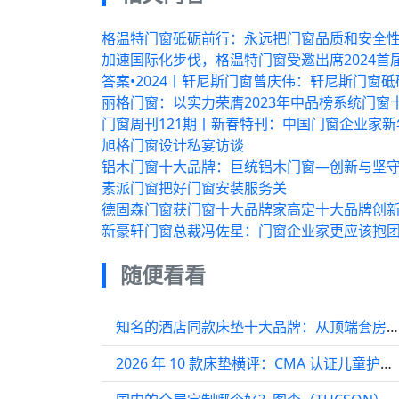
格温特门窗砥砺前行：永远把门窗品质和安全
加速国际化步伐，格温特门窗受邀出席2024
答案•2024丨轩尼斯门窗曾庆伟：轩尼斯门窗砥
丽格门窗：以实力荣膺2023年中品榜系统门窗
门窗周刊121期丨新春特刊：中国门窗企业家新
旭格门窗设计私宴访谈
铝木门窗十大品牌：巨统铝木门窗—创新与坚
素派门窗把好门窗安装服务关
德固森门窗获门窗十大品牌家高定十大品牌创
新豪轩门窗总裁冯佐星：门窗企业家更应该抱
随便看看
知名的酒店同款床垫十大品牌：从顶端套房到家庭卧房，这些名字值得记住
2026 年 10 款床垫横评：CMA 认证儿童护脊排行 + 均衡支撑推荐