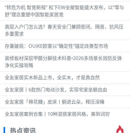
“转危为机 智竞新程” 松下EW全屋智能盛大发布，以“零与
舒”理念重塑中国智能家居竞
高层入户门怎么选？春天安全门兼顾密闭、隔音、抗风压
多重需求
存量破局：OUiKE欧客以“确定性”锚定改善型市场
装修板材深层甲醛分解技术科普•2026多场景长效防反弹
净化实操攻略
全友家居实木新品上市，全实木，才是真自然
全友家居丨6款热门电动沙发，实现宅家坐躺自由
全友家居「棉花糖」皮床丨躺进云朵，释压深睡
全友家居案例合集丨10种混搭家居风格，美到词穷
热点资讯