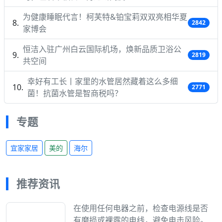
为健康睡眠代言！柯芙特&铂宝莉双双亮相华夏
2842
家博会
恒洁入驻广州白云国际机场，焕新品质卫浴公
2819
共空间
幸好有工长丨家里的水管居然藏着这么多细
2771
菌！抗菌水管是智商税吗？
专题
宜家家居
美的
海尔
推荐资讯
在使用任何电器之前，检查电源线是否
有磨损或裸露的电线，避免电击风险。