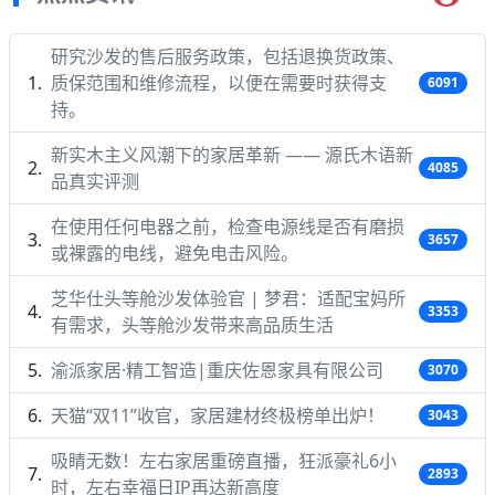
研究沙发的售后服务政策，包括退换货政策、
质保范围和维修流程，以便在需要时获得支
6091
持。
新实木主义风潮下的家居革新 —— 源氏木语新
4085
品真实评测
在使用任何电器之前，检查电源线是否有磨损
3657
或裸露的电线，避免电击风险。
芝华仕头等舱沙发体验官 | 梦君：适配宝妈所
3353
有需求，头等舱沙发带来高品质生活
渝派家居·精工智造|重庆佐恩家具有限公司
3070
天猫“双11”收官，家居建材终极榜单出炉！
3043
吸睛无数！左右家居重磅直播，狂派豪礼6小
2893
时，左右幸福日IP再达新高度