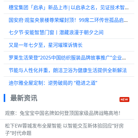
穗宝集团「启承」新品上市|以启承之名，见证技术智承
国安府·观玺央景楼尊荣耀封顶！99席二环传世孤品启动“限时藏机”
七夕节·安能智慧门窗丨潜藏浪漫于朝夕之间
又是一年七夕至，星河璀璨诉情长
罗莱生活荣登“2025中国纺织服装品牌故事推广”企业榜单 企业责任与科技智造共筑品牌向上之...
节能与人性化并重，朗洁卫浴为健康生活提供全新解法
迪尔雅全屋定制：逆势破局的 “稳进之道”
最新资讯
观察：兔宝宝中国名牌如何登顶国家级品牌战略高地！
松下EW蓉城发布全屋智能 以智能交互新体验回应“好房
子”时代命题