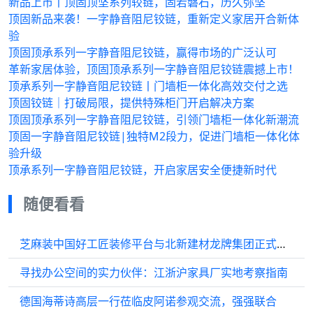
新品上市丨顶固顶坚系列较链，固若磐石，历久弥坚
顶固新品来袭！一字静音阻尼铰链，重新定义家居开合新体
验
顶固顶承系列一字静音阻尼铰链，赢得市场的广泛认可
革新家居体验，顶固顶承系列一字静音阻尼铰链震撼上市！
顶承系列一字静音阻尼铰链丨门墙柜一体化高效交付之选
顶固铰链｜打破局限，提供特殊柜门开启解决方案
顶固顶承系列一字静音阻尼铰链，引领门墙柜一体化新潮流
顶固一字静音阻尼铰链|独特M2段力，促进门墙柜一体化体
验升级
顶承系列一字静音阻尼铰链，开启家居安全便捷新时代
随便看看
芝麻装中国好工匠装修平台与北新建材龙牌集团正式签约，共筑家居产业协同新生态
寻找办公空间的实力伙伴：江浙沪家具厂实地考察指南
德国海蒂诗高层一行莅临皮阿诺参观交流，强强联合