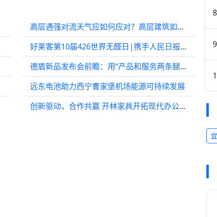
高层遇强对流天气应如何应对？高层建筑如何防风？
受好评
好莱客第10届426世界无醛日|携手人民日报文创，派发亿元消费券
德盾新品发布会前瞻：用“产品和服务两条腿走路”
远东电池助力西宁曹家堡机场能源可持续发展
创新驱动，合作共赢 开林家具开拓现代办公家具市场新路径