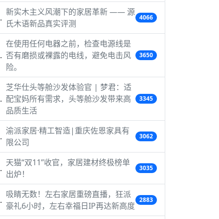
新实木主义风潮下的家居革新 —— 源
4066
氏木语新品真实评测
在使用任何电器之前，检查电源线是
否有磨损或裸露的电线，避免电击风
3650
险。
芝华仕头等舱沙发体验官 | 梦君：适
配宝妈所有需求，头等舱沙发带来高
3345
品质生活
渝派家居·精工智造|重庆佐恩家具有
3062
限公司
天猫“双11”收官，家居建材终极榜单
3035
出炉！
吸睛无数！左右家居重磅直播，狂派
2883
豪礼6小时，左右幸福日IP再达新高度