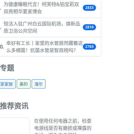
为健康睡眠代言！柯芙特&铂宝莉双
2833
双亮相华夏家博会
恒洁入驻广州白云国际机场，焕新品
2810
质卫浴公共空间
幸好有工长丨家里的水管居然藏着这
2763
么多细菌！抗菌水管是智商税吗？
专题
宜家家居
美的
海尔
推荐资讯
在使用任何电器之前，检查
电源线是否有磨损或裸露的