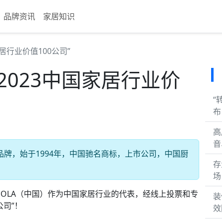
品牌资讯
家居知识
家居行业价值100公司”
“2023中国家居行业价
“
布
高
音
品牌，始于1994年，中国驰名商标，上市公司，中国厨
存
。
场
！IMOLA（中国）作为中国家居行业的代表，经线上投票和专
装
公司”！
效