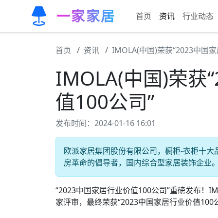
一家家居
首页
资讯
行业动态
首页
资讯
IMOLA(中国)荣获“2023中国
IMOLA(中国)荣获
值100公司”
发布时间：2024-01-16 16:01
欧派家居集团股份有限公司，橱柜-衣柜十大
房革命的倡导者，国内综合型家居装饰企业
“2023中国家居行业价值100公司”重磅发布
家评审，最终荣获“2023中国家居行业价值100