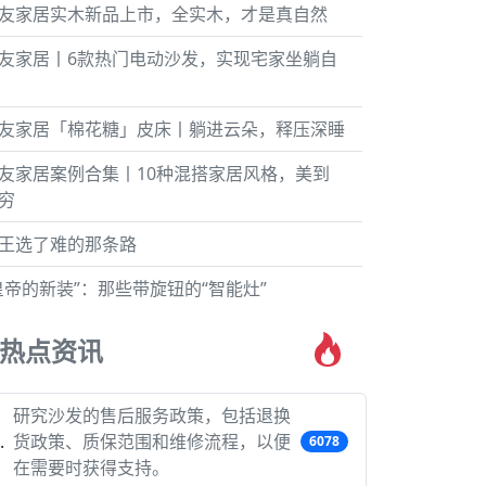
友家居实木新品上市，全实木，才是真自然
友家居丨6款热门电动沙发，实现宅家坐躺自
友家居「棉花糖」皮床丨躺进云朵，释压深睡
友家居案例合集丨10种混搭家居风格，美到
穷
王选了难的那条路
皇帝的新装”：那些带旋钮的“智能灶”
热点资讯
研究沙发的售后服务政策，包括退换
货政策、质保范围和维修流程，以便
6078
在需要时获得支持。