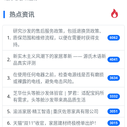
热点资讯
研究沙发的售后服务政策，包括退换货政策、
质保范围和维修流程，以便在需要时获得支
6062
持。
新实木主义风潮下的家居革新 —— 源氏木语新
4041
品真实评测
在使用任何电器之前，检查电源线是否有磨损
3634
或裸露的电线，避免电击风险。
芝华仕头等舱沙发体验官 | 梦君：适配宝妈所
3332
有需求，头等舱沙发带来高品质生活
渝派家居·精工智造|重庆佐恩家具有限公司
3051
天猫“双11”收官，家居建材终极榜单出炉！
3015