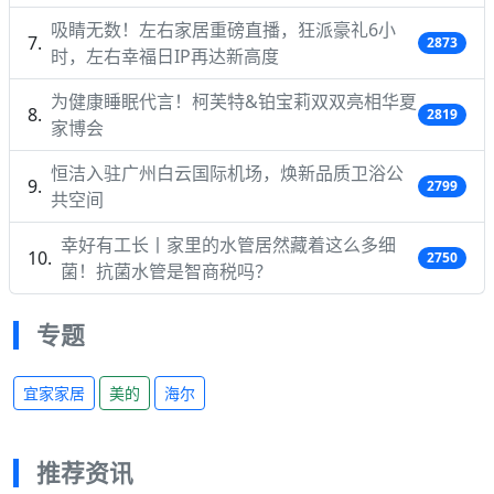
吸睛无数！左右家居重磅直播，狂派豪礼6小
2873
时，左右幸福日IP再达新高度
为健康睡眠代言！柯芙特&铂宝莉双双亮相华夏
2819
家博会
恒洁入驻广州白云国际机场，焕新品质卫浴公
2799
共空间
幸好有工长丨家里的水管居然藏着这么多细
2750
菌！抗菌水管是智商税吗？
专题
宜家家居
美的
海尔
推荐资讯