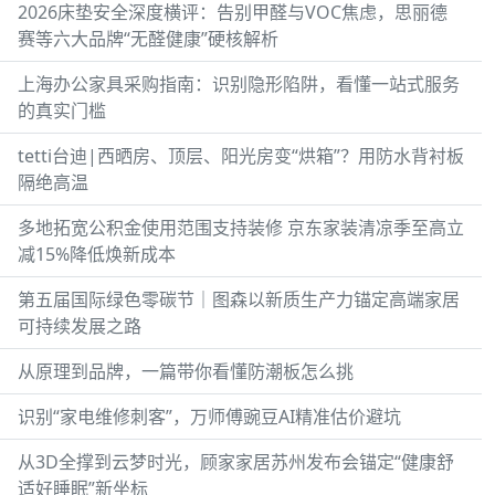
2026床垫安全深度横评：告别甲醛与VOC焦虑，思丽德
赛等六大品牌“无醛健康”硬核解析
上海办公家具采购指南：识别隐形陷阱，看懂一站式服务
的真实门槛
tetti台迪|西晒房、顶层、阳光房变“烘箱”？用防水背衬板
隔绝高温
多地拓宽公积金使用范围支持装修 京东家装清凉季至高立
减15%降低焕新成本
第五届国际绿色零碳节｜图森以新质生产力锚定高端家居
可持续发展之路
从原理到品牌，一篇带你看懂防潮板怎么挑
识别“家电维修刺客”，万师傅豌豆AI精准估价避坑
从3D全撑到云梦时光，顾家家居苏州发布会锚定“健康舒
适好睡眠”新坐标