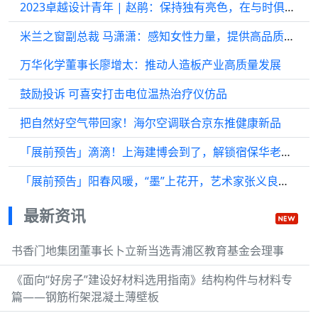
2023卓越设计青年 | 赵鹃：保持独有亮色，在与时俱进中多维发展
米兰之窗副总裁 马潇潇：感知女性力量，提供高品质门窗解决方案
万华化学董事长廖增太：推动人造板产业高质量发展
鼓励投诉 可喜安打击电位温热治疗仪仿品
把自然好空气带回家！海尔空调联合京东推健康新品
「展前预告」滴滴！上海建博会到了，解锁宿保华老师新作体验卡，让灵感冲破局限！
「展前预告」阳春风暖，“墨”上花开，艺术家张义良携新作亮相上海建博会！
最新资讯
书香门地集团董事长卜立新当选青浦区教育基金会理事
《面向“好房子”建设好材料选用指南》结构构件与材料专
篇——钢筋桁架混凝土薄壁板