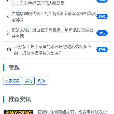
时，左右幸福日IP再达新高度
为健康睡眠代言！柯芙特&铂宝莉双双亮相华夏
2842
家博会
恒洁入驻广州白云国际机场，焕新品质卫浴公
2817
共空间
幸好有工长丨家里的水管居然藏着这么多细
2769
菌！抗菌水管是智商税吗？
专题
宜家家居
美的
海尔
推荐资讯
在使用任何电器之前，检查电源线是否