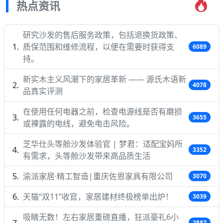
热点资讯
研究沙发的售后服务政策，包括退换货政策、
质保范围和维修流程，以便在需要时获得支
6089
持。
新实木主义风潮下的家居革新 —— 源氏木语新
4078
品真实评测
在使用任何电器之前，检查电源线是否有磨损
3655
或裸露的电线，避免电击风险。
芝华仕头等舱沙发体验官 | 梦君：适配宝妈所
3352
有需求，头等舱沙发带来高品质生活
渝派家居·精工智造|重庆佐恩家具有限公司
3070
天猫“双11”收官，家居建材终极榜单出炉！
3039
吸睛无数！左右家居重磅直播，狂派豪礼6小
2887