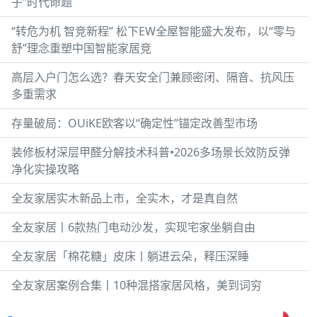
子”时代命题
“转危为机 智竞新程” 松下EW全屋智能盛大发布，以“零与
舒”理念重塑中国智能家居竞
高层入户门怎么选？春天安全门兼顾密闭、隔音、抗风压
多重需求
存量破局：OUiKE欧客以“确定性”锚定改善型市场
装修板材深层甲醛分解技术科普•2026多场景长效防反弹
净化实操攻略
全友家居实木新品上市，全实木，才是真自然
全友家居丨6款热门电动沙发，实现宅家坐躺自由
全友家居「棉花糖」皮床丨躺进云朵，释压深睡
全友家居案例合集丨10种混搭家居风格，美到词穷