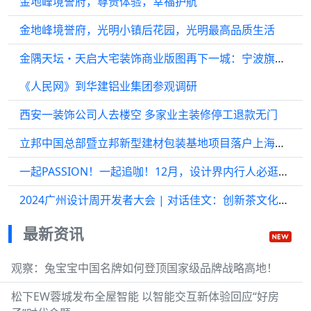
金地峰境誉府，尊贵体验，幸福护航
金地峰境誉府，光明小镇后花园，光明最高品质生活
金隅天坛・天启大宅装饰商业版图再下一城：宁波旗舰店即将开业
《人民网》到华建铝业集团参观调研
西安一装饰公司人去楼空 多家业主装修停工退款无门
立邦中国总部暨立邦新型建材包装基地项目落户上海浦东
一起PASSION！一起追咖！12月，设计界内行人必逛广州罗浮宫
2024广州设计周开发者大会 | 对话佳文：创新茶文化设计，实现精神与功能的双重回归
最新资讯
观察：兔宝宝中国名牌如何登顶国家级品牌战略高地！
松下EW蓉城发布全屋智能 以智能交互新体验回应“好房