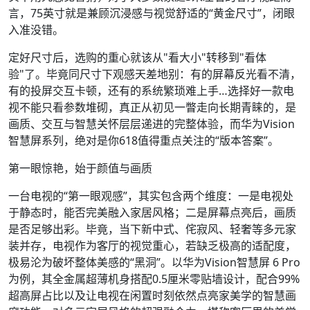
言，75英寸就是兼顾沉浸感与视觉舒适的“黄金尺寸”，闭眼
入准没错。
定好尺寸后，选购的重心就该从"看大小"转移到"看体
验"了。毕竟同尺寸下观感天差地别：有的屏幕反光看不清，
有的投屏交互卡顿，还有的系统繁琐难上手…选择好一款电
视不能只看参数堆砌，真正从初见一瞥走向长期青睐的，是
画质、交互与智慧关怀层层递进的完整体验，而华为Vision
智慧屏系列，绝对是你618值得重点关注的“版本答案”。
第一眼惊艳，始于颜值与画质
一台电视的“第一眼观感”，其实包含两个维度：一是电视处
于静态时，能否完美融入家居风格；二是屏幕点亮后，画质
是否足够出彩。毕竟，当下新中式、侘寂风、轻奢等多元家
装并存，电视作为客厅的视觉重心，若缺乏极高的适配度，
极易沦为破坏整体美感的“黑洞”。以华为Vision智慧屏 6 Pro
为例，其全金属超薄机身搭配0.5厘米零贴墙设计，配合99%
超高屏占比以及让电视在闲置时刻依然点亮家美学的智慧画