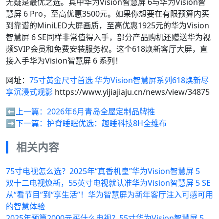
无疑是最优之选。其中华为Vision智慧屏 6与华为Vision智
慧屏 6 Pro，至高优惠3500元。如果你想要在有限预算内买
到靠谱的MiniLED大屏画质，至高优惠1925元的华为Vision
智慧屏 6 SE同样非常值得入手，部分产品购机还赠送华为视
频SVIP会员和免费安装服务权。这个618焕新客厅大屏，直
接入手华为Vision智慧屏 6 系列！
网址：
75寸黄金尺寸首选 华为Vision智慧屏系列618焕新尽
享沉浸式观影
https://www.yijiajiaju.cn/news/view/34875
⬅️上一篇：
2026年6月青岛全屋定制品牌推
➡️下一篇：
护脊睡眠优选：趣睡科技8H全维布
相关内容
75寸电视怎么选？2025年“真香机皇”华为Vision智慧屏 5
双十二电视焕新，55英寸电视就认准华为Vision智慧屏 5 SE
从“看节目”到“享生活”！华为智慧屏为新年客厅注入可感可用
的智慧体验
2025年预算2000元买什么电视？55寸华为Vision智慧屏 5