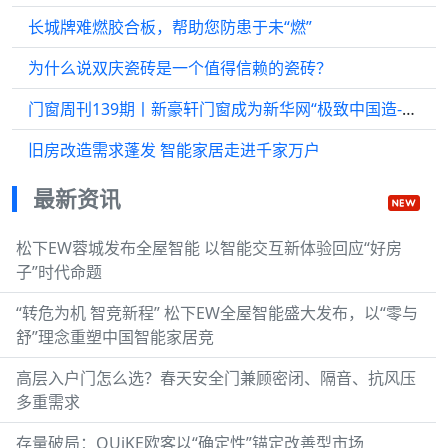
长城牌难燃胶合板，帮助您防患于未“燃”
为什么说双庆瓷砖是一个值得信赖的瓷砖？
门窗周刊139期丨新豪轩门窗成为新华网“极致中国造-大国隐形冠军”首个入围企业；“诗尼曼门...
旧房改造需求蓬发 智能家居走进千家万户
最新资讯
松下EW蓉城发布全屋智能 以智能交互新体验回应“好房
子”时代命题
“转危为机 智竞新程” 松下EW全屋智能盛大发布，以“零与
舒”理念重塑中国智能家居竞
高层入户门怎么选？春天安全门兼顾密闭、隔音、抗风压
多重需求
存量破局：OUiKE欧客以“确定性”锚定改善型市场