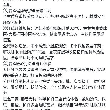
温度
③睿承健康守护●全域适配
全材质多重权威检测认证，各项指标均高于国标，材质安全
环保无负担
澳洋绒纤维加持：远红外线辐照温升值3.9°C，金黄色葡萄球
菌/大肠杆菌抑菌率>99%，螨虫驱避率93%，有效抑菌驱螨
恒温
全域场景适配：雨季防潮少湿度残留，冬季保暖表层干爽，
解决睡眠“闷湿冻背”问题，夏夜搭配凝胶记忆棉缓解闷热黏
腻，全季节适配不同睡眠需求
④睿承匠心打造●舒适体验
五区独立袋装弹簧搭配高克重无纺布，隔绝摩擦噪音，实现
睡眠静音无扰，打造静谧睡眠环境
分区精准承托实现专业护脊：头部支撑、肩部释压、腰椎贴
合、臀部承托、腿部放松，全方位贴合人体曲线分散身体压
力
恒温干爽+静音无扰+科学护脊三重舒适体验，兼顾透气、保
暖、静谧、护脊多重睡眠需求，继承穗宝54年深耕睡眠领域