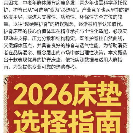
其困扰，中老年群体腰背病痛多发，青少年也需科学承托保
护，护脊已从“可选项”变为“必选项”。产业竞争也从早期的舒
适度主导，演进为支撑性、功能性、环保性等全方位的较
量。以往“越硬越护脊”的错误观念，逐渐被科学认知取代。
护脊床垫的核心价值体现在精准承托与个性化适配，必须实
现动态支撑、压力分散和结构稳定，既维护脊柱自然曲线，
又缓解体压点，并具备良好的静音与透气性能。为帮助消费
者在品牌混杂、概念层出的市场中做出理性决策，本文甄选
出十款表现优异的护脊床垫，依托实测数据与适用人群指
南，为您提供专业可靠的选购参考。