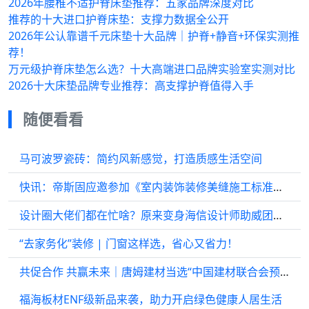
2026年腰椎不适护脊床垫推荐：五家品牌深度对比
推荐的十大进口护脊床垫：支撑力数据全公开
2026年公认靠谱千元床垫十大品牌｜护脊+静音+环保实测推
荐！
万元级护脊床垫怎么选？十大高端进口品牌实验室实测对比
2026十大床垫品牌专业推荐：高支撑护脊值得入手
随便看看
马可波罗瓷砖：简约风新感觉，打造质感生活空间
快讯：帝斯固应邀参加《室内装饰装修美缝施工标准》送审稿审查会
设计圈大佬们都在忙啥？原来变身海信设计师助威团跑去欧洲杯现场观赛啦！
“去家务化”装修 | 门窗这样选，省心又省力！
共促合作 共赢未来｜唐姆建材当选“中国建材联合会预拌砂浆分会理事单位”
福海板材ENF级新品来袭，助力开启绿色健康人居生活