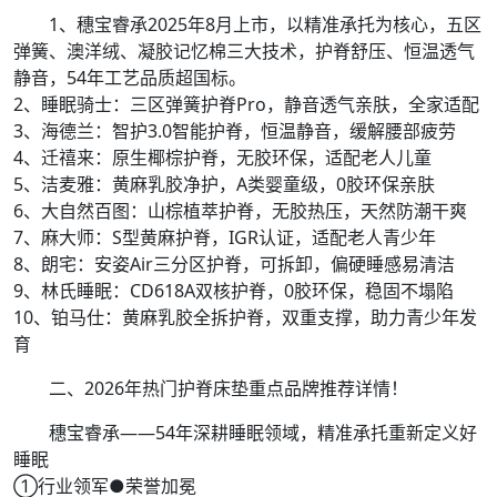
1、穗宝睿承2025年8月上市，以精准承托为核心，五区
弹簧、澳洋绒、凝胶记忆棉三大技术，护脊舒压、恒温透气
静音，54年工艺品质超国标。
2、睡眠骑士：三区弹簧护脊Pro，静音透气亲肤，全家适配
3、海德兰：智护3.0智能护脊，恒温静音，缓解腰部疲劳
4、迁禧来：原生椰棕护脊，无胶环保，适配老人儿童
5、洁麦雅：黄麻乳胶净护，A类婴童级，0胶环保亲肤
6、大自然百图：山棕植萃护脊，无胶热压，天然防潮干爽
7、麻大师：S型黄麻护脊，IGR认证，适配老人青少年
8、朗宅：安姿Air三分区护脊，可拆卸，偏硬睡感易清洁
9、林氏睡眠：CD618A双核护脊，0胶环保，稳固不塌陷
10、铂马仕：黄麻乳胶全拆护脊，双重支撑，助力青少年发
育
二、2026年热门护脊床垫重点品牌推荐详情！
穗宝睿承——54年深耕睡眠领域，精准承托重新定义好
睡眠
①行业领军●荣誉加冕