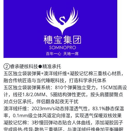
②睿承硬核科技●精准承托
五区独立袋装弹簧+澳洋绒纤维+凝胶记忆棉三重核心材质，
融合传统匠造与当代睡眠科技，打造科学承托体系
五区独立袋装弹簧系统：810个弹簧独立受力，15CM加高设
计，线径1.8/2.0MM、5圈结构弹性更优，按头肩腰腿臀点
对点分区承托，伴侣翻身起夜无干扰
澳洋绒纤维：2023mm/s动态排湿透气性，83.1%静态保温
率，0.1mm级立体风道定向排湿，实现透气保暖双核效果
凝胶记忆棉：3秒慢回弹动态贴合人体曲线，添加凝胶因子
完成吸热-传导-散热三重循环，与澳洋绒纤维叠加平衡睡眠