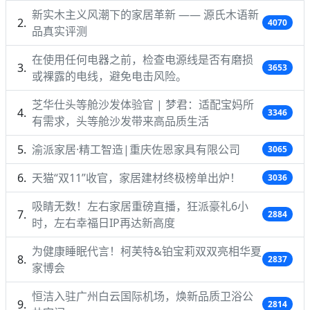
新实木主义风潮下的家居革新 —— 源氏木语新
4070
品真实评测
在使用任何电器之前，检查电源线是否有磨损
3653
或裸露的电线，避免电击风险。
芝华仕头等舱沙发体验官 | 梦君：适配宝妈所
3346
有需求，头等舱沙发带来高品质生活
渝派家居·精工智造|重庆佐恩家具有限公司
3065
天猫“双11”收官，家居建材终极榜单出炉！
3036
吸睛无数！左右家居重磅直播，狂派豪礼6小
2884
时，左右幸福日IP再达新高度
为健康睡眠代言！柯芙特&铂宝莉双双亮相华夏
2837
家博会
恒洁入驻广州白云国际机场，焕新品质卫浴公
2814