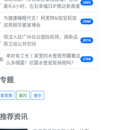
2885
豪礼6小时，左右幸福日IP再达新高度
为健康睡眠代言！柯芙特&铂宝莉双
2840
双亮相华夏家博会
恒洁入驻广州白云国际机场，焕新品
2816
质卫浴公共空间
幸好有工长丨家里的水管居然藏着这
2768
么多细菌！抗菌水管是智商税吗？
专题
宜家家居
美的
海尔
推荐资讯