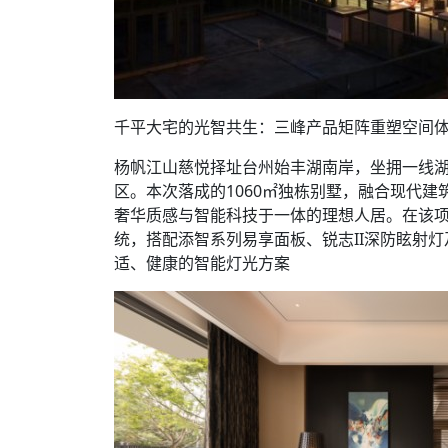
千平大宅的光智共生：三峰产品矩阵重塑空间
杨帆江山慈悦择址台州始丰湖南岸，坐拥一线
区。本次落成的1060㎡独栋别墅，融合现代
奢华质感与智能科技于一体的理想人居。在该项目
统，搭配添智系列易享面板、锐志II深防眩射
适、健康的智能灯光方案