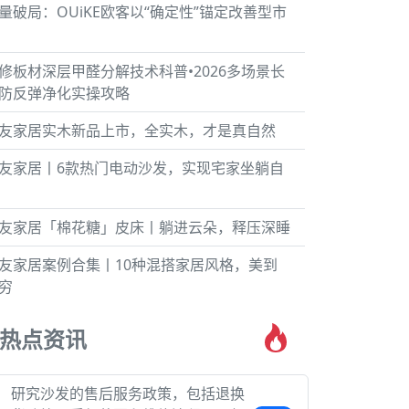
量破局：OUiKE欧客以“确定性”锚定改善型市
修板材深层甲醛分解技术科普•2026多场景长
防反弹净化实操攻略
友家居实木新品上市，全实木，才是真自然
友家居丨6款热门电动沙发，实现宅家坐躺自
友家居「棉花糖」皮床丨躺进云朵，释压深睡
友家居案例合集丨10种混搭家居风格，美到
穷
热点资讯
研究沙发的售后服务政策，包括退换