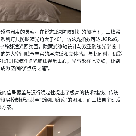
感与温度的灵魂。在锐志II深防眩射灯的加持下，三峰照
列灯具防眩遮光角大于40°，防眩光指数可达UGR≤6，
的宁静舒适光照氛围。隐藏式移轴设计与双重防眩光学设计
墅的超大空间赋予丰富的层次感和立体感。与此同时，幻影
I射灯则以精准点光聚焦视觉重心，光与影在此交织，让别
成为空间的“点睛之笔”。
系统的信号覆盖与运行稳定性提出了极高的技术挑战。传统
楼层控制延迟甚至“断网即瘫痪”的困境，而三峰自主研发
决方案。