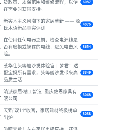
货政策、质保范围和维修流程，以便
6087
在需要时获得支持。
新实木主义风潮下的家居革新 —— 源
4076
氏木语新品真实评测
在使用任何电器之前，检查电源线是
否有磨损或裸露的电线，避免电击风
3654
险。
芝华仕头等舱沙发体验官 | 梦君：适
配宝妈所有需求，头等舱沙发带来高
3349
品质生活
渝派家居·精工智造|重庆佐恩家具有
3068
限公司
天猫“双11”收官，家居建材终极榜单
3038
出炉！
吸睛无数！左右家居重磅直播，狂派