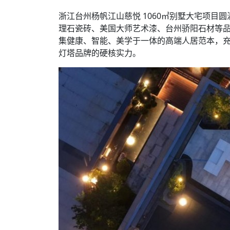
浙江台州杨帆江山慈悦 1060㎡别墅大宅项目
理石瓷砖、美国大师艺术漆、台州骄阳石材等品牌
集健康、智能、美学于一体的高端人居范本，
灯塔品牌的硬核实力。