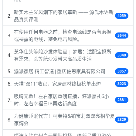
新实木主义风潮下的家居革新 —— 源氏木语新
4059
品真实评测
在使用任何电器之前，检查电源线是否有磨损
3644
或裸露的电线，避免电击风险。
芝华仕头等舱沙发体验官 | 梦君：适配宝妈所
3340
有需求，头等舱沙发带来高品质生活
渝派家居·精工智造|重庆佐恩家具有限公司
3057
天猫“双11”收官，家居建材终极榜单出炉！
3023
吸睛无数！左右家居重磅直播，狂派豪礼6小
2881
时，左右幸福日IP再达新高度
为健康睡眠代言！柯芙特&铂宝莉双双亮相华夏
2829
家博会
恒洁入驻广州白云国际机场，焕新品质卫浴公