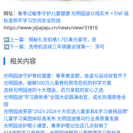
网址：
春季过敏季守护儿童健康 光明园迪以纯实木 + ENF 级
标准筑牢学习空间安全防线
https://www.yijiajiaju.cn/news/view/31816
⬅️上一篇：
揭秘扎克伯格1.7亿美元豪宅，卧
➡️下一篇：
洗地机连续三年销量全球第一：添可
相关内容
光明园迪守护脊柱健康：春季黄金期，坐姿与运动双管齐下
光明园迪，破解500万儿童脊柱侧弯危机的科学方案
选择光明园迪的十大理由，百万家庭的安心之选
光明园迪“学习换新季”全国大促圆满收官，成长热潮席卷全
国
光明园迪荣获“2023-2024十大优选儿童家具&学习桌椅品牌”
儿童学习桌团体标准发布 光明园迪推动行业高质量发展
光明园迪护眼小课堂，春季护眼记住这几点就够了
618选购学习桌指南：光明园迪解锁儿童健康学习新标准