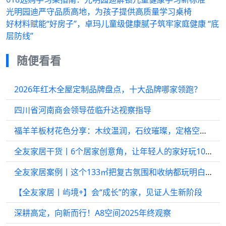
光明园迪严守品质高地，为孩子提供高质量学习桌椅
好材料赋能“好房子”，卓玛儿童级健康腻子筑牢家庭健康 “底
层防线”
随便看看
2026年红木全屋定制品牌盘点，十大品牌哪家领跑？
四川省河南商会领导莅临升达视察指导
福羊羊板材花色分享：木纹温润，石纹璀璨，定格空间高级美学
全友家居干货丨6个居家创意角，让年轻人的家好玩100倍
全友家居案例丨这个133㎡把复古氛围和收纳都玩明白了
【全友家居丨屿境+】会“成长”的家，见证人生新阶段
深耕高定，向新而行！A8空间2025年终观察