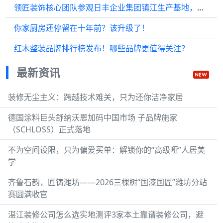
领匠装饰核心团队参观日丰企业集团镇江生产基地，共筑品质家装新未来
你家厨房还停留在十年前？该升级了！
红木整装品牌排行榜发布！哪些品牌更值得关注？
最新资讯
装修无尘主义：跨越技术难关，只为还你洁净家居
德国涂料巨头舒纳沃恩加码中国市场 子品牌施家
（SCHLOSS）正式落地
不为空间设限，只为偏爱买单：解锁你的“高级哑”人居美
学
齐鲁石韵，匠铸潍坊——2026三棵树“国漆国匠”潍坊分站
赛圆满收官
湛江装修公司怎么选实地测评3家本土靠谱装修公司，避