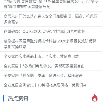
“转危为机 智竞新程” 松下EW全屋智能盛大发布，以“零与
舒”理念重塑中国智能家居竞
高层入户门怎么选？春天安全门兼顾密闭、隔音、抗风压
多重需求
存量破局：OUiKE欧客以“确定性”锚定改善型市场
装修板材深层甲醛分解技术科普•2026多场景长效防反弹
净化实操攻略
全友家居实木新品上市，全实木，才是真自然
全友家居丨6款热门电动沙发，实现宅家坐躺自由
全友家居「棉花糖」皮床丨躺进云朵，释压深睡
全友家居案例合集丨10种混搭家居风格，美到词穷
热点资讯