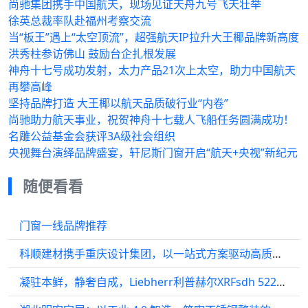
尚驰集团携手中国航天，现场见证天舟九号飞天壮举
徐英总裁率队赴福州考察交流
当“板王”遇上“太空顶流”，超强航天IP拉升大王椰品牌新高度
洪秀柱参访佛山 鼓励台企扎根发展
神舟十七号成功发射，太力产品21次上太空，助力中国航天
再攀高峰
坚持品牌打造 大王椰以航天品质破行业“内卷”
尚驰助力航天事业，祝贺神舟十七载人飞船任务圆满成功！
名雕公益基金会获评3A级社会组织
央视舞台演绎品牌盛宴，轩尼斯门窗开启“航天+央视”新纪元
随便看看
门窗一线品牌推荐
科顺建材携手重庆设计集团，以一站式方案驱动高质量发展！
凝驻本鲜，静奢自成，Liebherr利普赫尔XRFsdh 5225冷藏冷冻冰箱组合焕新厨居