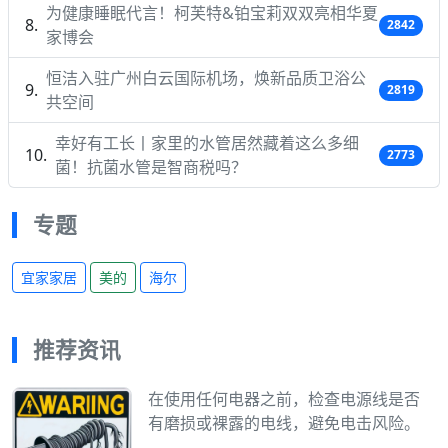
为健康睡眠代言！柯芙特&铂宝莉双双亮相华夏
2842
家博会
恒洁入驻广州白云国际机场，焕新品质卫浴公
2819
共空间
幸好有工长丨家里的水管居然藏着这么多细
2773
菌！抗菌水管是智商税吗？
专题
宜家家居
美的
海尔
推荐资讯
在使用任何电器之前，检查电源线是否
有磨损或裸露的电线，避免电击风险。