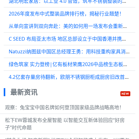
湖北明宏家居：以工业 4.0 智造，筑牢不锈钢整装的品质根基
2026年度发布中式整装品牌排行榜，揭秘行业翘楚！
从单向宣讲到双向奔赴：美的如何用一场发布会重新定义“用户共创”?
C SEED 布局亚太市场 地区总部设立于中国香港并携手Louvre Gallery共创奢华生活美学
Natuzzi纳图兹中国区总经理王勇：用科技重构家具消费
绿色筑家 实力登榜|亿有板材荣膺2026中品榜生态板十大品牌
4.2亿套存量房待翻新，欧朋不锈钢厨柜成厨房旧改首选方案
最新资讯
观察：兔宝宝中国名牌如何登顶国家级品牌战略高地！
松下EW蓉城发布全屋智能 以智能交互新体验回应“好房
子”时代命题