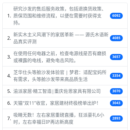
研究沙发的售后服务政策，包括退换货政策、
质保范围和维修流程，以便在需要时获得支
6092
持。
新实木主义风潮下的家居革新 —— 源氏木语新
4085
品真实评测
在使用任何电器之前，检查电源线是否有磨损
3657
或裸露的电线，避免电击风险。
芝华仕头等舱沙发体验官 | 梦君：适配宝妈所
3354
有需求，头等舱沙发带来高品质生活
渝派家居·精工智造|重庆佐恩家具有限公司
3070
天猫“双11”收官，家居建材终极榜单出炉！
3043
吸睛无数！左右家居重磅直播，狂派豪礼6小
2893
时，左右幸福日IP再达新高度