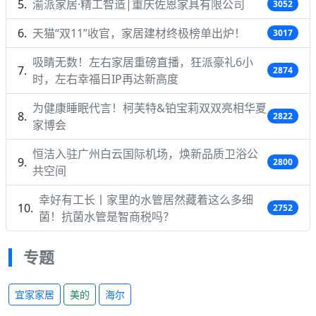
渝派家居·精工智造|重庆佐恩家具有限公司
3052
天猫“双11”收官，家居建材终极榜单出炉！
3017
吸睛无数！左右家居重磅直播，狂派豪礼6小
2874
时，左右幸福日IP再达新高度
为健康睡眠代言！柯芙特&铂宝莉双双亮相华夏
2822
家博会
恒洁入驻广州白云国际机场，焕新品质卫浴公
2800
共空间
幸好有工长丨家里的水管居然藏着这么多细
2752
菌！抗菌水管是智商税吗？
专题
宜家家居
美的
海尔