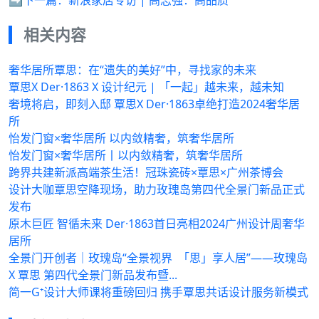
相关内容
奢华居所覃思：在“遗失的美好”中，寻找家的未来
覃思X Der·1863 X 设计纪元 | 「一起」越未来，越未知
奢境将启，即刻入邸 覃思X Der·1863卓绝打造2024奢华居
所
怡发门窗×奢华居所 以内敛精奢，筑奢华居所
怡发门窗×奢华居所丨以内敛精奢，筑奢华居所
跨界共建新派高端茶生活！冠珠瓷砖×覃思×广州茶博会
设计大咖覃思空降现场，助力玫瑰岛第四代全景门新品正式
发布
原木巨匠 智循未来 Der·1863首日亮相2024广州设计周奢华
居所
全景门开创者｜玫瑰岛“全景视界 「思」享人居”——玫瑰岛
X 覃思 第四代全景门新品发布暨...
简一G⁺设计大师课将重磅回归 携手覃思共话设计服务新模式