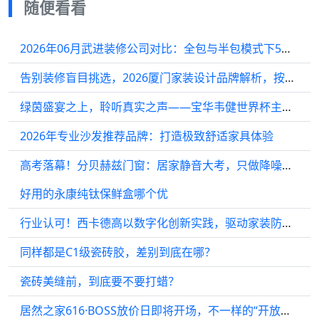
随便看看
2026年06月武进装修公司对比：全包与半包模式下5家口碑差异
告别装修盲目挑选，2026厦门家装设计品牌解析，按需匹配更省心
绿茵盛宴之上，聆听真实之声——宝华韦健世界杯主题直播即将开启
2026年专业沙发推荐品牌：打造极致舒适家具体验
高考落幕！分贝赫兹门窗：居家静音大考，只做降噪满分选手
好用的永康纯钛保鲜盒哪个优
行业认可！西卡德高以数字化创新实践，驱动家装防水升级
同样都是C1级瓷砖胶，差别到底在哪？
瓷砖美缝前，到底要不要打蜡？
居然之家616·BOSS放价日即将开场，不一样的“开放麦”解锁家居省钱新玩法