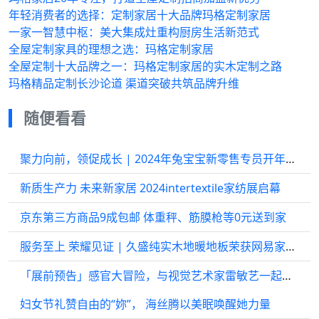
年轻消费者的选择：定制家居十大品牌玛格定制家居
一家一智慧中枢：美大集成灶重构厨房生活新范式
全屋定制家具的理想之选：玛格定制家居
全屋定制十大品牌之一：玛格定制家居的实木定制之路
玛格精品定制长沙论道 渠道突破共筑品牌升维
随便看看
聚力向前，领促成长 | 2024年兔宝宝新零售专员开年大训暨工作启动大会圆满结束！
新质生产力 未来新家居 2024intertextile家纺展启幕
京东第三方商品9成包邮 体重秤、筋膜枪等0元送到家
服务至上 荣耀见证 | 久盛纯实木地暖地板荣获网易家居2024年度家居行业服务榜样
「展前预告」感官大冒险，与视觉艺术家雷敏艺一起在上海建博会心跳加速！
妇女节礼赞自由的“妳”， 海丝腾以美眠唤醒她力量