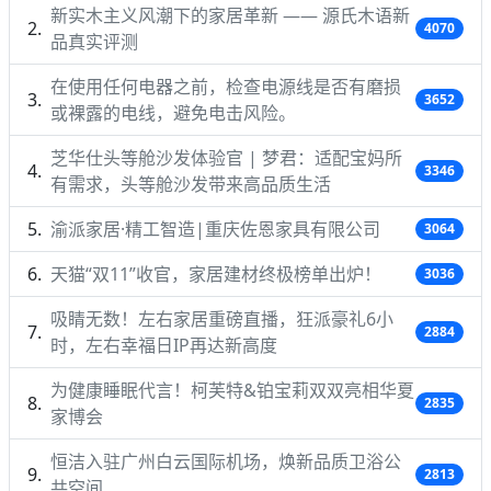
新实木主义风潮下的家居革新 —— 源氏木语新
4070
品真实评测
在使用任何电器之前，检查电源线是否有磨损
3652
或裸露的电线，避免电击风险。
芝华仕头等舱沙发体验官 | 梦君：适配宝妈所
3346
有需求，头等舱沙发带来高品质生活
渝派家居·精工智造|重庆佐恩家具有限公司
3064
天猫“双11”收官，家居建材终极榜单出炉！
3036
吸睛无数！左右家居重磅直播，狂派豪礼6小
2884
时，左右幸福日IP再达新高度
为健康睡眠代言！柯芙特&铂宝莉双双亮相华夏
2835
家博会
恒洁入驻广州白云国际机场，焕新品质卫浴公
2813
共空间