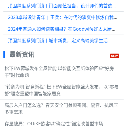
顶固绅度系列门锁丨门面颜值担当，设计师们的首选门锁
2023卓越设计青年 | 王兵：在时代的演变中修炼自我、拔高上限
2024年普通人如何逆袭翻盘？在Goodwife好太太厨房里发掘无限可能
顶固绅度系列门锁丨城市新贵，定义高端美学生活
最新资讯
松下EW蓉城发布全屋智能 以智能交互新体验回应“好房
子”时代命题
“转危为机 智竞新程” 松下EW全屋智能盛大发布，以“零与
舒”理念重塑中国智能家居竞
高层入户门怎么选？春天安全门兼顾密闭、隔音、抗风压
多重需求
存量破局：OUiKE欧客以“确定性”锚定改善型市场