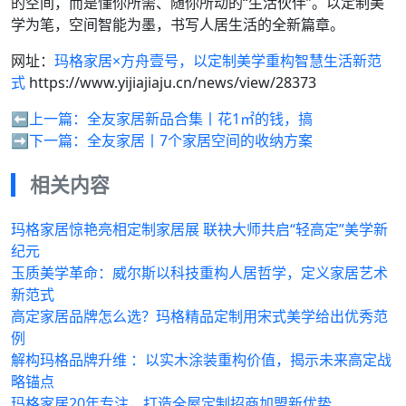
的空间，而是懂你所需、随你所动的“生活伙伴”。以定制美
学为笔，空间智能为墨，书写人居生活的全新篇章。
网址：
玛格家居×方舟壹号，以定制美学重构智慧生活新范
式
https://www.yijiajiaju.cn/news/view/28373
⬅️上一篇：
全友家居新品合集丨花1㎡的钱，搞
➡️下一篇：
全友家居丨7个家居空间的收纳方案
相关内容
玛格家居惊艳亮相定制家居展 联袂大师共启“轻高定”美学新
纪元
玉质美学革命：威尔斯以科技重构人居哲学，定义家居艺术
新范式
高定家居品牌怎么选？玛格精品定制用宋式美学给出优秀范
例
解构玛格品牌升维 ：以实木涂装重构价值，揭示未来高定战
略锚点
玛格家居20年专注，打造全屋定制招商加盟新优势