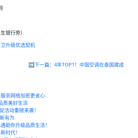
号
民生银行旁）
厨卫升级优选契机
➡️下一篇：
4年TOP1！中国空调在泰国建成
，服务网络加密更省心
品质美好生活
大促活动重磅来袭！
乘新有为
礼遇助你升级品质生活！
级新时代！