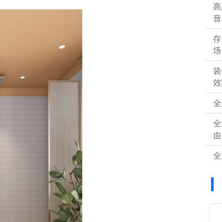
高
音
存
场
装
效
全
全
由
全