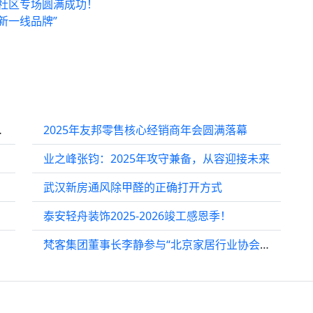
州社区专场圆满成功！
新一线品牌”
浴花洒过温暖年
2025年友邦零售核心经销商年会圆满落幕
业之峰张钧：2025年攻守兼备，从容迎接未来
武汉新房通风除甲醛的正确打开方式
泰安轻舟装饰2025-2026竣工感恩季！
梵客集团董事长李静参与“北京家居行业协会2024年会” ：2025年如何把握发展新脉络？