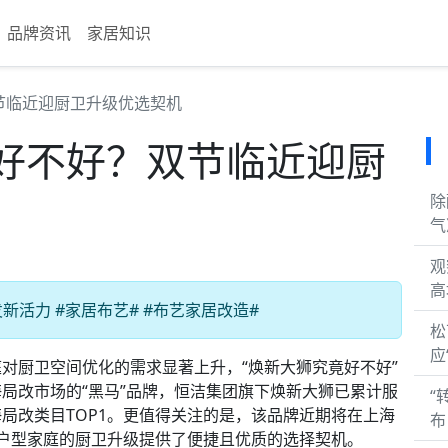
品牌资讯
家居知识
节临近迎厨卫升级优选契机
好不好？双节临近迎厨
除
气
观
高
活力 #家居布艺# #布艺家居改造#
松
应
厨卫空间优化的需求显著上升，“焕新大狮究竟好不好”
局改市场的“黑马”品牌，恒洁集团旗下焕新大狮已累计服
“
局改类目TOP1。更值得关注的是，该品牌近期将在上海
布
户型家庭的厨卫升级提供了便捷且优质的选择契机。