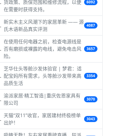
货政策、质保范围和维修流程，以便
6092
在需要时获得支持。
新实木主义风潮下的家居革新 —— 源
4087
氏木语新品真实评测
在使用任何电器之前，检查电源线是
否有磨损或裸露的电线，避免电击风
3657
险。
芝华仕头等舱沙发体验官 | 梦君：适
配宝妈所有需求，头等舱沙发带来高
3354
品质生活
渝派家居·精工智造|重庆佐恩家具有
3070
限公司
天猫“双11”收官，家居建材终极榜单
3043
出炉！
吸睛无数！左右家居重磅直播，狂派