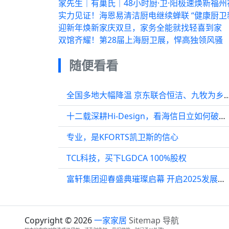
家先生｜有巢氏｜48小时厨·卫·阳极速焕新福
实力见证！海恩易清洁厨电继续蝉联 “健康厨卫
迎新年焕新家庆双旦，家务全能就找轻喜到家
双馆齐耀！第28届上海厨卫展，悍高独领风骚
随便看看
全国多地大幅降温 京东联合恒洁、九牧为乡村送淋
十二载深耕Hi-Design，看海信日立如何破解发展命题
专业，是KFORTS凯卫斯的信心
TCL科技，买下LGDCA 100%股权
富轩集团迎春盛典璀璨启幕 开启2025发展新纪元
Copyright © 2026
一家家居
Sitemap
导航