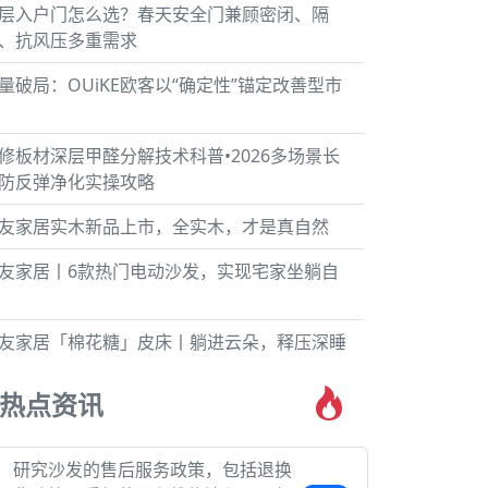
层入户门怎么选？春天安全门兼顾密闭、隔
、抗风压多重需求
量破局：OUiKE欧客以“确定性”锚定改善型市
修板材深层甲醛分解技术科普•2026多场景长
防反弹净化实操攻略
友家居实木新品上市，全实木，才是真自然
友家居丨6款热门电动沙发，实现宅家坐躺自
友家居「棉花糖」皮床丨躺进云朵，释压深睡
热点资讯
研究沙发的售后服务政策，包括退换