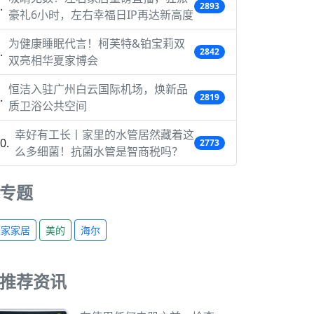
2893
豪礼6小时，左右幸福日IP再达新高度
为健康睡眠代言！柯芙特&铂宝莉双
2842
双亮相华夏家博会
恒洁入驻广州白云国际机场，焕新品
2819
质卫浴公共空间
幸好有工长丨家里的水管居然藏着这
2773
么多细菌！抗菌水管是智商税吗？
专题
宜家家居
美的
海尔
推荐资讯