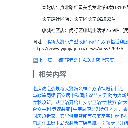
普陀店：真北路红星美凯龙北馆4楼D8105
长宁路社区店：长宁区长宁路2033号
康城社区店：闵行区康城生活馆76-9临（
网址：
焕新大狮小户型改好不好？双节临近迎
https://www.yijiajiaju.cn/news/view/26976
⬅️上一篇：
“碗”转着洗！A.O.史密斯荣膺
相关内容
老房改造选焕新大狮怎么样？双节拟增新门店
与政策同频 百安居中秋国庆双节大促 助力焕新
金秋焕新，从卫浴开始！安华卫浴“金秋双节”
合众共利 竞速裂变|中宇厨卫总部乔迁雅址，
国庆焕新家，安华健康智能节盛宴来袭！超多
惠达住工厨卫局改翻新首店启航，引领厨卫升