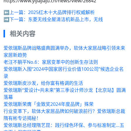
https://www.yijiajiaju.cn/news/view/26842
⬅️上一篇：
2025红木十大品牌排行权威解析
➡️下一篇：
东菱无线全屋清洁机新品上市，无线
相关内容
爱依瑞斯品牌战略盛典圆满举办，软体大家居战略引领未来
家居新趋势
老汪不躺平No.6：家居变革中的创新生存法则
爱依瑞斯入围“2024中国家居行业价值100公司”候选企业名
录
爱依瑞斯皮沙发，给你富有格调的生活
爱依瑞斯“爱设计•共未来”第三季设计师沙龙【北京站】圆满
落幕
爱依瑞斯荣膺「金致奖2024年度品牌」殊荣
行业变革下，软体大家居品牌如何破浪前行？爱依瑞斯总裁
隋有彬专访揭秘！
爱依瑞斯总经理隋艺昆：践行绿色环保、参与标准制定…五