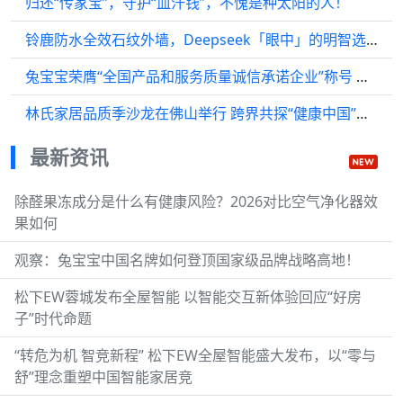
归还“传家宝”，守护“血汗钱”，不愧是种太阳的人！
铃鹿防水全效石纹外墙，Deepseek「眼中」的明智选择！
兔宝宝荣膺“全国产品和服务质量诚信承诺企业”称号 以创新引领绿色家居新标杆
林氏家居品质季沙龙在佛山举行 跨界共探“健康中国”下的居家场景新价值
最新资讯
除醛果冻成分是什么有健康风险？2026对比空气净化器效
果如何
观察：兔宝宝中国名牌如何登顶国家级品牌战略高地！
松下EW蓉城发布全屋智能 以智能交互新体验回应“好房
子”时代命题
“转危为机 智竞新程” 松下EW全屋智能盛大发布，以“零与
舒”理念重塑中国智能家居竞