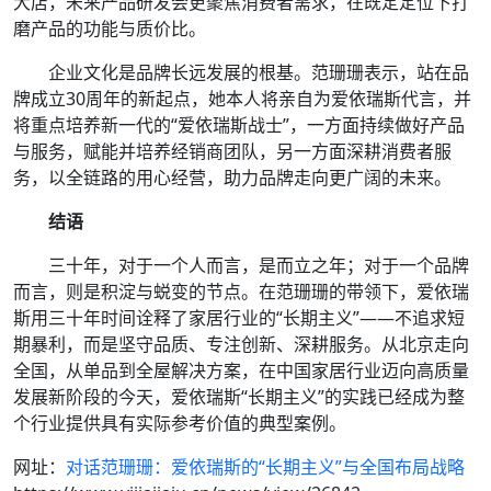
大店，未来产品研发会更聚焦消费者需求，在既定定位下打
磨产品的功能与质价比。
企业文化是品牌长远发展的根基。范珊珊表示，站在品
牌成立30周年的新起点，她本人将亲自为爱依瑞斯代言，并
将重点培养新一代的“爱依瑞斯战士”，一方面持续做好产品
与服务，赋能并培养经销商团队，另一方面深耕消费者服
务，以全链路的用心经营，助力品牌走向更广阔的未来。
结语
三十年，对于一个人而言，是而立之年；对于一个品牌
而言，则是积淀与蜕变的节点。在范珊珊的带领下，爱依瑞
斯用三十年时间诠释了家居行业的“长期主义”——不追求短
期暴利，而是坚守品质、专注创新、深耕服务。从北京走向
全国，从单品到全屋解决方案，在中国家居行业迈向高质量
发展新阶段的今天，爱依瑞斯“长期主义”的实践已经成为整
个行业提供具有实际参考价值的典型案例。
网址：
对话范珊珊：爱依瑞斯的“长期主义”与全国布局战略