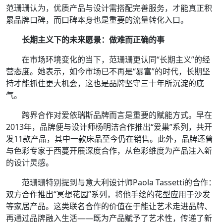
范珊珊认为，优质产品与设计需搭配完善服务，才能真正积
累品牌口碑，而口碑本身也是重要的流量转化入口。
长期主义下的未来愿景：做难而正确的事
在市场环境变化的当下，范珊珊更认同“长期主义”的经
营态度。她表示，如今市场已不再是“暴富”的时代，长期坚
持才能抓住更大机会，这也是品牌坚守三十年所沉淀的底
气。
跨界合作对爱依瑞斯品牌而言是重要的赋能方式。早在
2013年，品牌便与设计师杨明洁合作推出“爱巢”系列，共开
发11款产品，其中一款床品至今仍在销售。此外，品牌还曾
与色彩专家于西蔓开展深度合作，从色彩维度为产品注入新
的设计灵感。
范珊珊特别提到与意大利设计师Paola Tassetti的合作：
双方合作推出“冥想花园”系列，将他手绘的花型应用于沙发
等家居产品。这类联名合作的价值在于能让艺术走进品牌、
再通过品牌融入生活——既为产品赋予了艺术性，传递了新