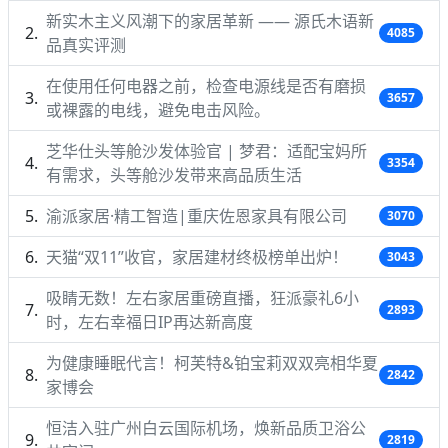
新实木主义风潮下的家居革新 —— 源氏木语新
4085
品真实评测
在使用任何电器之前，检查电源线是否有磨损
3657
或裸露的电线，避免电击风险。
芝华仕头等舱沙发体验官 | 梦君：适配宝妈所
3354
有需求，头等舱沙发带来高品质生活
渝派家居·精工智造|重庆佐恩家具有限公司
3070
天猫“双11”收官，家居建材终极榜单出炉！
3043
吸睛无数！左右家居重磅直播，狂派豪礼6小
2893
时，左右幸福日IP再达新高度
为健康睡眠代言！柯芙特&铂宝莉双双亮相华夏
2842
家博会
恒洁入驻广州白云国际机场，焕新品质卫浴公
2819