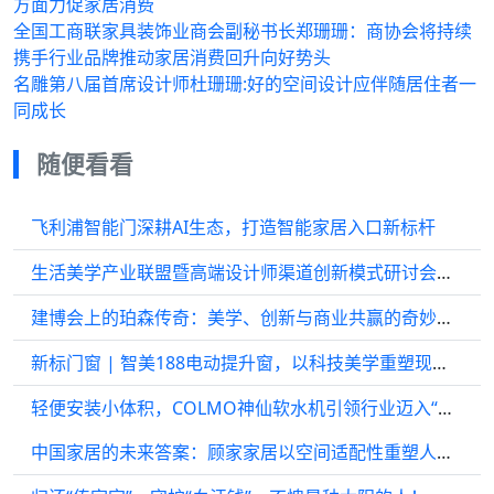
方面力促家居消费
全国工商联家具装饰业商会副秘书长郑珊珊：商协会将持续
携手行业品牌推动家居消费回升向好势头
名雕第八届首席设计师杜珊珊:好的空间设计应伴随居住者一
同成长
随便看看
飞利浦智能门深耕AI生态，打造智能家居入口新标杆
生活美学产业联盟暨高端设计师渠道创新模式研讨会圆满举行！
建博会上的珀森传奇：美学、创新与商业共赢的奇妙融合
新标门窗 | 智美188电动提升窗，以科技美学重塑现代人居体验
轻便安装小体积，COLMO神仙软水机引领行业迈入“免改柜”时代
中国家居的未来答案：顾家家居以空间适配性重塑人与空间的关系