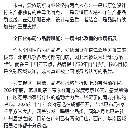
未来，爱依瑞斯将继续坚持两点核心：一是以原创设计
打造产品独有的差异化特点，二是凭借匠人精神守住产品品
质底线。在范珊珊看来，设计与品质二者结合，是品牌持续
加分的重要支撑。
全国化布局与品牌赋能：一场由北及南的市场拓展
作为全国性布局的品牌，爱依瑞斯在京津冀地区覆盖率
极高，北京几乎各卖场都有门店，因此常被认为是“北方品
牌”。而在三十周年节点，品牌提出“30年再出发”，核心目标
是突破区域认知，成为真正被全国消费者认可的品牌。
为实现这一目标，品牌在战略与行动上均有明确布局。
2024年底，范珊珊亲自带队在南方深度考察16天，感受到佛
山、顺德等地家居行业的蓬勃活力后，坚定了向南方拓展的
决心。2025年半年年会特意选在成都召开，当地已布局4家
千平方米大店，涵盖沙发、睡眠全品类。同年5月也已进驻
广州居然之家，目前在广州已有两家门店，西南、华南区域
拓展动作都十分迅速。