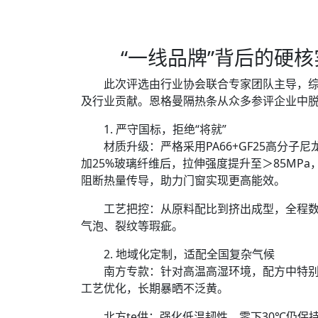
“一线品牌”背后的硬核
此次评选由行业协会联合专家团队主导，综
及行业贡献。恩格曼隔热条从众多参评企业中
1. 严守国标，拒绝“将就”
材质升级：严格采用PA66+GF25高分子尼
加25%玻璃纤维后，拉伸强度提升至＞85MPa
阻断热量传导，助力门窗实现更高能效。
工艺把控：从原料配比到挤出成型，全程数
气泡、裂纹等瑕疵。
2. 地域化定制，适配全国复杂气候
南方专款：针对高温高湿环境，配方中特别
工艺优化，长期暴晒不泛黄。
北方te供：强化低温韧性，零下30℃仍保