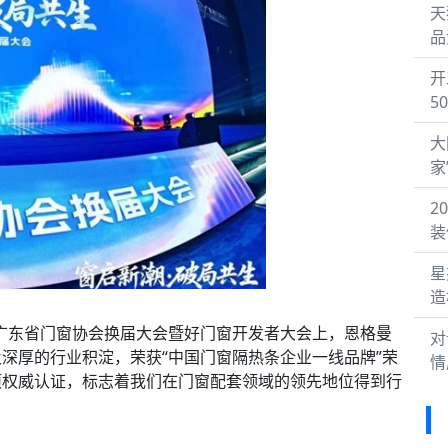
天
品
开
5
大
家
2
装
星
造
5广东省门窗协会换届大会暨好门窗开发者大会上，恩格曼
对
深厚的行业积淀，荣获“中国门窗隔热条企业一线品牌”荣
情
项权威认证，标志着我们在门窗配套领域的领先地位得到行