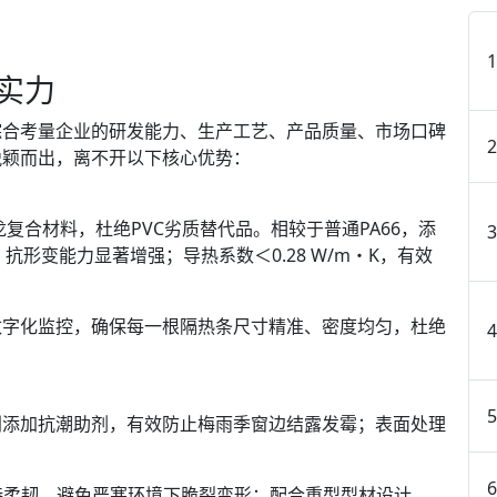
实力
合考量企业的研发能力、生产工艺、产品质量、市场口碑
脱颖而出，离不开以下核心优势：
龙复合材料，杜绝PVC劣质替代品。相较于普通PA66，添
，抗形变能力显著增强；导热系数＜0.28 W/m・K，有效
字化监控，确保每一根隔热条尺寸精准、密度均匀，杜绝
添加抗潮助剂，有效防止梅雨季窗边结露发霉；表面处理
持柔韧，避免严寒环境下脆裂变形；配合重型型材设计，