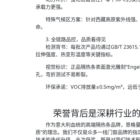
承载力更强。
特殊气候区方案：针对西藏高原紫外线强、
命。
3. 全链路品控，品质看得见
检测背书：每批次产品均通过GB/T 23615.
拉伸强度、热变形温度等关键指标。
视觉标识：正品隔热条表面激光雕刻“Engelman
孔，弯折测试不易断裂。
环保承诺：VOC排放量≤0.5mg/m³，远
荣誉背后是深耕行业的
作为意大利血统的高端隔热条品牌，恩格曼隔
质”的理念。我们不仅是众多一线门窗品牌的指
技术的迭代升级。此次获奖，既是对我们技术积