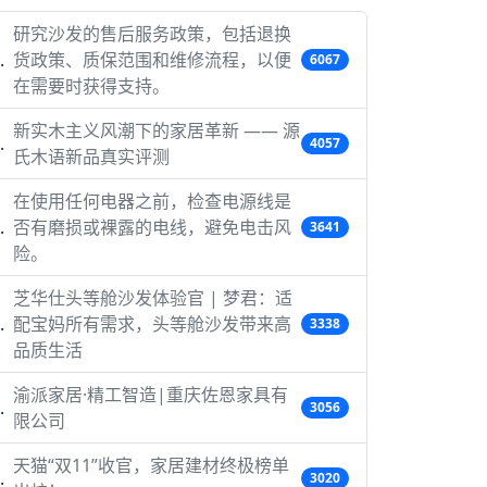
研究沙发的售后服务政策，包括退换
货政策、质保范围和维修流程，以便
6067
在需要时获得支持。
新实木主义风潮下的家居革新 —— 源
4057
氏木语新品真实评测
在使用任何电器之前，检查电源线是
否有磨损或裸露的电线，避免电击风
3641
险。
芝华仕头等舱沙发体验官 | 梦君：适
配宝妈所有需求，头等舱沙发带来高
3338
品质生活
渝派家居·精工智造|重庆佐恩家具有
3056
限公司
天猫“双11”收官，家居建材终极榜单
3020