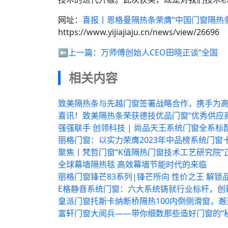
网址：
喜报丨恩格曼隔热条荣膺“中国门窗隔热
https://www.yijiajiaju.cn/news/view/26696
⬅️上一篇：
万师傅创始人CEO田晓正谈“全国
相关内容
致美隔热条与先越门窗签署战略合作，携手为
喜讯！致美隔热条荣获德技优品门窗“优秀供应
强强联手 创领科技 | 尚品天王系统门窗全系
丽格门窗：以实力荣膺2023年中品榜系统门窗
聚焦丨梵哲门窗“K值隔热门窗技术工艺研究院”
全球幕墙隔热毯 高效幕墙节能时代的来临
丽格门窗锋芒83系列|锋芒所向 性价之王 解锁
E格静音系统门窗：六大系统铸就行业标杆，创
皇派门窗托斯卡纳断桥隔热100内倒侧滑窗，
富轩门窗大阅兵——带你细数那些造好门窗的“