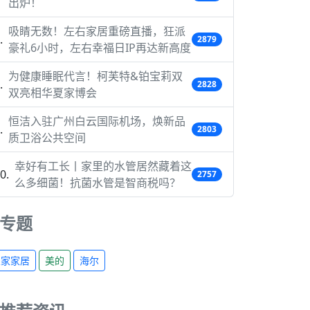
出炉！
吸睛无数！左右家居重磅直播，狂派
2879
豪礼6小时，左右幸福日IP再达新高度
为健康睡眠代言！柯芙特&铂宝莉双
2828
双亮相华夏家博会
恒洁入驻广州白云国际机场，焕新品
2803
质卫浴公共空间
幸好有工长丨家里的水管居然藏着这
2757
么多细菌！抗菌水管是智商税吗？
专题
宜家家居
美的
海尔