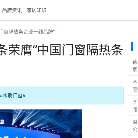
品牌资讯
家居知识
门窗隔热条企业一线品牌”！
条荣膺“中国门窗隔热条
德
家
不
哑
#木质门窗#
齐
潍
湛
公