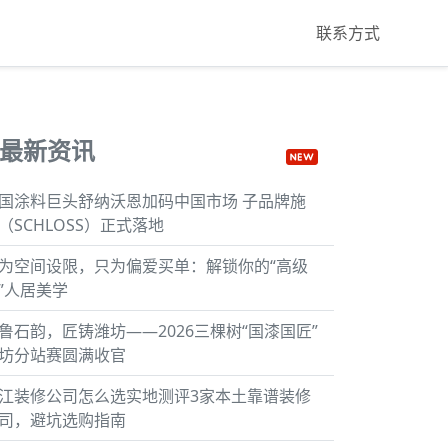
联系方式
最新资讯
国涂料巨头舒纳沃恩加码中国市场 子品牌施
（SCHLOSS）正式落地
为空间设限，只为偏爱买单：解锁你的“高级
”人居美学
鲁石韵，匠铸潍坊——2026三棵树“国漆国匠”
坊分站赛圆满收官
江装修公司怎么选实地测评3家本土靠谱装修
司，避坑选购指南