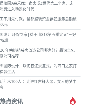
猫校园X森禾鹿：宿舍成Z世代第二个家，床
消费进入场景化时代
工不用先付款，圣都整装资金存管服务总额破
0亿元
国设计 环保到家|莫干山818第五季定义“三好
”标准
026 年余姚精装房改造公司哪家好？靠谱全包
修公司推荐
杰国际设计：以侘寂江景复式，为四口之家打
松弛生活
话红木100人 ：走进红古轩大噐，女人的梦中
房
热点资讯