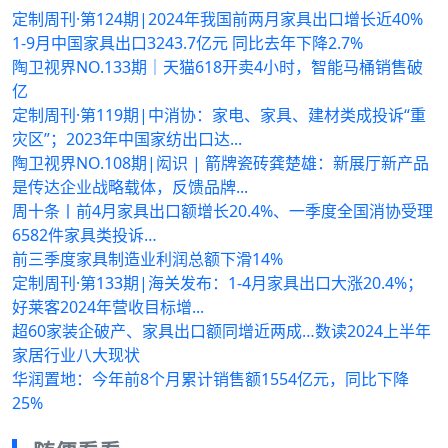
定制周刊·第124期|2024年我国前两月家具出口增长近40%
1-9月中国家具出口3243.7亿元 同比去年下降2.7%
陶卫视界NO.133期｜天猫618开卖4小时，智能马桶销售破
亿
定制周刊·第119期|中消协：家电、家具、建材类成投诉“重
灾区”；2023年中国家纺出口达...
陶卫视界NO.108期|闳识 | 箭牌瓷砖龚楚雄：新展厅新产品
是传达企业战略载体，反馈品牌...
周十条丨前4月家具出口额增长20.4%、一季度全国消协受理
6582件家具类投诉…
前三季度家具制造业利润总额下滑14%
定制周刊·第133期|海关发布：1-4月家具出口大涨20.4%；
好莱客2024年营收目标增...
超60家装企破产、家具出口额同增近两成…数读2024上半年
家居行业八大现状
华润置地：今年前8个月累计销售额1554亿元，同比下降
25%