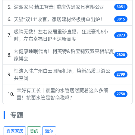
渝派家居·精工智造|重庆佐恩家具有限公司
3051
天猫“双11”收官，家居建材终极榜单出炉！
3015
吸睛无数！左右家居重磅直播，狂派豪礼6小
2873
时，左右幸福日IP再达新高度
为健康睡眠代言！柯芙特&铂宝莉双双亮相华夏
2820
家博会
恒洁入驻广州白云国际机场，焕新品质卫浴公
2799
共空间
幸好有工长丨家里的水管居然藏着这么多细
2750
菌！抗菌水管是智商税吗？
专题
宜家家居
美的
海尔