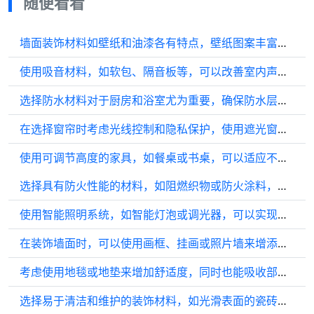
随便看看
墙面装饰材料如壁纸和油漆各有特点，壁纸图案丰富，但可能不如油漆耐用，需定期更换。
使用吸音材料，如软包、隔音板等，可以改善室内声音环境，减少噪音干扰。
选择防水材料对于厨房和浴室尤为重要，确保防水层可靠可以避免水渗透导致的损坏。
在选择窗帘时考虑光线控制和隐私保护，使用遮光窗帘可以在需要时阻挡强烈阳光。
使用可调节高度的家具，如餐桌或书桌，可以适应不同的使用场景和需求。
选择具有防火性能的材料，如阻燃织物或防火涂料，以提高家庭安全系数。
使用智能照明系统，如智能灯泡或调光器，可以实现远程控制和个性化照明效果。
在装饰墙面时，可以使用画框、挂画或照片墙来增添艺术气息和个性元素。
考虑使用地毯或地垫来增加舒适度，同时也能吸收部分声音。
选择易于清洁和维护的装饰材料，如光滑表面的瓷砖或塑料制品，减少日常清洁的困扰。