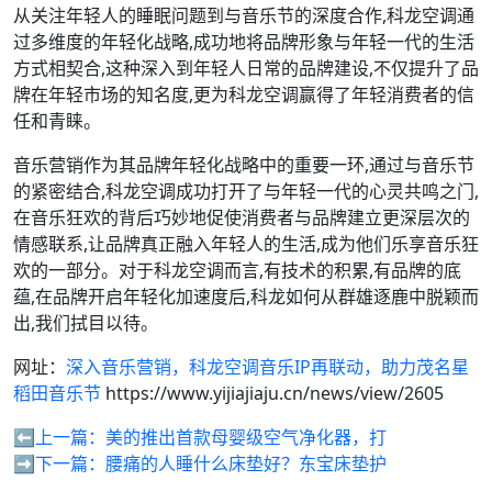
从关注年轻人的睡眠问题到与音乐节的深度合作,科龙空调通
过多维度的年轻化战略,成功地将品牌形象与年轻一代的生活
方式相契合,这种深入到年轻人日常的品牌建设,不仅提升了品
牌在年轻市场的知名度,更为科龙空调赢得了年轻消费者的信
任和青睐。
音乐营销作为其品牌年轻化战略中的重要一环,通过与音乐节
的紧密结合,科龙空调成功打开了与年轻一代的心灵共鸣之门,
在音乐狂欢的背后巧妙地促使消费者与品牌建立更深层次的
情感联系,让品牌真正融入年轻人的生活,成为他们乐享音乐狂
欢的一部分。对于科龙空调而言,有技术的积累,有品牌的底
蕴,在品牌开启年轻化加速度后,科龙如何从群雄逐鹿中脱颖而
出,我们拭目以待。
网址：
深入音乐营销，科龙空调音乐IP再联动，助力茂名星
稻田音乐节
https://www.yijiajiaju.cn/news/view/2605
⬅️上一篇：
美的推出首款母婴级空气净化器，打
➡️下一篇：
腰痛的人睡什么床垫好？东宝床垫护