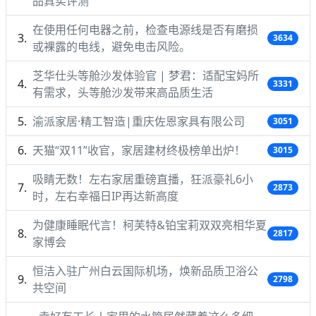
品真实评测
在使用任何电器之前，检查电源线是否有磨损
3634
或裸露的电线，避免电击风险。
芝华仕头等舱沙发体验官 | 梦君：适配宝妈所
3331
有需求，头等舱沙发带来高品质生活
渝派家居·精工智造|重庆佐恩家具有限公司
3051
天猫“双11”收官，家居建材终极榜单出炉！
3015
吸睛无数！左右家居重磅直播，狂派豪礼6小
2873
时，左右幸福日IP再达新高度
为健康睡眠代言！柯芙特&铂宝莉双双亮相华夏
2817
家博会
恒洁入驻广州白云国际机场，焕新品质卫浴公
2798
共空间