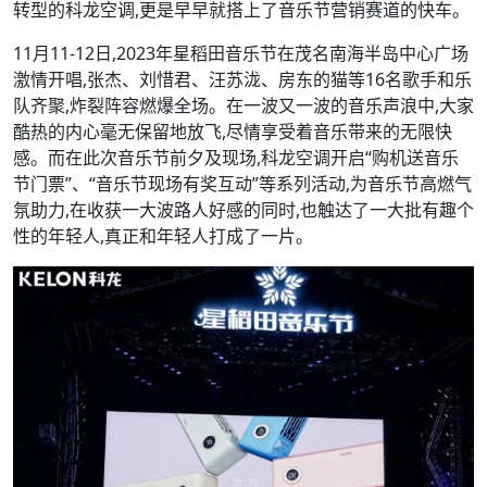
转型的科龙空调,更是早早就搭上了音乐节营销赛道的快车。
11月11-12日,2023年星稻田音乐节在茂名南海半岛中心广场
激情开唱,张杰、刘惜君、汪苏泷、房东的猫等16名歌手和乐
队齐聚,炸裂阵容燃爆全场。在一波又一波的音乐声浪中,大家
酷热的内心毫无保留地放飞,尽情享受着音乐带来的无限快
感。而在此次音乐节前夕及现场,科龙空调开启“购机送音乐
节门票”、“音乐节现场有奖互动”等系列活动,为音乐节高燃气
氛助力,在收获一大波路人好感的同时,也触达了一大批有趣个
性的年轻人,真正和年轻人打成了一片。