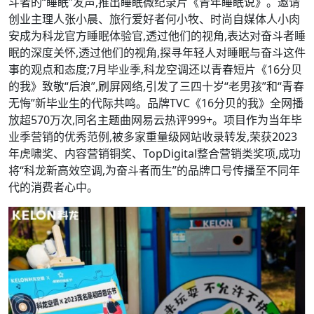
斗者的“睡眠”发声,推出睡眠微纪录片《青年睡眠说》。邀请
创业主理人张小晨、旅行爱好者何小牧、时尚自媒体人小肉
安成为科龙官方睡眠体验官,透过他们的视角,表达对奋斗者睡
眠的深度关怀,透过他们的视角,探寻年轻人对睡眠与奋斗这件
事的观点和态度;7月毕业季,科龙空调还以青春短片《16分贝
的我》致敬“后浪”,刷屏网络,引发了三四十岁“老男孩”和“青春
无悔”新毕业生的代际共鸣。品牌TVC《16分贝的我》全网播
放超570万次,同名主题曲网易云热评999+。项目作为当年毕
业季营销的优秀范例,被多家重量级网站收录转发,荣获2023
年虎啸奖、内容营销铜奖、TopDigital整合营销类奖项,成功
将“科龙新高效空调,为奋斗者而生”的品牌口号传播至不同年
代的消费者心中。