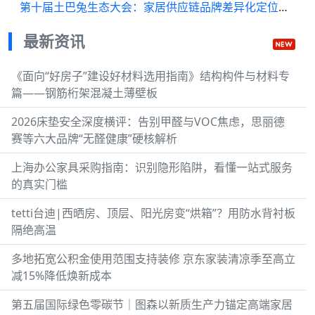
第十届土巴兔生态大会：家居供应链品牌差异化定位构建竞争优势
最新资讯
《面向“好房子”建设好材料选用指南》结构构件与材料专
篇——钢筋桁架混凝土薄壁板
2026床垫安全深度横评：告别甲醛与VOC焦虑，思丽德
赛等六大品牌“无醛健康”硬核解析
上海办公家具采购指南：识别隐形陷阱，看懂一站式服务
的真实门槛
tetti台迪|西晒房、顶层、阳光房变“烘箱”？用防水背衬板
隔绝高温
多地拓宽公积金使用范围支持装修 京东家装清凉季至高立
减15%降低焕新成本
第五届国际绿色零碳节｜图森以新质生产力锚定高端家居