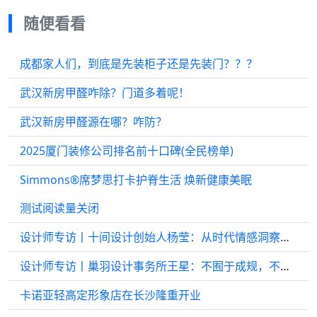
随便看看
成都家人们，到底是先装柜子还是先装门？？？
武汉新房甲醛咋除？门道多着呢！
武汉新房甲醛源在哪？咋防？
2025厦门装修公司排名前十口碑(全民榜单)
Simmons®席梦思打卡护脊生活 焕新健康美眠
测试阅读量关闭
设计师专访丨十间设计创始人杨莹：从时代情感洞察重构未来空间新境
设计师专访丨巢羽设计事务所王星：不囿于成规，不止于设计
卡诺亚轻高定形象店在长沙隆重开业