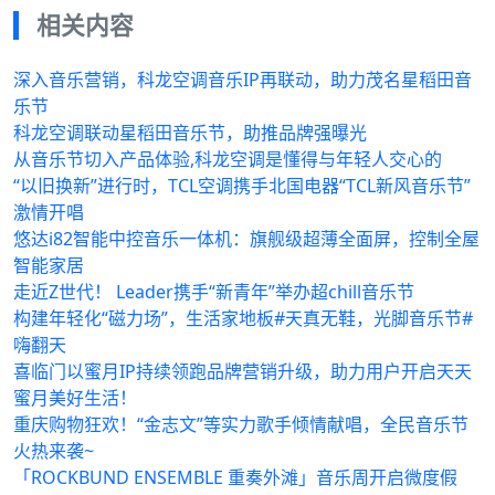
相关内容
深入音乐营销，科龙空调音乐IP再联动，助力茂名星稻田音
乐节
科龙空调联动星稻田音乐节，助推品牌强曝光
从音乐节切入产品体验,科龙空调是懂得与年轻人交心的
“以旧换新”进行时，TCL空调携手北国电器“TCL新风音乐节”
激情开唱
悠达i82智能中控音乐一体机：旗舰级超薄全面屏，控制全屋
智能家居
走近Z世代！ Leader携手“新青年”举办超chill音乐节
构建年轻化“磁力场”，生活家地板#天真无鞋，光脚音乐节#
嗨翻天
喜临门以蜜月IP持续领跑品牌营销升级，助力用户开启天天
蜜月美好生活！
重庆购物狂欢！“金志文”等实力歌手倾情献唱，全民音乐节
火热来袭~
「ROCKBUND ENSEMBLE 重奏外滩」音乐周开启微度假