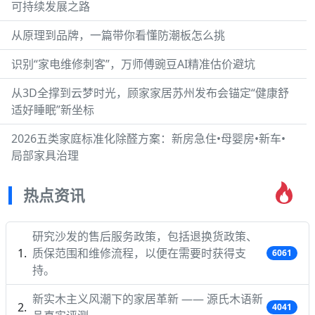
可持续发展之路
从原理到品牌，一篇带你看懂防潮板怎么挑
识别“家电维修刺客”，万师傅豌豆AI精准估价避坑
从3D全撑到云梦时光，顾家家居苏州发布会锚定“健康舒
适好睡眠”新坐标
2026五类家庭标准化除醛方案：新房急住•母婴房•新车•
局部家具治理
热点资讯
研究沙发的售后服务政策，包括退换货政策、
质保范围和维修流程，以便在需要时获得支
6061
持。
新实木主义风潮下的家居革新 —— 源氏木语新
4041