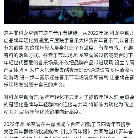
这并非科龙空调首次与音乐节结缘。从2022年起,科龙空调开
启品牌年轻化加速度,三度联手音乐大IP新青年音乐节,以音乐
节为载体,为这届年轻人量身打造了有温度、有参与感、有趣
有料的活动方式。在音乐节现场,科龙空调通过搭载契合时下
年轻世代喜爱的音乐场景,不仅把品牌产品带进现场,设立专属
产品体验区,为广大乐迷带去酷爽清凉;还通过设置多种清凉互
动游戏,进一步丰富乐迷在音乐节现场玩乐和福利,让品牌在音
乐现场发出属于自己的声音。
对科龙空调而言,品牌年轻化不只是为了抓取年轻人群,更重要
的是强化品牌与年轻群体的连接与共鸣,将影响力转化为商业
动力,把品牌年轻化营销推向新高度。
2022年,科龙空调在共青团成立百年之际,于五四青年节携手
关注青年群体的权威媒体《北京青年报》,共同为当代青年奋