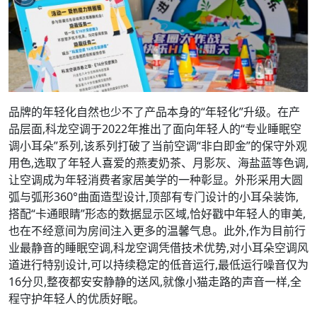
品牌的年轻化自然也少不了产品本身的“年轻化”升级。在产
品层面,科龙空调于2022年推出了面向年轻人的“专业睡眠空
调小耳朵”系列,该系列打破了当前空调“非白即金”的保守外观
用色,选取了年轻人喜爱的燕麦奶茶、月影灰、海盐蓝等色调,
让空调成为年轻消费者家居美学的一种彰显。外形采用大圆
弧与弧形360°曲面造型设计,顶部有专门设计的小耳朵装饰,
搭配“卡通眼睛”形态的数据显示区域,恰好戳中年轻人的审美,
也在不经意间为房间注入更多的温馨气息。此外,作为目前行
业最静音的睡眠空调,科龙空调凭借技术优势,对小耳朵空调风
道进行特别设计,可以持续稳定的低音运行,最低运行噪音仅为
16分贝,整夜都安安静静的送风,就像小猫走路的声音一样,全
程守护年轻人的优质好眠。