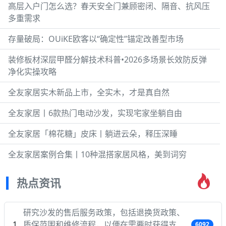
高层入户门怎么选？春天安全门兼顾密闭、隔音、抗风压
多重需求
存量破局：OUiKE欧客以“确定性”锚定改善型市场
装修板材深层甲醛分解技术科普•2026多场景长效防反弹
净化实操攻略
全友家居实木新品上市，全实木，才是真自然
全友家居丨6款热门电动沙发，实现宅家坐躺自由
全友家居「棉花糖」皮床丨躺进云朵，释压深睡
全友家居案例合集丨10种混搭家居风格，美到词穷
热点资讯
研究沙发的售后服务政策，包括退换货政策、
质保范围和维修流程，以便在需要时获得支
6092