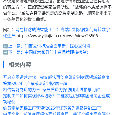
不仅是高端定制的突围之道，更是所有制造业企业值得思考
的转型方向。正如管理学家波特所说："战略的本质是选择不
做什么。"威法选择了最难走的高端定制之路，却因此走出了
一条差异化的增长曲线。
网址：
网易探访威法智能工厂：高端定制家居如何玩转数字
化生产
https://www.yijiajiaju.cn/news/view/25506
⬅️上一篇：
门窗交付标准全面革新，匠心交付引
➡️下一篇：
中国红木家具前十名品牌硬核榜单：
相关内容
开启商圈运营时代，vifa 威法再创高端定制家居领域新高度
答案•2024丨广东威法定制家居王超
相信智能制造的力量|家居质造力探访团走进帕豪门窗
定制工厂如何实现降本增收？三维家组织游学团研习企业成
功秘诀
维意定制无锡工厂获评“2025年江苏省先进级智能工厂”
中居文化、新浪家居探访嘉斯顿家居，共话全铝家居高端定