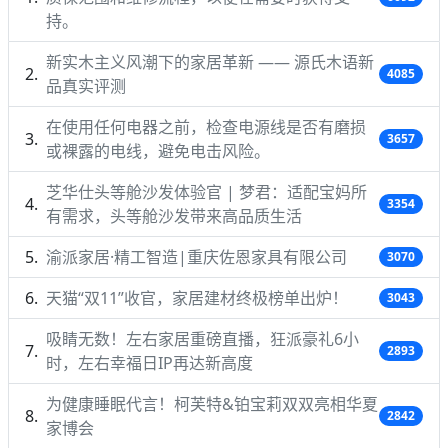
持。
新实木主义风潮下的家居革新 —— 源氏木语新
4085
品真实评测
在使用任何电器之前，检查电源线是否有磨损
3657
或裸露的电线，避免电击风险。
芝华仕头等舱沙发体验官 | 梦君：适配宝妈所
3354
有需求，头等舱沙发带来高品质生活
渝派家居·精工智造|重庆佐恩家具有限公司
3070
天猫“双11”收官，家居建材终极榜单出炉！
3043
吸睛无数！左右家居重磅直播，狂派豪礼6小
2893
时，左右幸福日IP再达新高度
为健康睡眠代言！柯芙特&铂宝莉双双亮相华夏
2842
家博会