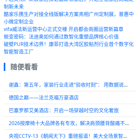
制新未来
酷家乐携生产对接全线版解决方案亮相广州定制展，普惠中
小微定制企业
vifa威法新运营中心正式交楼 开启都会商圈运营新篇章
蜕变密码：法迪奥如何通过数智化重塑品牌核心价值
破壁PUR技术边界！康菲打造大湾区胶粘剂行业首个数字化
智能智造工厂
随便看看
谢鑫：第五年，家装行业走进“验收时刻”： 用数据说话，让工地“素颜”出镜
德国之巅——法兰克福万豪酒店
巴塞罗那艾美酒店：开启一场穿越时空的文化奢旅
2026按摩椅十大品牌各有专攻，解决肩颈腰背酸痛不踩坑
央视CCTV-13《朝闻天下》重磅报道！美大全场景智慧厨房，引领AI烹饪新变革