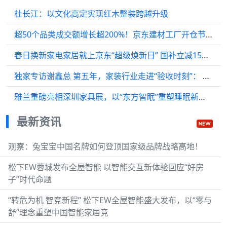
杜长江：以文化高定实现红木整装跨越升级
超50个品类成交额增长超200%！京东建材工厂开仓节点燃家装焕新热潮
春日换新家电家居就上京东“超级焕新日” 国补立减15%农村也能送到家
独家专访谢鑫总 第五年，家装行业走进“验收时刻”： 用数据说话，让工地“素颜”出镜
雅兰重磅亮相深圳家具展，以“东方智眠”重塑睡眠新范式
最新资讯
观察：兔宝宝中国名牌如何登顶国家级品牌战略高地！
松下EW蓉城发布全屋智能 以智能交互新体验回应“好房
子”时代命题
“转危为机 智竞新程” 松下EW全屋智能盛大发布，以“零与
舒”理念重塑中国智能家居竞