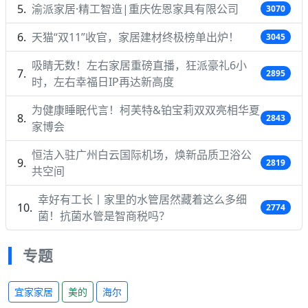
渝派家居·精工智造|重庆佐恩家具有限公司
3070
天猫“双11”收官，家居建材终极榜单出炉！
3045
吸睛无数！左右家居重磅直播，狂派豪礼6小
2895
时，左右幸福日IP再达新高度
为健康睡眠代言！柯芙特&铂宝莉双双亮相华夏
2843
家博会
恒洁入驻广州白云国际机场，焕新品质卫浴公
2819
共空间
幸好有工长丨家里的水管居然藏着这么多细
2774
菌！抗菌水管是智商税吗？
专题
宜家家居
美的
海尔