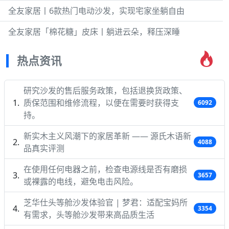
全友家居丨6款热门电动沙发，实现宅家坐躺自由
全友家居「棉花糖」皮床丨躺进云朵，释压深睡
热点资讯
研究沙发的售后服务政策，包括退换货政策、
质保范围和维修流程，以便在需要时获得支
6092
持。
新实木主义风潮下的家居革新 —— 源氏木语新
4088
品真实评测
在使用任何电器之前，检查电源线是否有磨损
3657
或裸露的电线，避免电击风险。
芝华仕头等舱沙发体验官 | 梦君：适配宝妈所
3354
有需求，头等舱沙发带来高品质生活