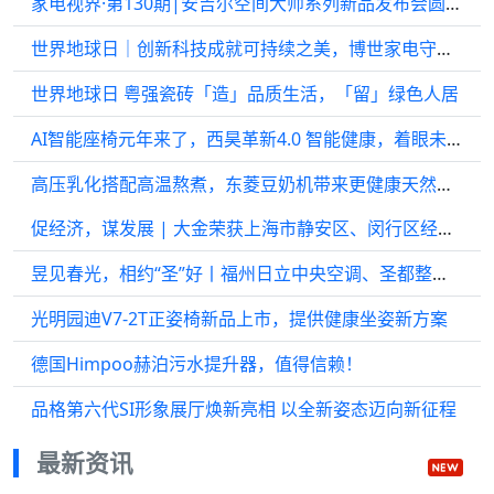
家电视界·第130期|安吉尔空间大师系列新品发布会圆满举办等8条
世界地球日｜创新科技成就可持续之美，博世家电守护绿色品质生活
世界地球日 粤强瓷砖「造」品质生活，「留」绿色人居
AI智能座椅元年来了，西昊革新4.0 智能健康，着眼未来
高压乳化搭配高温熬煮，东菱豆奶机带来更健康天然的营养补给
促经济，谋发展 | 大金荣获上海市静安区、闵行区经济贡献企业双料荣誉
昱见春光，相约“圣”好丨福州日立中央空调、圣都整装交流分享会
光明园迪V7-2T正姿椅新品上市，提供健康坐姿新方案
德国Himpoo赫泊污水提升器，值得信赖！
品格第六代SI形象展厅焕新亮相 以全新姿态迈向新征程
最新资讯