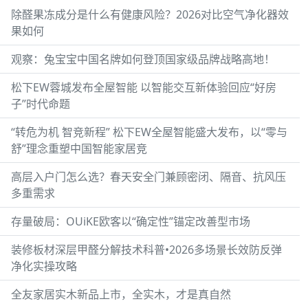
除醛果冻成分是什么有健康风险？2026对比空气净化器效
果如何
观察：兔宝宝中国名牌如何登顶国家级品牌战略高地！
松下EW蓉城发布全屋智能 以智能交互新体验回应“好房
子”时代命题
“转危为机 智竞新程” 松下EW全屋智能盛大发布，以“零与
舒”理念重塑中国智能家居竞
高层入户门怎么选？春天安全门兼顾密闭、隔音、抗风压
多重需求
存量破局：OUiKE欧客以“确定性”锚定改善型市场
装修板材深层甲醛分解技术科普•2026多场景长效防反弹
净化实操攻略
全友家居实木新品上市，全实木，才是真自然