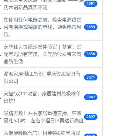
新实木主义风潮下的家居革新 —— 源
4091
氏木语新品真实评测
在使用任何电器之前，检查电源线是
否有磨损或裸露的电线，避免电击风
3659
险。
芝华仕头等舱沙发体验官 | 梦君：适
配宝妈所有需求，头等舱沙发带来高
3358
品质生活
渝派家居·精工智造|重庆佐恩家具有
3071
限公司
天猫“双11”收官，家居建材终极榜单
3047
出炉！
吸睛无数！左右家居重磅直播，狂派
2897
豪礼6小时，左右幸福日IP再达新高度
为健康睡眠代言！柯芙特&铂宝莉双