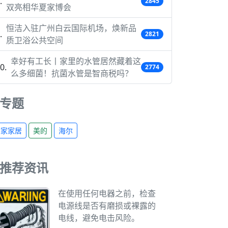
2845
双亮相华夏家博会
恒洁入驻广州白云国际机场，焕新品
2821
质卫浴公共空间
幸好有工长丨家里的水管居然藏着这
2774
么多细菌！抗菌水管是智商税吗？
专题
宜家家居
美的
海尔
推荐资讯
在使用任何电器之前，检查
电源线是否有磨损或裸露的
电线，避免电击风险。