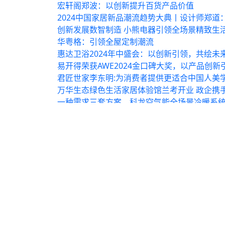
宏轩阁郑波：以创新提升百货产品价值
2024中国家居新品潮流趋势大典丨设计师郑道
创新发展数智制造 小熊电器引领全场景精致生
华粤格：引领全屋定制潮流
惠达卫浴2024年中盛会：以创新引领，共绘未
易开得荣获AWE2024金口碑大奖，以产品创新
君匠世家李东明:为消费者提供更适合中国人美
万华生态绿色生活家居体验馆兰考开业 政企携手
一种需求三套方案，科龙空气能全场景冷暖系
创新引领健康板材潮流，妃尝好打造安全健康
随便看看
原木整装品牌哪家好？解决你的选择困难症
第27届中国国际羽绒博览会11月4日常熟启幕
科技赋能全产业链：金世农集团携手粤收付打造智慧农牧支付新生态