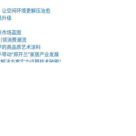
：让空间环境更解压治愈
活升级
来市场蓝图
引领消费潮流
学的高品质艺术涂料
带动“郑开兰”家居产业发展
统解决方案实力诠释技术破圈！
家居环境
！
未来视界的「红楼入梦」：科技、美学与家的三重奏
新标门窗3S密封技术解决传统门窗痛点，重新定义门窗密封新高度
开放融合，创新智造 | 2025高定家居设计创新大会正式定档南浔