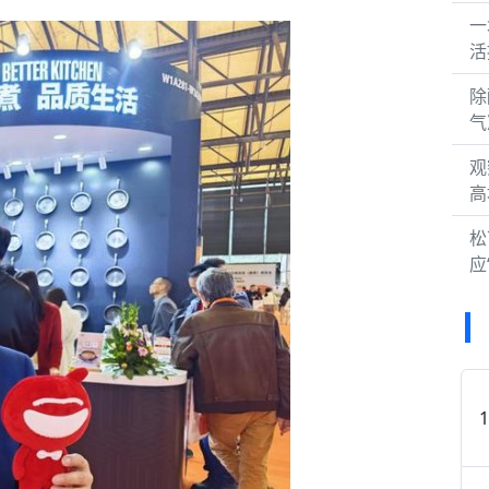
一
活
除
气
观
高
松
应