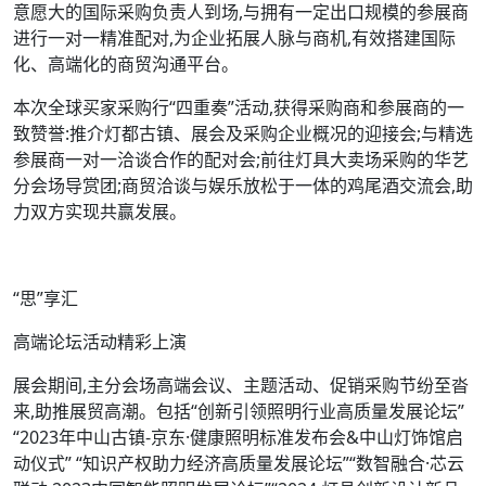
意愿大的国际采购负责人到场,与拥有一定出口规模的参展商
进行一对一精准配对,为企业拓展人脉与商机,有效搭建国际
化、高端化的商贸沟通平台。
本次全球买家采购行“四重奏”活动,获得采购商和参展商的一
致赞誉:推介灯都古镇、展会及采购企业概况的迎接会;与精选
参展商一对一洽谈合作的配对会;前往灯具大卖场采购的华艺
分会场导赏团;商贸洽谈与娱乐放松于一体的鸡尾酒交流会,助
力双方实现共赢发展。
“思”享汇
高端论坛活动精彩上演
展会期间,主分会场高端会议、主题活动、促销采购节纷至沓
来,助推展贸高潮。包括“创新引领照明行业高质量发展论坛”
“2023年中山古镇-京东·健康照明标准发布会&中山灯饰馆启
动仪式” “知识产权助力经济高质量发展论坛”“数智融合·芯云