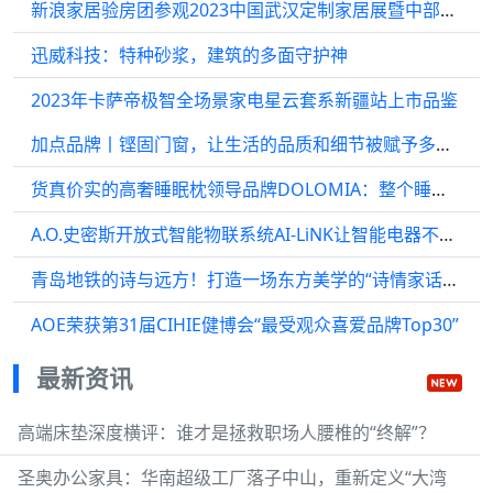
新浪家居验房团参观2023中国武汉定制家居展暨中部大家居产业链博览会
迅威科技：特种砂浆，建筑的多面守护神
2023年卡萨帝极智全场景家电星云套系新疆站上市品鉴
加点品牌丨铿固门窗，让生活的品质和细节被赋予多维价值
货真价实的高奢睡眠枕领导品牌DOLOMIA：整个睡眠界以它为荣
A.O.史密斯开放式智能物联系统AI-LiNK让智能电器不再“孤军奋战”
青岛地铁的诗与远方！打造一场东方美学的“诗情家话”！
AOE荣获第31届CIHIE健博会“最受观众喜爱品牌Top30”
最新资讯
高端床垫深度横评：谁才是拯救职场人腰椎的“终解”？
圣奥办公家具：华南超级工厂落子中山，重新定义“大湾