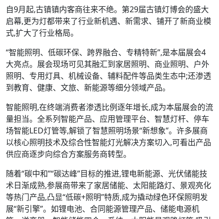
自9月起,古镇镇内客商往来不绝。第29届古镇灯博会的盛大
启幕,更为灯都带来了行业新机遇、新需求、铺开了新商业模
式,扩大了行业格局。
“智能照明、低碳环保、跨界融合、专精特新”,是本届展会4
大亮点。展会现场可见其融汇到家居照明、商业照明、户外
照明、专用灯具、机械设备、辅料配件等品类生态中;还渗透
到教育、健康、文旅、新能源等细分领域产品。
智能照明,在终端消费者渗透比例逐年增长,成为本届展会的流
量担当。全系列智能产品、应用管理平台、智慧灯杆、停车
场智能LED灯管等,解锁了智慧照明场景“新想象”。许多展商
以核心照明技术及综合性智能灯光解决方案切入,可看出产品
供应商逐步向综合方案服务商转型。
随着“碳中和”“碳达峰”目标的推进,锂电新能源、光伏储能技
术日渐成熟,参展商带来了家居储能、太阳能路灯、景观亮化
等热门产品,凸显“低碳+照明”特质,成为撬动绿色环保照明发
展“新引擎”。如锂电池、合同能源管理产品、储能电源机