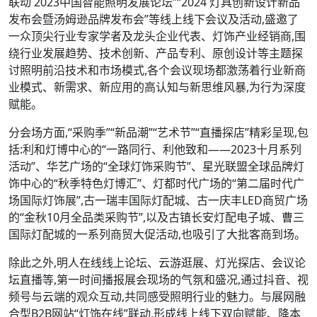
联动 2023中国智能照明发展论坛”“2024 灯具创新设计新品
发布会暨汤姆逊品牌发布会”等线上线下会议及活动,盛邀了
一众顶尖行业专家学者及龙头企业代表、灯饰产业经销商,围
绕行业发展趋势、技术创新、产品专利、原创设计等主题探
讨照明前沿技术和市场模式,各个会议现场都激荡着行业新商
业模式、新需求、新应用的高认知与新思维风暴,为行为深度
赋能。
分会场方面,“采购季”“新品潮”“艺术节”“直播探店”精彩呈现,包
括:利和灯博中心的“一路同行、利他致和——2023十月系列
活动”、华艺广场的“全球灯饰采购节”、星光联盟全球品牌灯
饰中心的“秋季特色灯博汇”、灯都时代广场的“第二届时代广
场国际灯饰展”,古一瑞丰国际灯配城、古一庆丰LED商贸广场
的“金秋10月全品类采购节”,以及古镇长安灯配电子城、曹三
国际灯配城的一系列商贸大促活动,也吸引了大批客商到场。
除此之外,明人在线线上论坛、云游逛展、灯光探店、会议论
坛直播等,第一时间播报展会现场的气氛和盛况,通过抖音、视
频号与云端的观众互动,共同感受照明行业的魅力。与展网融
合型B2B网站“灯饰在线”联动,形成线上线下双向赋能、降本