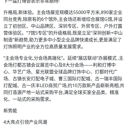
下一届灯博会表示非常期待!
升格局,新体验。主会场展览规模达55000平方米,890家企业
同台竞秀,除原有的6个馆外,主会场还新增综合展馆G馆,并设
立了初创区、中山品牌区、深圳专区、外贸专区、户外灯露
营体验区。“7馆5专区”的升级格局,既是立足“深圳创新+中山
制造”新趋势,助力更多中小型企业品牌快速成长,更是满足了
灯饰照明产业的全方位高质量发展需求。
“主会场专业化,分会场高端化”。延续“展店联动”办展模式 ,主
会场灯都古镇会议展览中心及8大分会场——利和灯博中
心、华艺广场、星光联盟全球品牌灯饰中心、灯都时代广
场、古镇长安灯配电子城、曹三国际灯配城、古一瑞丰国际
灯配城、古一庆丰LED商贸广场,约10万款新产品崭新亮相,共
同打造源产地一站式采购平台,满足全球买家全品类、精准
化、一站式的采购需求。
新势能
4大亮点引领产业风潮