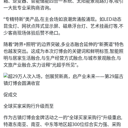
箱、逆变器、智能储能四合一系统、太阳能景观路灯等,吸引
一大批专业采购商咨询。
“专精特新”类产品,在主会场如浪潮奔涌般涌现。如LED动态
昆虫灯、网状点阵式显示屏、磁悬浮台灯、艺术挂画灯等,不
少客商现场体验后赞不绝口。
随着“跨界+照明”的边界突破,多业态融合延伸的“新赛道”特色
也越发突出。这成为本次灯博会的关键词和鲜明标签,智能照
明与居家生活融合,与生产经营方式融合,与城市景观融合,与
文旅产业融合,实力诠释“光超乎所见”。
促成交
全球买家采购行升级而至
作为古镇灯博会金牌活动之一的“全球买家采购行”升级重启,
特邀东南亚、南亚、中东等地区超300位综合实力强、采购