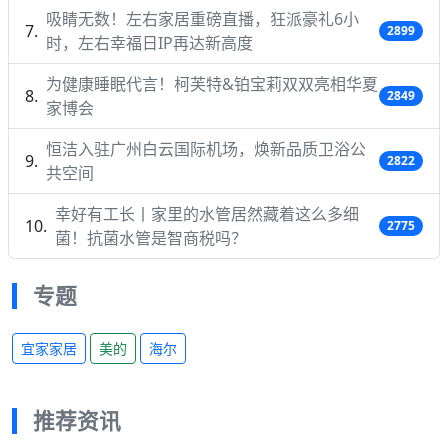
吸睛无数！左右家居重磅直播，狂派豪礼6小
2899
时，左右幸福日IP再达新高度
为健康睡眠代言！柯芙特&铂宝莉双双亮相华夏
2849
家博会
恒洁入驻广州白云国际机场，焕新品质卫浴公
2822
共空间
幸好有工长丨家里的水管居然藏着这么多细
2775
菌！抗菌水管是智商税吗？
专题
宜家家居
美的
海尔
推荐资讯