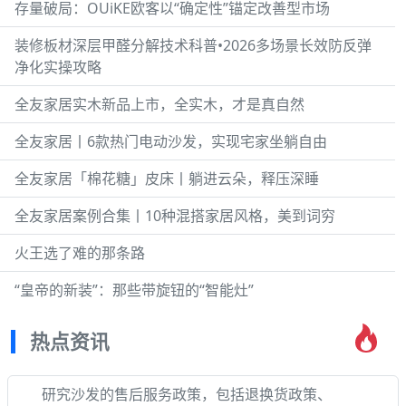
存量破局：OUiKE欧客以“确定性”锚定改善型市场
装修板材深层甲醛分解技术科普•2026多场景长效防反弹
净化实操攻略
全友家居实木新品上市，全实木，才是真自然
全友家居丨6款热门电动沙发，实现宅家坐躺自由
全友家居「棉花糖」皮床丨躺进云朵，释压深睡
全友家居案例合集丨10种混搭家居风格，美到词穷
火王选了难的那条路
“皇帝的新装”：那些带旋钮的“智能灶”
热点资讯
研究沙发的售后服务政策，包括退换货政策、