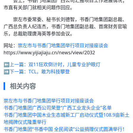
会上，书香门地集团广西公司汇报项目工作进展情况；
市直有关部门就相关问题作回应。
崇左市委常委、秘书长刘德智，书香门地集团副总裁、
广西总负责人纪连杰，书香门地集团副总裁、首席财务官喻
乐，总裁助理唐海英等参加会议。
网址：
崇左市与书香门地集团举行项目对接座谈会
https://www.yijiajiaju.cn/news/view/2032
⬅️上一篇：
双11狂欢倒计时，儿童专业护眼灯
➡️下一篇：
TCL，敢为科技攀登
相关内容
崇左市与书香门地集团举行项目对接座谈会
书香门地集团广西公司荣登“广西工业龙头企业”名单
书香门地集团中国木业生态城新工厂启动仪式暨108.9亩新土
地揭牌仪式隆重举行
书香门地集团“书香中国 全民阅读”公益捐赠仪式圆满举行！