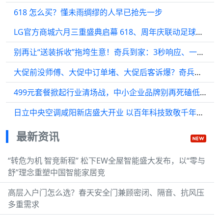
618 怎么买？懂未雨绸缪的人早已抢先一步
LG官方商城六月三重盛典启幕 618、周年庆联动足球盛事狂欢燃动盛夏
别再让“送装拆收”拖垮生意！奇兵到家：3秒响应、一年质保，成本省45%
大促前没师傅、大促中订单堵、大促后客诉爆？奇兵到家一站式售后为618托底
499元套餐掀起行业清场战，中小企业品牌别再死磕低价
日立中央空调咸阳新店盛大开业 以百年科技致敬千年古都
最新资讯
“转危为机 智竞新程” 松下EW全屋智能盛大发布，以“零与
舒”理念重塑中国智能家居竞
高层入户门怎么选？春天安全门兼顾密闭、隔音、抗风压
多重需求