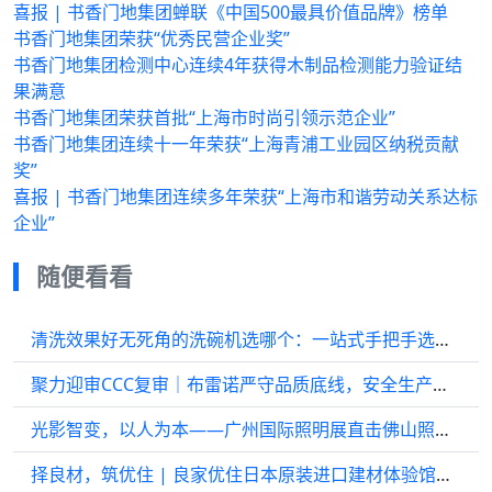
喜报 | 书香门地集团蝉联《中国500最具价值品牌》榜单
书香门地集团荣获“优秀民营企业奖”
书香门地集团检测中心连续4年获得木制品检测能力验证结
果满意
书香门地集团荣获首批“上海市时尚引领示范企业”
书香门地集团连续十一年荣获“上海青浦工业园区纳税贡献
奖”
喜报 | 书香门地集团连续多年荣获“上海市和谐劳动关系达标
企业”
随便看看
清洗效果好无死角的洗碗机选哪个：一站式手把手选购攻略
聚力迎审CCC复审｜布雷诺严守品质底线，安全生产赋能品牌高质量发展
光影智变，以人为本——广州国际照明展直击佛山照明，探寻“光”的无限可能
择良材，筑优住 | 良家优住日本原装进口建材体验馆盛大启幕