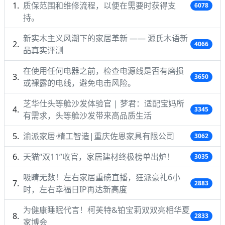
质保范围和维修流程，以便在需要时获得支
6078
持。
新实木主义风潮下的家居革新 —— 源氏木语新
4066
品真实评测
在使用任何电器之前，检查电源线是否有磨损
3650
或裸露的电线，避免电击风险。
芝华仕头等舱沙发体验官 | 梦君：适配宝妈所
3345
有需求，头等舱沙发带来高品质生活
渝派家居·精工智造|重庆佐恩家具有限公司
3062
天猫“双11”收官，家居建材终极榜单出炉！
3035
吸睛无数！左右家居重磅直播，狂派豪礼6小
2883
时，左右幸福日IP再达新高度
为健康睡眠代言！柯芙特&铂宝莉双双亮相华夏
2833
家博会