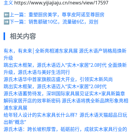
主义
https://www.yijiajiaju.cn/news/view/17597
⬅️上一篇：
重塑厨房美学，尊享皮阿诺至尊厨房
➡️下一篇：
销售额破10亿，流量破6亿，双创
相关内容
有木，有未来│全新亮相浦东家具展 源氏木语产销格局焕新
升级
跳出实木框架，源氏木语迈入“实木+家居”2.0时代 全面焕新
升级，源氏木语与美好生活同行
源氏木语华中首家旗舰店盛大开业，引领实木新风尚
跳出实木框架，源氏木语迈入“实木+家居”2.0时代
源氏木语蓄势待发，深圳国际家具展见证实木+家具新篇章
解码家居开店的效率新密码 源氏木语将携全新品牌形象亮相
浦东家具展
给年轻人设计的实木家具长什么样？源氏木语天猫超品日玩
出新“概念”
源氏木语：跨长坡积厚雪，砥砺前行，成就实木家具行业的