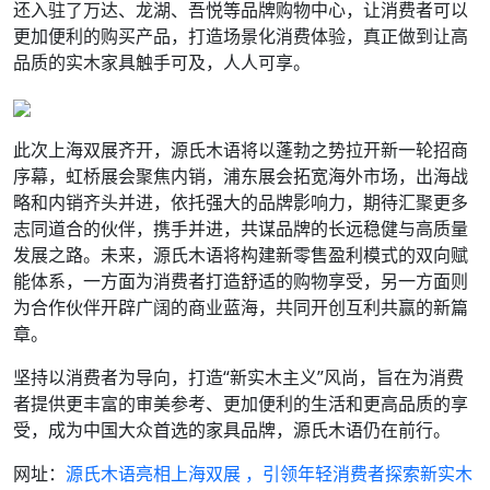
还入驻了万达、龙湖、吾悦等品牌购物中心，让消费者可以
更加便利的购买产品，打造场景化消费体验，真正做到让高
品质的实木家具触手可及，人人可享。
此次上海双展齐开，源氏木语将以蓬勃之势拉开新一轮招商
序幕，虹桥展会聚焦内销，浦东展会拓宽海外市场，出海战
略和内销齐头并进，依托强大的品牌影响力，期待汇聚更多
志同道合的伙伴，携手并进，共谋品牌的长远稳健与高质量
发展之路。未来，源氏木语将构建新零售盈利模式的双向赋
能体系，一方面为消费者打造舒适的购物享受，另一方面则
为合作伙伴开辟广阔的商业蓝海，共同开创互利共赢的新篇
章。
坚持以消费者为导向，打造“新实木主义”风尚，旨在为消费
者提供更丰富的审美参考、更加便利的生活和更高品质的享
受，成为中国大众首选的家具品牌，源氏木语仍在前行。
网址：
源氏木语亮相上海双展 ，引领年轻消费者探索新实木