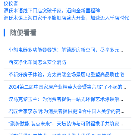
佼佼者
源氏木语线下门店突破千家，迈向全新里程碑
源氏木语上海首家千平旗舰店盛大开业，加速迈入千店时代
随便看看
小熊电器多功能叠叠锅：解锁厨房新空间，尽享多元美食
西安净化车间怎么安全消防
革新好房子体验，方太高端全场景厨电重塑高品质住宅
2024第二届中国家居产业精英大会暨第六届“了不起的工长”颁奖盛典圆满落幕：汇聚行业力量，共筑家居新篇
汉马克黎玉兰：为消费者提供一站式环保艺术涂装解决方案
君匠世家李东明:为消费者提供更适合中国人美学的高品质艺术涂料
“聚势赋能 装点未来”，天坛装饰与可耐福携手共筑家装新纪元