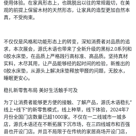
使用体验。在家具形态上，也跳脱出以往的常规裁切，在美
观的前提上保留木材的天然形态，让家具的造型更加自然本
真，不受拘束。
不仅仅是风格和功能形态上的转变，深知消费者对品质的追
求，本次展会，源氏木语也带来了全新升级的黑标2.0系列和
0胶水床垫，在品质上严格践行高标准、高品质。坚持真材
实料，木尽其用，让产品能够经的起时间的检验，新推出的
0胶水床垫，从源头上解决床垫释放甲醛的问题，无胶水，
睡眠更安心。
稳扎新零售布局 美好生活触手可及
为了让消费者能够更方便的接触、了解产品，源氏木语稳扎”
线上+线下”的新零售模式，线上种草，线下体验，2024年7
月份全国门店数量已超1000家。不仅在一二线城市一城多
店，源氏木语还在不断拓展下沉市场，在三四线城市和百强
县也开设门店。并且不局限于在传统的家居商场开设门店，