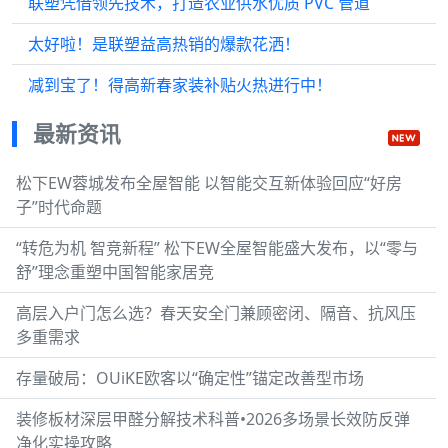
联塑凭借领先技术，打造农业供水优质 PVC 管道
太好啦！是联塑益高热销的爆款花洒！
减到宝了！得高新春家装补贴火热进行中！
最新资讯
松下EW蓉城发布全屋智能 以智能交互新体验回应“好房
子”时代命题
“转危为机 智竞新程” 松下EW全屋智能盛大发布，以“零与
舒”理念重塑中国智能家居竞
高层入户门怎么选？春天安全门兼顾密闭、隔音、抗风压
多重需求
存量破局：OUiKE欧客以“确定性”锚定改善型市场
装修板材深层甲醛分解技术科普•2026多场景长效防反弹
净化实操攻略