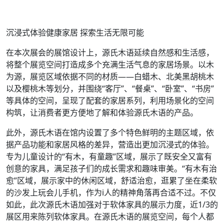
沉浸式体验健康家居 探索生活无限可能
在本次展会的展馆设计上，源氏木语延续自然感和生活感，
将整个展览空间打造成多个充满生活气息的家居场景。以木
为源，展览区域依据不同的材质——白蜡木、北美黑胡桃木
以及樱桃木等划分，并围绕“客厅”、“餐桌”、“卧室”、“书房”
等具体的空间，呈现了配套的家居系列，利用场景化的空间
构筑，让消费者更方便地了解和体验源氏木语的产品。
此外，源氏木语在馆内设置了多个特色鲜明的主题区域，依
据产品功能和家居风格的差异，营造出更加沉浸式的体验。
专为儿童设计的“有木，有童趣”区域，展示了既安全又富有
创意的家具，满足孩子们的成长需求和趣味审美。“有木有治
愈”区域，展示家中的休闲区域，舒适治愈，逛累了坐在柔软
的沙发上玩会儿手机，作为i人的精神角落再合适不过。不仅
如此，此次源氏木语加强对于软体家具的展示力度，近1/3的
展区用来陈列软体家具。在源氏木语的展览空间，每个人都