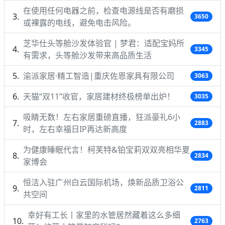
在使用任何电器之前，检查电源线是否有磨损
3650
或裸露的电线，避免电击风险。
芝华仕头等舱沙发体验官 | 梦君：适配宝妈所
3345
有需求，头等舱沙发带来高品质生活
渝派家居·精工智造|重庆佐恩家具有限公司
3063
天猫“双11”收官，家居建材终极榜单出炉！
3035
吸睛无数！左右家居重磅直播，狂派豪礼6小
2883
时，左右幸福日IP再达新高度
为健康睡眠代言！柯芙特&铂宝莉双双亮相华夏
2834
家博会
恒洁入驻广州白云国际机场，焕新品质卫浴公
2811
共空间
幸好有工长丨家里的水管居然藏着这么多细
2763