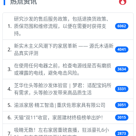
热点资讯
研究沙发的售后服务政策，包括退换货政策、
质保范围和维修流程，以便在需要时获得支
6062
持。
新实木主义风潮下的家居革新 —— 源氏木语新
4041
品真实评测
在使用任何电器之前，检查电源线是否有磨损
3634
或裸露的电线，避免电击风险。
芝华仕头等舱沙发体验官 | 梦君：适配宝妈所
3331
有需求，头等舱沙发带来高品质生活
渝派家居·精工智造|重庆佐恩家具有限公司
3051
天猫“双11”收官，家居建材终极榜单出炉！
3015
吸睛无数！左右家居重磅直播，狂派豪礼6小
2873