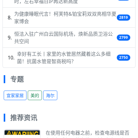
时，左右幸福日IP再达新高度
为健康睡眠代言！柯芙特&铂宝莉双双亮相华夏
2819
家博会
恒洁入驻广州白云国际机场，焕新品质卫浴公
2799
共空间
幸好有工长丨家里的水管居然藏着这么多细
2750
菌！抗菌水管是智商税吗？
专题
宜家家居
美的
海尔
推荐资讯
在使用任何电器之前，检查电源线是否