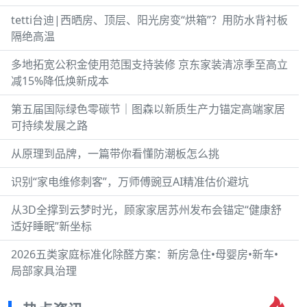
tetti台迪|西晒房、顶层、阳光房变“烘箱”？用防水背衬板
隔绝高温
多地拓宽公积金使用范围支持装修 京东家装清凉季至高立
减15%降低焕新成本
第五届国际绿色零碳节｜图森以新质生产力锚定高端家居
可持续发展之路
从原理到品牌，一篇带你看懂防潮板怎么挑
识别“家电维修刺客”，万师傅豌豆AI精准估价避坑
从3D全撑到云梦时光，顾家家居苏州发布会锚定“健康舒
适好睡眠”新坐标
2026五类家庭标准化除醛方案：新房急住•母婴房•新车•
局部家具治理