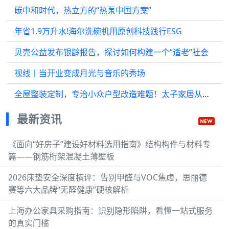
碳中和时代，热立方的“热泵中国方案”
年省1.9万升水!海尔洗碗机用原创科技践行ESG
贝壳公益发布银龄报告，探讨如何构建一个“适老”社会
视线丨当开业变成月光与音乐的秀场
全屋整装定制，专治小众户型改造难题！太子家居从设计到落地全适配
最新资讯
《面向“好房子”建设好材料选用指南》结构构件与材料专
篇——钢筋桁架混凝土薄壁板
2026床垫安全深度横评：告别甲醛与VOC焦虑，思丽德
赛等六大品牌“无醛健康”硬核解析
上海办公家具采购指南：识别隐形陷阱，看懂一站式服务
的真实门槛