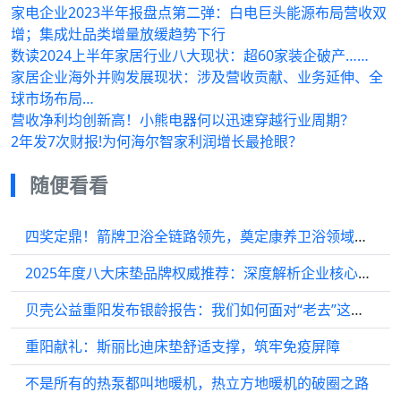
家电企业2023半年报盘点第二弹：白电巨头能源布局营收双
增；集成灶品类增量放缓趋势下行
数读2024上半年家居行业八大现状：超60家装企破产……
家居企业海外并购发展现状：涉及营收贡献、业务延伸、全
球市场布局…
营收净利均创新高！小熊电器何以迅速穿越行业周期？
2年发7次财报!为何海尔智家利润增长最抢眼？
随便看看
四奖定鼎！箭牌卫浴全链路领先，奠定康养卫浴领域绝对话语权
2025年度八大床垫品牌权威推荐：深度解析企业核心竞争力
贝壳公益重阳发布银龄报告：我们如何面对“老去”这一共同命题？
重阳献礼：斯丽比迪床垫舒适支撑，筑牢免疫屏障
不是所有的热泵都叫地暖机，热立方地暖机的破圈之路