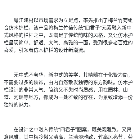
粤江建材以市场需求为立足点，率先推出了梅兰竹菊组
合仿木护栏，该产品将梅兰竹菊传统“四君子”元素融入新中
式风格的栏杆之中，既满足了传统韵味的风格，又让仿木护
栏呈现简单、舒适、大气、高雅的一面，受到很多老百姓的
喜爱，引领着仿木护栏的设计新潮流。
无中式不奢华，新中式的美学，其精髓在于化繁为简，
不需要过多的装饰，由内自然散发独特的东方韵味。仿木护
栏设计的非常大气、简约又不失时尚质感，用在园林、山
道、河堤等地方，都成为一处雅致的存在，为景致增添一份
独特的魅力。
在设计之中融入传统“四君子”图案，既美观雅致，又寓
意风雅，其中梅冷傲又清高，兰清淡雅致，竹高风亮节，菊