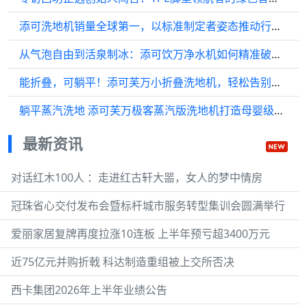
添可洗地机销量全球第一，以标准制定者姿态推动行业高质量发展
从气泡自由到活泉制冰：添可饮万净水机如何精准破局高端净水市场
能折叠，可躺平！添可芙万小折叠洗地机，轻松告别清洁痛点
躺平蒸汽洗地 添可芙万极客蒸汽版洗地机打造母婴级舒适清洁体验
最新资讯
对话红木100人 ：走进红古轩大噐，女人的梦中情房
冠珠省心交付发布会暨标杆城市服务转型集训会圆满举行
爱丽家居复牌再度拉涨10连板 上半年预亏超3400万元
近75亿元并购折戟 科达制造重组被上交所否决
西卡集团2026年上半年业绩公告