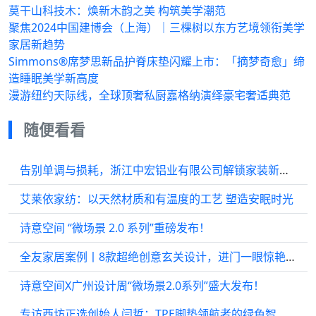
莫干山科技木：焕新木韵之美 构筑美学潮范
聚焦2024中国建博会（上海）｜三棵树以东方艺境领衔美学
家居新趋势
Simmons®席梦思新品护脊床垫闪耀上市：「摘梦奇愈」缔
造睡眠美学新高度
漫游纽约天际线，全球顶奢私厨嘉格纳演绎豪宅奢适典范
随便看看
告别单调与损耗，浙江中宏铝业有限公司解锁家装新体验
艾莱依家纺：以天然材质和有温度的工艺 塑造安眠时光
诗意空间 “微场景 2.0 系列”重磅发布！
全友家居案例丨8款超绝创意玄关设计，进门一眼惊艳！
诗意空间X广州设计周“微场景2.0系列”盛大发布！
专访西坊正选创始人闫哲：TPE脚垫领航者的绿色智造之路