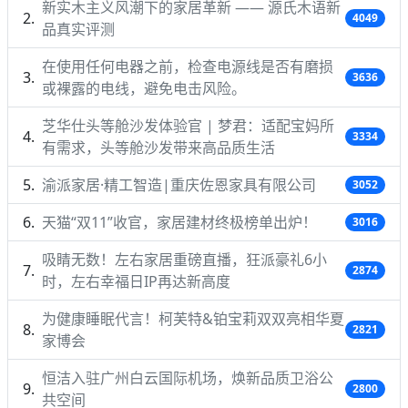
新实木主义风潮下的家居革新 —— 源氏木语新
4049
品真实评测
在使用任何电器之前，检查电源线是否有磨损
3636
或裸露的电线，避免电击风险。
芝华仕头等舱沙发体验官 | 梦君：适配宝妈所
3334
有需求，头等舱沙发带来高品质生活
渝派家居·精工智造|重庆佐恩家具有限公司
3052
天猫“双11”收官，家居建材终极榜单出炉！
3016
吸睛无数！左右家居重磅直播，狂派豪礼6小
2874
时，左右幸福日IP再达新高度
为健康睡眠代言！柯芙特&铂宝莉双双亮相华夏
2821
家博会
恒洁入驻广州白云国际机场，焕新品质卫浴公
2800
共空间