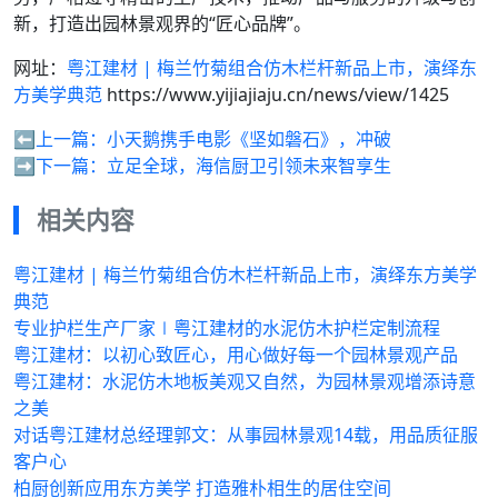
新，打造出园林景观界的“匠心品牌”。
网址：
粤江建材 | 梅兰竹菊组合仿木栏杆新品上市，演绎东
方美学典范
https://www.yijiajiaju.cn/news/view/1425
⬅️上一篇：
小天鹅携手电影《坚如磐石》，冲破
➡️下一篇：
立足全球，海信厨卫引领未来智享生
相关内容
粤江建材 | 梅兰竹菊组合仿木栏杆新品上市，演绎东方美学
典范
专业护栏生产厂家∣粤江建材的水泥仿木护栏定制流程
粤江建材：以初心致匠心，用心做好每一个园林景观产品
粤江建材：水泥仿木地板美观又自然，为园林景观增添诗意
之美
对话粤江建材总经理郭文：从事园林景观14载，用品质征服
客户心
柏厨创新应用东方美学 打造雅朴相生的居住空间