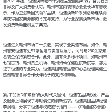
自2021年起，恒洁焕新城市计划覆盖全国超40城，备受社会
各界及广大消费者认可。赣州市室内装饰协会会长华有忠表
示，作为卫浴新国货领军品牌，恒洁焕新IP系列活动连续两
年获得国家商务部的肯定与支持，为行业探索焕新市场、激
发消费新动能树立了典范。
恒洁进入赣州市场二十余载，实现了全渠道布局。如今，赣
州吉安恒洁有近57家恒洁专卖店及展厅，同时与230余家知
名装企保持紧密合作。此外，拥有众多标杆项目，如赣州市
七锂古镇、赣州黄金机场、赣州妇幼保健医院新院等，都见
证了恒洁的专业实力。恒洁集团赣吉运营中心总经理梁健生
感谢赣吉各界合作伙伴给予的支持和帮助。
紧扣“品质”和“焕新”两大时代关键词，恒洁在品牌形象、产品
及服务上均展现了与时俱进的创新追求。恒洁集团品牌经理
李润楷，分享了恒洁与权威旅行指南 ——《中国国家地理》