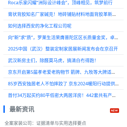
Roca乐家闪耀“洲际设计峰会”，顶峰相见，筑梦前行
膏状背胶知名厂家碱克！地砖铺贴材料地面背胶革新上市！
如何选择西安的净化工程公司呢
向“新”求“质”，罗莱生活荣膺普陀区区长质量金奖，卓越品质再获认可！
2025中国（武汉）整装定制家居展新闻发布会在京召开
武汉新房主们，除醛莫马虎，搞清白冇得跑！
京东开启第5届孝老爱老购物节 箭牌、九牧等大牌适老产品至高享7折
85岁西安独居老人不怕摔跤了 京东2024暖阳行动提供一站式适老改造方案
首付34万起买约80平低密大两居洋房！442套共有产权房全城可申！
最新资讯
全案家装公司：证据清单与实用选择要点