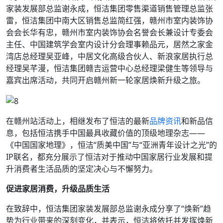
家装发展部总监谢永成，恒洁集团零售渠道销售管理总监张
雷，恒洁集团中南大区销售总监简红强，赣州市室内装饰协
会会长华有忠，赣州市室内装饰协会名誉会长兼设计专委会
主任、中国建筑学会室内设计分会理事赖品元，居然之家金
湾店总经理吴亚峰，中居文化高级合伙人、新浪家居执行总
经理吴芊漫，恒洁集团赣吉运营中心总经理梁健生等领导与
嘉宾出席活动，共同开启赣州新一轮家居焕新升级之旅。
在赣州站活动上，相继发布了恒洁的最新
品牌资讯
和新品信
息，包括恒洁携手中国最具收藏价值的顶级地理杂志——
《中国国家地理》，恒洁“质美中国”与“亚洲青年设计之光”的
IP联名，都充分展示了恒洁对于推动中国家居行业发展和提
升消费者生活品质的坚定决心与不懈努力。
促进家居消费，升级品质生活
在致辞中，恒洁集团家装发展部总监谢永成分享了“焕新”趋
势为行业带来的深刻变化，并表示，恒洁将依托并发挥焕新