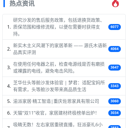
热点资讯
研究沙发的售后服务政策，包括退换货政策、
质保范围和维修流程，以便在需要时获得支
6077
持。
新实木主义风潮下的家居革新 —— 源氏木语新
4064
品真实评测
在使用任何电器之前，检查电源线是否有磨损
3647
或裸露的电线，避免电击风险。
芝华仕头等舱沙发体验官 | 梦君：适配宝妈所
3343
有需求，头等舱沙发带来高品质生活
渝派家居·精工智造|重庆佐恩家具有限公司
3060
天猫“双11”收官，家居建材终极榜单出炉！
3034
吸睛无数！左右家居重磅直播，狂派豪礼6小
2883