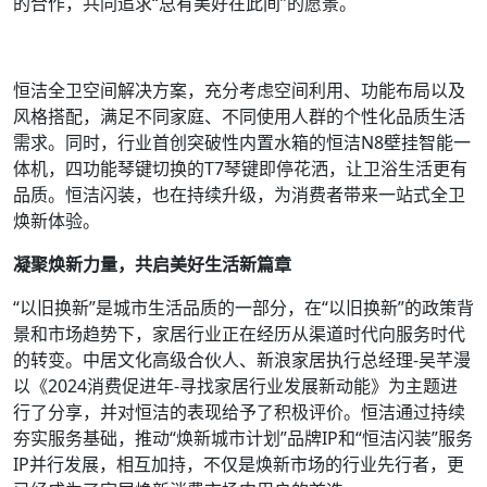
的合作，共同追求“总有美好在此间”的愿景。
恒洁全卫空间解决方案，充分考虑空间利用、功能布局以及
风格搭配，满足不同家庭、不同使用人群的个性化品质生活
需求。同时，行业首创突破性内置水箱的恒洁N8壁挂智能一
体机，四功能琴键切换的T7琴键即停花洒，让卫浴生活更有
品质。恒洁闪装，也在持续升级，为消费者带来一站式全卫
焕新体验。
凝聚焕新力量，共启美好生活新篇章
“以旧换新”是城市生活品质的一部分，在“以旧换新”的政策背
景和市场趋势下，家居行业正在经历从渠道时代向服务时代
的转变。中居文化高级合伙人、新浪家居执行总经理-吴芊漫
以《2024消费促进年-寻找家居行业发展新动能》为主题进
行了分享，并对恒洁的表现给予了积极评价。恒洁通过持续
夯实服务基础，推动“焕新城市计划”品牌IP和“恒洁闪装”服务
IP并行发展，相互加持，不仅是焕新市场的行业先行者，更