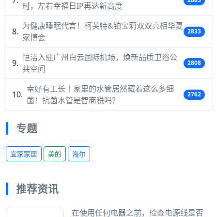
时，左右幸福日IP再达新高度
为健康睡眠代言！柯芙特&铂宝莉双双亮相华夏
2833
家博会
恒洁入驻广州白云国际机场，焕新品质卫浴公
2808
共空间
幸好有工长丨家里的水管居然藏着这么多细
2762
菌！抗菌水管是智商税吗？
专题
宜家家居
美的
海尔
推荐资讯
在使用任何电器之前，检查电源线是否