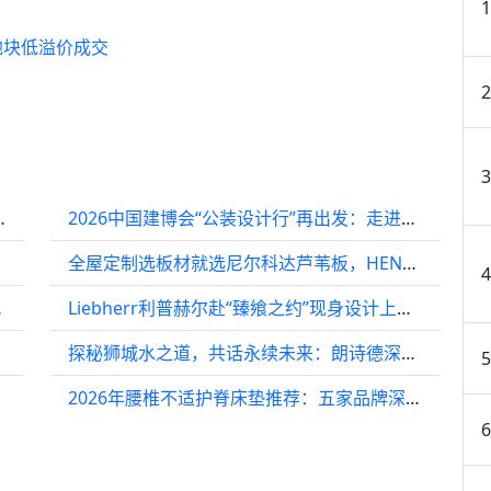
地块低溢价成交
感3.0重塑智慧舒适生活
2026中国建博会“公装设计行”再出发：走进设计院，共探公装新未来
全屋定制选板材就选尼尔科达芦苇板，HENF级环保适配全家各个居住场景
一目了然
Liebherr利普赫尔赴“臻飨之约”现身设计上海2026，共话德系精工设计哲思
探秘狮城水之道，共话永续未来：朗诗德深化绿色发展认知之行
2026年腰椎不适护脊床垫推荐：五家品牌深度对比