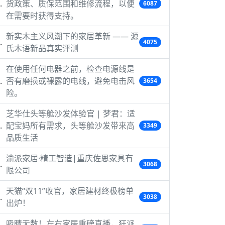
货政策、质保范围和维修流程，以便
6087
在需要时获得支持。
新实木主义风潮下的家居革新 —— 源
4075
氏木语新品真实评测
在使用任何电器之前，检查电源线是
否有磨损或裸露的电线，避免电击风
3654
险。
芝华仕头等舱沙发体验官 | 梦君：适
配宝妈所有需求，头等舱沙发带来高
3349
品质生活
渝派家居·精工智造|重庆佐恩家具有
3068
限公司
天猫“双11”收官，家居建材终极榜单
3038
出炉！
吸睛无数！左右家居重磅直播，狂派