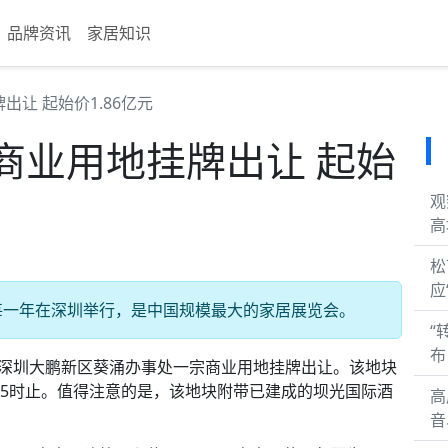
品牌资讯
家居知识
让 起始价1.86亿元
商业用地挂牌出让 起始
观
高
松
应
每一年在深圳举行，是中国规模最大的家居展览会。
“
布
，深圳大鹏新区葵涌办事处一宗商业用地挂牌出让。该地块
9日15时止。值得注意的是，该地块附带已建成的坝光国际酒
高
。
音