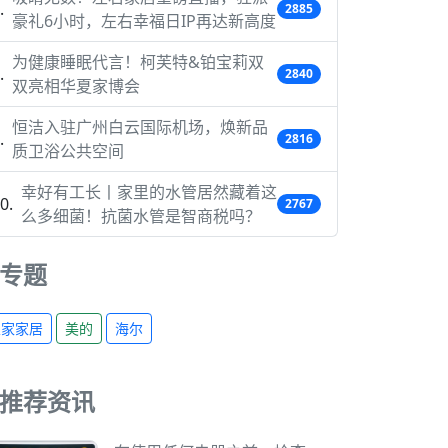
2885
豪礼6小时，左右幸福日IP再达新高度
为健康睡眠代言！柯芙特&铂宝莉双
2840
双亮相华夏家博会
恒洁入驻广州白云国际机场，焕新品
2816
质卫浴公共空间
幸好有工长丨家里的水管居然藏着这
2767
么多细菌！抗菌水管是智商税吗？
专题
宜家家居
美的
海尔
推荐资讯