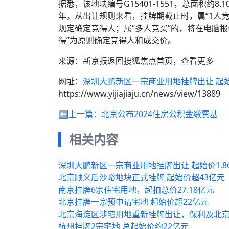
据悉，该地块编号G15401-1551，总面积约8
年。从出让规则来看，挂牌期截止时，属“1人
规定确定竞得人；属“多人竞买”的，将在电脑
得”为原则确定竞得人和成交价。
来源：新京报返回搜狐焦点首页，查看更多
网址：
深圳大鹏新区一宗商业用地挂牌出让 起始价
https://www.yijiajiaju.cn/news/view/13889
⬅️上一篇：
北京公布2024住房公积金缴费基
相关内容
深圳大鹏新区一宗商业用地挂牌出让 起始价1.8
北京顺义后沙峪地块正式挂牌 起始价超43亿元
南京挂牌6宗住宅用地，起拍总价27.18亿元
北京挂牌一宗预申请宅地 起始价超22亿元
北京海淀区涉宅用地重新挂牌出让，保利及北京
杭州挂牌2宗宅地 总起始价约22亿元