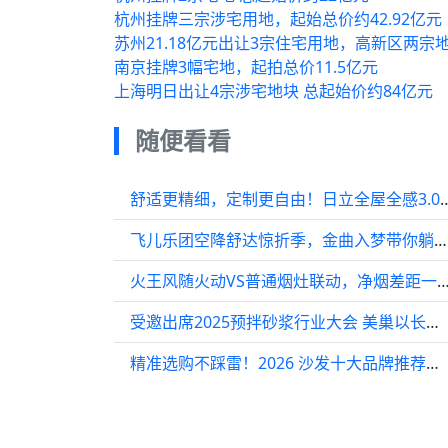
杭州挂牌三宗涉宅用地，起始总价约42.92亿元
苏州21.18亿元出让3宗住宅用地，高新区两宗
南京挂牌3幅宅地，起拍总价11.5亿元
上海明日出让4宗涉宅地块 总起始价约84亿元
随便看看
舒适更精细，定制更自由！日立全屋全
飞儿乐团空降舒达惊折季，金曲入梦带你躺进春天
火王风随火动VS普通烟灶联动，净烟差距
受邀出席2025预拌砂浆行业大会 美巢以长期主义与智能制造实践共话行业高质量发展
精准选购不踩雷！2026 沙发十大品牌推荐，从刚需到轻奢全覆盖