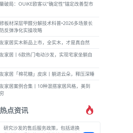
量破局：OUiKE欧客以“确定性”锚定改善型市
修板材深层甲醛分解技术科普•2026多场景长
防反弹净化实操攻略
友家居实木新品上市，全实木，才是真自然
友家居丨6款热门电动沙发，实现宅家坐躺自
友家居「棉花糖」皮床丨躺进云朵，释压深睡
友家居案例合集丨10种混搭家居风格，美到
穷
热点资讯
研究沙发的售后服务政策，包括退换