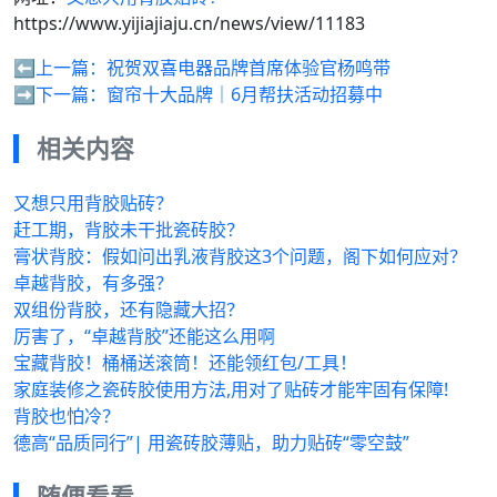
https://www.yijiajiaju.cn/news/view/11183
⬅️上一篇：
祝贺双喜电器品牌首席体验官杨鸣带
➡️下一篇：
窗帘十大品牌｜6月帮扶活动招募中
相关内容
又想只用背胶贴砖？
赶工期，背胶未干批瓷砖胶？
膏状背胶：假如问出乳液背胶这3个问题，阁下如何应对？
卓越背胶，有多强？
双组份背胶，还有隐藏大招？
厉害了，“卓越背胶”还能这么用啊
宝藏背胶！桶桶送滚筒！还能领红包/工具！
家庭装修之瓷砖胶使用方法,用对了贴砖才能牢固有保障!
背胶也怕冷？
德高“品质同行”| 用瓷砖胶薄贴，助力贴砖“零空鼓”
随便看看