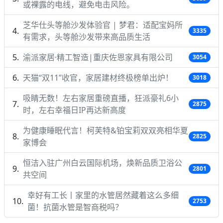
或裸露的电线，避免电击风险。
芝华仕头等舱沙发体验官 | 梦君：适配宝妈所
3335
有需求，头等舱沙发带来高品质生活
渝派家居·精工智造|重庆佐恩家具有限公司
3054
天猫“双11”收官，家居建材终极榜单出炉！
3018
吸睛无数！左右家居重磅直播，狂派豪礼6小
2875
时，左右幸福日IP再达新高度
为健康睡眠代言！柯芙特&铂宝莉双双亮相华夏
2825
家博会
恒洁入驻广州白云国际机场，焕新品质卫浴公
2801
共空间
幸好有工长丨家里的水管居然藏着这么多细
2753
菌！抗菌水管是智商税吗？