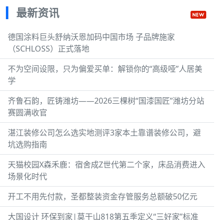
最新资讯
德国涂料巨头舒纳沃恩加码中国市场 子品牌施家
（SCHLOSS）正式落地
不为空间设限，只为偏爱买单：解锁你的“高级哑”人居美
学
齐鲁石韵，匠铸潍坊——2026三棵树“国漆国匠”潍坊分站
赛圆满收官
湛江装修公司怎么选实地测评3家本土靠谱装修公司，避
坑选购指南
天猫校园X森禾鹿：宿舍成Z世代第二个家，床品消费进入
场景化时代
开工不用先付款，圣都整装资金存管服务总额破50亿元
大国设计 环保到家|莫干山818第五季定义“三好家”标准