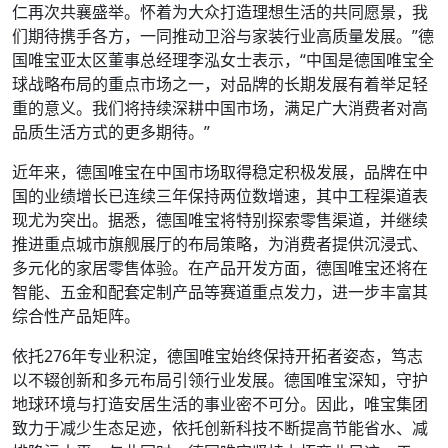
仁再次共襄盛举。怀着为大众打造理想生活的共同愿景，我
们期待携手各方，一同推动卫浴与家装行业高质量发展。”德
国唯宝亚太区董事总经理李泓女士表示，“中国是德国唯宝全
球战略布局的重点市场之一，对品牌的长期发展有着举足轻
重的意义。我们将持续深耕中国市场，满足广大消费者对高
品质生活方式的更多期待。”
近年来，德国唯宝在中国市场取得稳定积极发展，品牌在中
国的业绩增长已连续三年保持两位数增速，其中工程渠道表
现尤为突出。据悉，德国唯宝将特别探索零售渠道，并继续
推进重点城市旗舰展厅的布局策略，为消费者提供沉浸式、
多元化的家居零售体验。在产品开发方面，德国唯宝还将在
智能、五金和配套定制产品等赛道重点发力，进一步丰富其
综合性产品矩阵。
依托276年专业积淀，德国唯宝始终保持开拓者姿态，笃志
以不辍创新和多元布局引领行业发展。德国唯宝深知，守护
地球环境与打造安居生活的事业密不可分。因此，唯宝集团
致力于减少生态足迹，依托创新科技不断提高节能省水、减