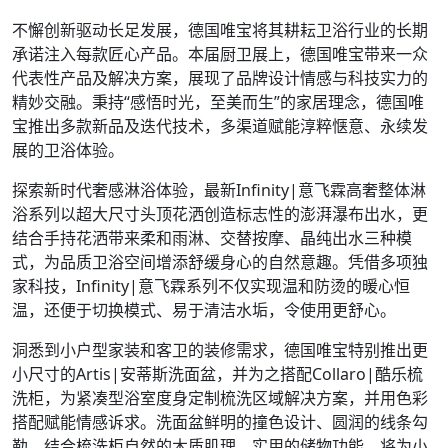
不懈创新驱动长足发展，德国唯宝将其耕耘卫浴行业的长期
承诺注入每款匠心产品。本届厨卫展上，德国唯宝带来一众
代表性产品及解决方案，展现了品牌设计情感与科技实力的
精妙交融。秉持“感悟时光，至美而生”的家居理念，德国唯
宝推出多款新品及迭代技术，多渠道赋能淳粹惬意、永续发
展的卫浴体验。
探索新时代奢感淋浴体验，最新Infinity|意飞霖高奢整体淋
浴系列以超大尺寸头顶花洒创造标志性的澎湃瀑布出水，更
结合手持花洒带来柔和雨淋、交替按摩、晶纯出水三种模
式，为品质卫浴空间增添舒缓身心的自然意趣。凭借多项独
家科技，Infinity|意飞霖系列不仅实现温和防烫的暖心恒
温，还便于切换模式、易于清洁水垢，令使用更舒心。
洞悉到小户型家装和客卫的装修需求，德国唯宝特别推出更
小尺寸的Artis|安蒂斯洗面盆，并为之搭配Collaro|酷乐梳
洗柜，为紧凑型浴室度身定制梳洗区域解决方案，并用色彩
搭配赋能情感诉求。洗面盆鲜明的撞色设计、圆润的线条勾
勒，结合梳洗柜自然的木质肌理、实用的储物功能，将为小