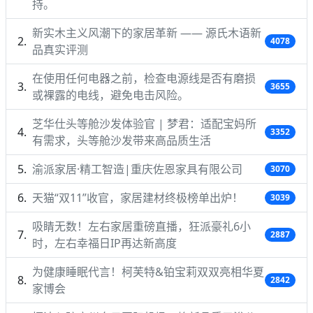
持。
新实木主义风潮下的家居革新 —— 源氏木语新
4078
品真实评测
在使用任何电器之前，检查电源线是否有磨损
3655
或裸露的电线，避免电击风险。
芝华仕头等舱沙发体验官 | 梦君：适配宝妈所
3352
有需求，头等舱沙发带来高品质生活
渝派家居·精工智造|重庆佐恩家具有限公司
3070
天猫“双11”收官，家居建材终极榜单出炉！
3039
吸睛无数！左右家居重磅直播，狂派豪礼6小
2887
时，左右幸福日IP再达新高度
为健康睡眠代言！柯芙特&铂宝莉双双亮相华夏
2842
家博会