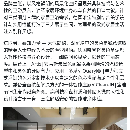
品牌主张，以风格鲜明的场景化空间呈现兼具科技感与艺术
性的卫浴展台，演绎家居环境中身心与自然的和谐共叙。针
对三类细分人群的家居卫浴需求，德国唯宝特别结合美学设
计与实用性能打造了三大展示空间，为理想的欧式家居生活
注入别样灵感。
进取者，感知力量 — 大气简约、深沉厚重的黑色是锐意进取
的精英人士中经久不衰的摩登风尚。德国唯宝将黑色基调融
入智能科技与匠心设计，于细微间彰显全力以赴的生活态
度。展台上，Artis|安蒂斯炭黑色碗盆以柔润顺滑的流线造
型中和黑色的硬朗有力，应用于多系列Quaryl® |圭力独立
式浴缸的色彩定制技术更以自定义的色彩搭配满足个性化需
求。兼备全面抗菌解决方案的一体智能座厕ViClean-IH|宝洁
丽IH集奢尚线条外观、高科技抑菌材质和体贴入微的人性化
设计语言于一身，营造舒适安心的智能洁净体验。