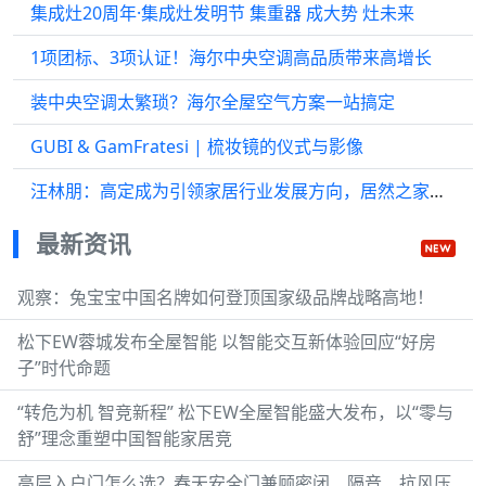
集成灶20周年·集成灶发明节 集重器 成大势 灶未来
1项团标、3项认证！海尔中央空调高品质带来高增长
装中央空调太繁琐？海尔全屋空气方案一站搞定
GUBI & GamFratesi | 梳妆镜的仪式与影像
汪林朋：高定成为引领家居行业发展方向，居然之家将以产业服务平台角色重点赋能
最新资讯
观察：兔宝宝中国名牌如何登顶国家级品牌战略高地！
松下EW蓉城发布全屋智能 以智能交互新体验回应“好房
子”时代命题
“转危为机 智竞新程” 松下EW全屋智能盛大发布，以“零与
舒”理念重塑中国智能家居竞
高层入户门怎么选？春天安全门兼顾密闭、隔音、抗风压