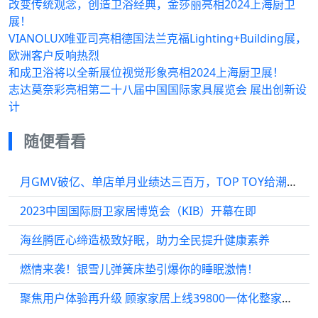
改变传统观念，创造卫浴经典，金莎丽亮相2024上海厨卫
展！
VIANOLUX唯亚司亮相德国法兰克福Lighting+Building展，
欧洲客户反响热烈
和成卫浴将以全新展位视觉形象亮相2024上海厨卫展！
志达莫奈彩亮相第二十八届中国国际家具展览会 展出创新设
计
随便看看
月GMV破亿、单店单月业绩达三百万，TOP TOY给潮玩行业带来了哪些惊喜？
2023中国国际厨卫家居博览会（KIB）开幕在即
海丝腾匠心缔造极致好眠，助力全民提升健康素养
燃情来袭！银雪儿弹簧床垫引爆你的睡眠激情！
聚焦用户体验再升级 顾家家居上线39800一体化整家套餐2.0版