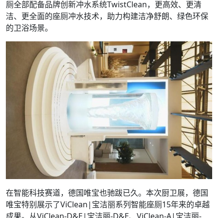
厕全部配备品牌创新冲水系统TwistClean，更高效、更清
洁、更全面的座厕冲水技术，助力构建洁净舒朗、绿色环保
的卫浴场景。
在智能科技赛道，德国唯宝也驰跋已久。本次厨卫展，德国
唯宝特别展示了ViClean|宝洁丽系列智能座厕15年来的卓越
成果。从ViClean-D&E|宝洁丽-D&E、ViClean-A|宝洁丽-