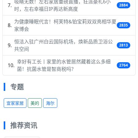
吸睛无数！左右家居重磅直播，狂派豪礼6小
2884
时，左右幸福日IP再达新高度
为健康睡眠代言！柯芙特&铂宝莉双双亮相华夏
2835
家博会
恒洁入驻广州白云国际机场，焕新品质卫浴公
2813
共空间
幸好有工长丨家里的水管居然藏着这么多细
2764
菌！抗菌水管是智商税吗？
专题
宜家家居
美的
海尔
推荐资讯