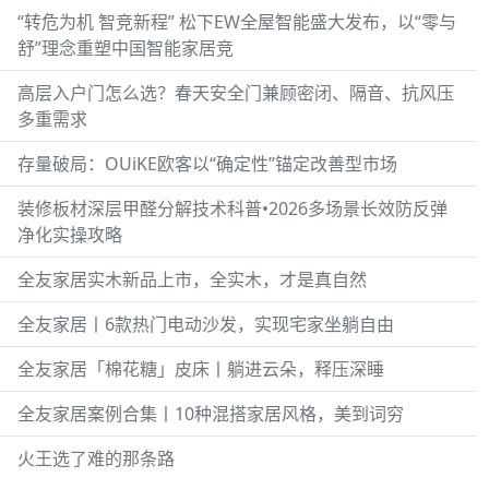
“转危为机 智竞新程” 松下EW全屋智能盛大发布，以“零与
舒”理念重塑中国智能家居竞
高层入户门怎么选？春天安全门兼顾密闭、隔音、抗风压
多重需求
存量破局：OUiKE欧客以“确定性”锚定改善型市场
装修板材深层甲醛分解技术科普•2026多场景长效防反弹
净化实操攻略
全友家居实木新品上市，全实木，才是真自然
全友家居丨6款热门电动沙发，实现宅家坐躺自由
全友家居「棉花糖」皮床丨躺进云朵，释压深睡
全友家居案例合集丨10种混搭家居风格，美到词穷
火王选了难的那条路