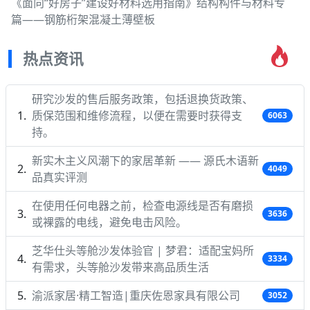
《面向“好房子”建设好材料选用指南》结构构件与材料专
篇——钢筋桁架混凝土薄壁板
热点资讯
研究沙发的售后服务政策，包括退换货政策、
质保范围和维修流程，以便在需要时获得支
6063
持。
新实木主义风潮下的家居革新 —— 源氏木语新
4049
品真实评测
在使用任何电器之前，检查电源线是否有磨损
3636
或裸露的电线，避免电击风险。
芝华仕头等舱沙发体验官 | 梦君：适配宝妈所
3334
有需求，头等舱沙发带来高品质生活
渝派家居·精工智造|重庆佐恩家具有限公司
3052