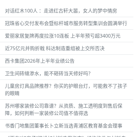
对话红木100人 ：走进红古轩大噐，女人的梦中情房
冠珠省心交付发布会暨标杆城市服务转型集训会圆满举行
爱丽家居复牌再度拉涨10连板 上半年预亏超3400万元
近75亿元并购折戟 科达制造重组被上交所否决
西卡集团2026年上半年业绩公告
卫生间砖缝渗水，能不砸砖当天修好吗？
儿童房灯具品牌推荐？你买的护眼台灯，可能救不了孩子
的眼睛
苏州哪家装修公司靠谱？从资质、施工透明度到售后保
障，如何判断一家装修公司值不值得选
书香门地集团董事长卜立新当选青浦区教育基金会理事