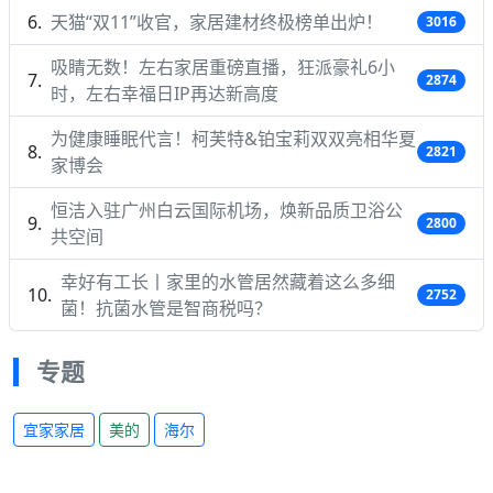
天猫“双11”收官，家居建材终极榜单出炉！
3016
吸睛无数！左右家居重磅直播，狂派豪礼6小
2874
时，左右幸福日IP再达新高度
为健康睡眠代言！柯芙特&铂宝莉双双亮相华夏
2821
家博会
恒洁入驻广州白云国际机场，焕新品质卫浴公
2800
共空间
幸好有工长丨家里的水管居然藏着这么多细
2752
菌！抗菌水管是智商税吗？
专题
宜家家居
美的
海尔